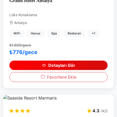
Grand Hotel Antalya
Lüks Konaklama
Antalya
WiFi
Havuz
Spa
Restoran
+1
₺1.690/gece
₺776/gece
Detayları Gör
Favorilere Ekle
4.3
(42)