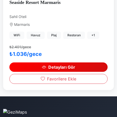
Seaside Resort Marmaris
Sahil Oteli
Marmaris
WiFi
Havuz
Plaj
Restoran
+1
₺2.401/gece
₺1.036/gece
Detayları Gör
Favorilere Ekle