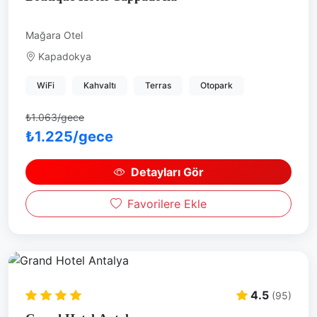
Mağara Otel
Kapadokya
WiFi
Kahvaltı
Terras
Otopark
₺1.063/gece
₺1.225/gece
Detayları Gör
Favorilere Ekle
4.5
(95)