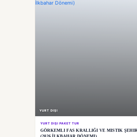
YURT DIŞI
YURT DIŞI PAKET TUR
GÖRKEMLI FAS KRALLIĞI VE MISTIK ŞEHIR
(2026 İLKBAHAR DÖNEMI)