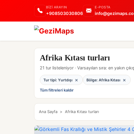
BIZI ARAYIN
E-POSTA
+908503030806
info@gezimaps.co
Afrika Kıtası turları
21 tur listeleniyor · Varsayılan sıra: en yakın çıkış
×
×
Tur tipi: Yurtdışı
Bölge: Afrika Kıtası
Tüm filtreleri kaldır
Ana Sayfa
>
Afrika Kıtası turları