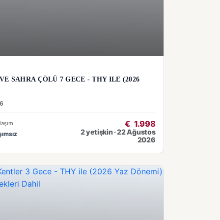
E SAHRA ÇÖLÜ 7 GECE - THY ILE (2026
26
€
1.998
laşım
2 yetişkin · 22 Ağustos
şımsız
2026