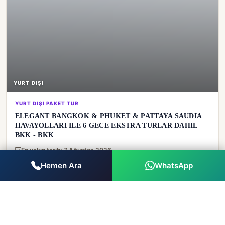
YURT DIŞI
YURT DIŞI PAKET TUR
ELEGANT BANGKOK & PHUKET & PATTAYA SAUDIA
HAVAYOLLARI ILE 6 GECE EKSTRA TURLAR DAHIL
BKK - BKK
En yakın tarih: 7 Ağustos 2026
Hemen Ara
WhatsApp
€
2.398
Süre
Ulaşım
2 yetişkin · 7
7 gece
Uçak
Ağustos 2026