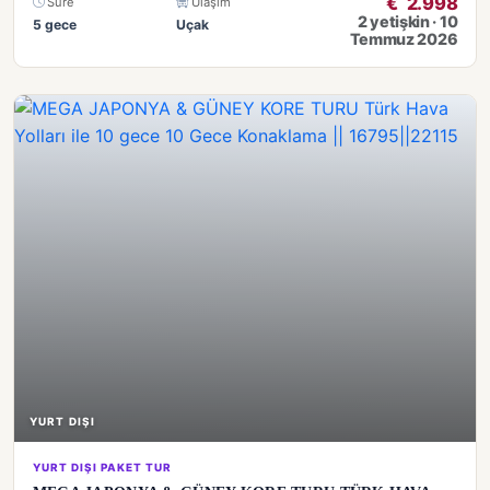
€
2.998
Süre
Ulaşım
2 yetişkin · 10
5 gece
Uçak
Temmuz 2026
YURT DIŞI
YURT DIŞI PAKET TUR