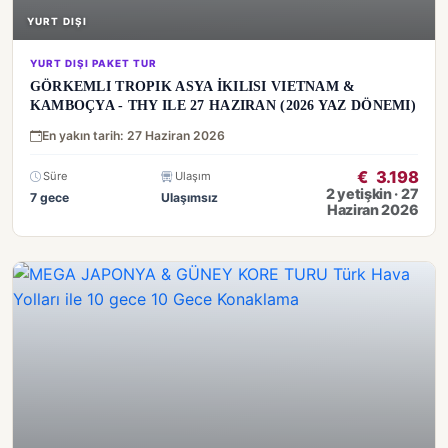
YURT DIŞI
YURT DIŞI PAKET TUR
GÖRKEMLI TROPIK ASYA İKILISI VIETNAM &
KAMBOÇYA - THY ILE 27 HAZIRAN (2026 YAZ DÖNEMI)
En yakın tarih: 27 Haziran 2026
€
3.198
Süre
Ulaşım
2 yetişkin · 27
7 gece
Ulaşımsız
Haziran 2026