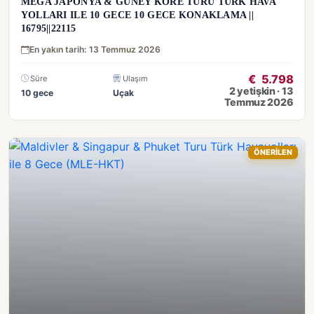
MEGA JAPONYA & GÜNEY KORE TURU TÜRK HAVA
YOLLARI ILE 10 GECE 10 GECE KONAKLAMA ||
16795||22115
En yakın tarih: 13 Temmuz 2026
€
5.798
Süre
Ulaşım
2 yetişkin · 13
10 gece
Uçak
Temmuz 2026
ÖNERİLEN