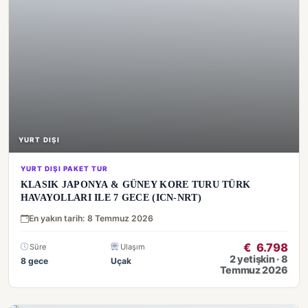
YURT DIŞI
YURT DIŞI PAKET TUR
KLASIK JAPONYA & GÜNEY KORE TURU TÜRK
HAVAYOLLARI ILE 7 GECE (ICN-NRT)
En yakın tarih: 8 Temmuz 2026
€
6.798
Süre
Ulaşım
2 yetişkin · 8
8 gece
Uçak
Temmuz 2026