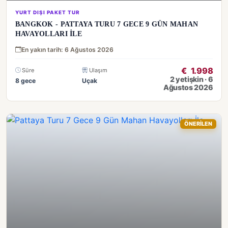
YURT DIŞI PAKET TUR
BANGKOK - PATTAYA TURU 7 GECE 9 GÜN MAHAN
HAVAYOLLARI İLE
En yakın tarih: 6 Ağustos 2026
€
1.998
Süre
Ulaşım
2 yetişkin · 6
8 gece
Uçak
Ağustos 2026
ÖNERİLEN