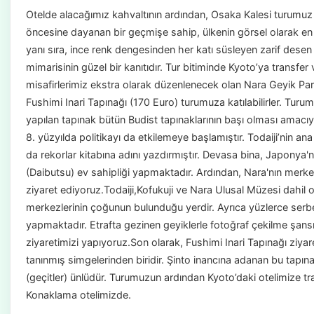
Otelde alacağımız kahvaltının ardından, Osaka Kalesi turumuz i
öncesine dayanan bir geçmişe sahip, ülkenin görsel olarak e
yanı sıra, ince renk dengesinden her katı süsleyen zarif desen
mimarisinin güzel bir kanıtıdır. Tur bitiminde Kyoto’ya transf
misafirlerimiz ekstra olarak düzenlenecek olan Nara Geyik Park
Fushimi Inari Tapınağı (170 Euro) turumuza katılabilirler. Turum
yapılan tapınak bütün Budist tapınaklarının başı olması amacıy
8. yüzyılda politikayı da etkilemeye başlamıştır. Todaiji’nin 
da rekorlar kitabına adını yazdırmıştır. Devasa bina, Japonya'
(Daibutsu) ev sahipliği yapmaktadır. Ardından, Nara'nın merke
ziyaret ediyoruz.Todaiji,Kofukuji ve Nara Ulusal Müzesi dahil 
merkezlerinin çoğunun bulunduğu yerdir. Ayrıca yüzlerce serb
yapmaktadır. Etrafta gezinen geyiklerle fotoğraf çekilme şansı
ziyaretimizi yapıyoruz.Son olarak, Fushimi Inari Tapınağı ziyar
tanınmış simgelerinden biridir. Şinto inancına adanan bu tapınak,
(geçitler) ünlüdür. Turumuzun ardından Kyoto’daki otelimize 
Konaklama otelimizde.