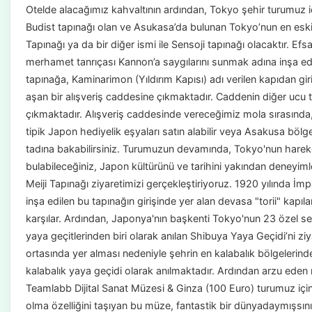
Otelde alacağımız kahvaltının ardından, Tokyo şehir turumuz iç
Budist tapınağı olan ve Asukasa’da bulunan Tokyo’nun en eski 
Tapınağı ya da bir diğer ismi ile Sensoji tapınağı olacaktır. Ef
merhamet tanrıçası Kannon’a saygılarını sunmak adına inşa edi
tapınağa, Kaminarimon (Yıldırım Kapısı) adı verilen kapıdan gi
aşan bir alışveriş caddesine çıkmaktadır. Caddenin diğer ucu 
çıkmaktadır. Alışveriş caddesinde vereceğimiz mola sırasında, ç
tipik Japon hediyelik eşyaları satın alabilir veya Asakusa bölges
tadına bakabilirsiniz. Turumuzun devamında, Tokyo'nun hareket
bulabileceğiniz, Japon kültürünü ve tarihini yakından deneyiml
Meiji Tapınağı ziyaretimizi gerçekleştiriyoruz. 1920 yılında İm
inşa edilen bu tapınağın girişinde yer alan devasa "torii" kapıları
karşılar. Ardından, Japonya'nın başkenti Tokyo'nun 23 özel se
yaya geçitlerinden biri olarak anılan Shibuya Yaya Geçidi’ni ziy
ortasında yer alması nedeniyle şehrin en kalabalık bölgelerind
kalabalık yaya geçidi olarak anılmaktadır. Ardından arzu eden 
Teamlabb Dijital Sanat Müzesi & Ginza (100 Euro) turumuz için 
olma özelliğini taşıyan bu müze, fantastik bir dünyadaymışsın