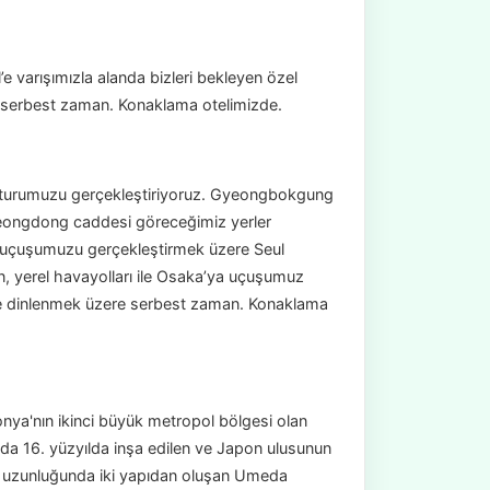
l’e varışımızla alanda bizleri bekleyen özel
e serbest zaman. Konaklama otelimizde.
r turumuzu gerçekleştiriyoruz. Gyeongbokgung
yeongdong caddesi göreceğimiz yerler
ka uçuşumuzu gerçekleştirmek üzere Seul
n, yerel havayolları ile Osaka’ya uçuşumuz
r ve dinlenmek üzere serbest zaman. Konaklama
nya'nın ikinci büyük metropol bölgesi olan
a 16. yüzyılda inşa edilen ve Japon ulusunun
e uzunluğunda iki yapıdan oluşan Umeda