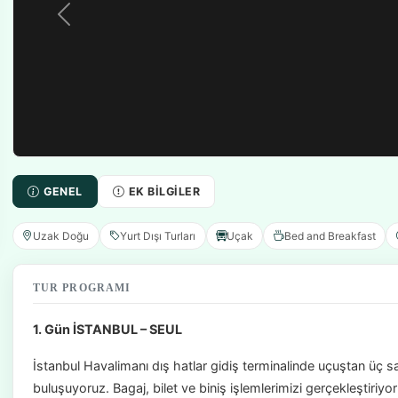
GENEL
EK BILGILER
Uzak Doğu
Yurt Dışı Turları
Uçak
Bed and Breakfast
TUR PROGRAMI
1. Gün İSTANBUL – SEUL
İstanbul Havalimanı dış hatlar gidiş terminalinde uçuştan üç s
buluşuyoruz. Bagaj, bilet ve biniş işlemlerimizi gerçekleştiriyor