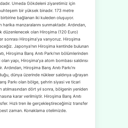
dadır. Umeda Gökdeleni ziyaretimiz için
uhteşem bir yüksek binadır. 173 metre
birbirine bağlanan iki kuleden oluşuyor.
 harika manzaralarını sunmaktadır. Ardından,
ak düzenlenecek olan Hiroşima (120 Euro)
nsfer sonrası Hiroşima’ya varıyoruz. Hiroşima
receğiz. Japonya'nın Hiroşima kentinde bulunan
ı, Hiroşima Barış Anıtı Parkı'nın bölümlerinden
 olan yapı, Hiroşima'ya atom bombası saldırısı
r. Ardından, Hiroşima Barış Anıtı Parkı’nı
duğu, dünya üzerinde nükleer saldırıya uğrayan
ş Parkı olan bölge, şehrin siyasi ve ticari
n atılmasından dört yıl sonra, bölgenin yeniden
asına karar verilmiştir. Hiroşima Barış Anıtı
r. Hızlı tren ile gerçekleştireceğimiz transfer
erbest zaman. Konaklama otelimizde.