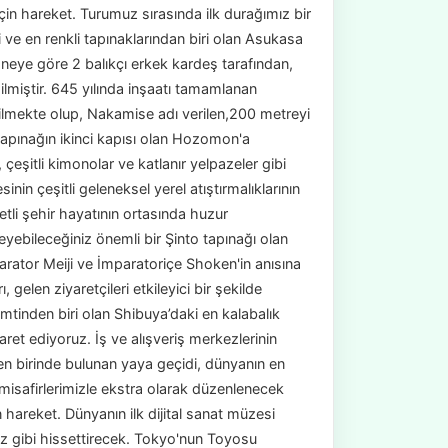
in hareket. Turumuz sırasında ilk durağımız bir
ve en renkli tapınaklarından biri olan Asukasa
saneye göre 2 balıkçı erkek kardeş tarafından,
lmiştir. 645 yılında inşaatı tamamlanan
rilmekte olup, Nakamise adı verilen,200 metreyi
tapınağın ikinci kapısı olan Hozomon'a
eşitli kimonolar ve katlanır yelpazeler gibi
inin çeşitli geleneksel yerel atıştırmalıklarının
li şehir hayatının ortasında huzur
eyebileceğiniz önemli bir Şinto tapınağı olan
parator Meiji ve İmparatoriçe Shoken'in anısına
, gelen ziyaretçileri etkileyici bir şekilde
mtinden biri olan Shibuya’daki en kalabalık
aret ediyoruz. İş ve alışveriş merkezlerinin
en birinde bulunan yaya geçidi, dünyanın en
misafirlerimizle ekstra olarak düzenlenecek
hareket. Dünyanın ilk dijital sanat müzesi
ız gibi hissettirecek. Tokyo'nun Toyosu