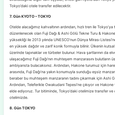
Tokyo’daki otele transfer edilecektir.
7. Gün KYOTO – TOKYO
Otelde alacağımız kahvaltının ardından, hızlı tren ile Tokyo’ya 
düzenlenecek olan Fuji Dağı & Ashi Gölü Tekne Turu & Hakone 
yüksekliği ile 2013 yılında UNESCO’nun Dünya Mirası Listesi’
en yüksek dağdır ve zarif konik formuyla bilinir. Ülkenin kut
üzerinde tapınaklar ve türbeler bulunur. Hava şartlarının da el
ulaşacağımız Fuji Dağı’nın muhteşem manzarasını bulutların üst
ambiyansta bulacaksınız. Ardından, Hakone turumuz için hareke
arasında, Fuji Dağı’na yakın konumuyla sunduğu eşsiz manzaras
beraber bu muhteşem manzaranın tadını çıkarmak için Ashi Gö
Ardından, Teleferikle Owakudani Tepesi’ne çıkıyor ve Hakone v
elde ediyoruz. Tur bitiminde, Tokyo’daki otelimize transfer 
otelimizde.
8. Gün TOKYO