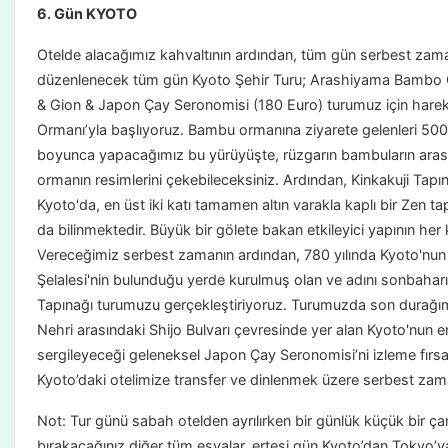
6. Gün KYOTO
Otelde alacağımız kahvaltının ardından, tüm gün serbest zaman
düzenlenecek tüm gün Kyoto Şehir Turu; Arashiyama Bambo Or
& Gion & Japon Çay Seronomisi (180 Euro) turumuz için har
Ormanı’yla başlıyoruz. Bambu ormanına ziyarete gelenleri 500 m
boyunca yapacağımız bu yürüyüşte, rüzgarın bambuların arasın
ormanın resimlerini çekebileceksiniz. Ardından, Kinkakuji Tap
Kyoto'da, en üst iki katı tamamen altın varakla kaplı bir Zen ta
da bilinmektedir. Büyük bir gölete bakan etkileyici yapının her k
Vereceğimiz serbest zamanın ardından, 780 yılında Kyoto'nu
Şelalesi'nin bulunduğu yerde kurulmuş olan ve adını sonbaharı
Tapınağı turumuzu gerçekleştiriyoruz. Turumuzda son durağı
Nehri arasındaki Shijo Bulvarı çevresinde yer alan Kyoto'nun 
sergileyeceği geleneksel Japon Çay Seronomisi’ni izleme fırs
Kyoto’daki otelimize transfer ve dinlenmek üzere serbest za
Not: Tur günü sabah otelden ayrılırken bir günlük küçük bir ç
bırakacağınız diğer tüm eşyalar, ertesi gün Kyoto’dan Tokyo’ya 