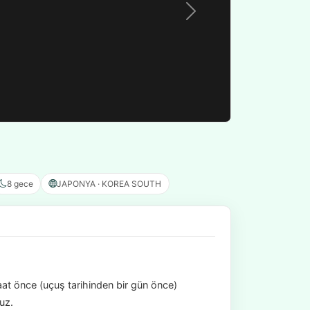
8 gece
JAPONYA · KOREA SOUTH
aat önce (uçuş tarihinden bir gün önce)
uz.