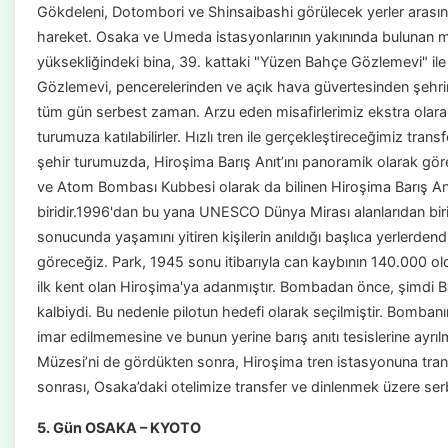
Gökdeleni, Dotombori ve Shinsaibashi görülecek yerler arasın
hareket. Osaka ve Umeda istasyonlarının yakınında bulunan m
yüksekliğindeki bina, 39. kattaki "Yüzen Bahçe Gözlemevi" ile 
Gözlemevi, pencerelerinden ve açık hava güvertesinden şehrin
tüm gün serbest zaman. Arzu eden misafirlerimiz ekstra olar
turumuza katılabilirler. Hızlı tren ile gerçekleştireceğimiz tra
şehir turumuzda, Hiroşima Barış Anıt’ını panoramik olarak gö
ve Atom Bombası Kubbesi olarak da bilinen Hiroşima Barış Anıt
biridir.1996'dan bu yana UNESCO Dünya Mirası alanlarıdan biri
sonucunda yaşamını yitiren kişilerin anıldığı başlıca yerlerdendi
göreceğiz. Park, 1945 sonu itibarıyla can kaybının 140.000 ol
ilk kent olan Hiroşima'ya adanmıştır. Bombadan önce, şimdi Barı
kalbiydi. Bu nedenle pilotun hedefi olarak seçilmiştir. Bombanı
imar edilmemesine ve bunun yerine barış anıtı tesislerine ayrılm
Müzesi’ni de gördükten sonra, Hiroşima tren istasyonuna transfe
sonrası, Osaka’daki otelimize transfer ve dinlenmek üzere s
5. Gün OSAKA – KYOTO