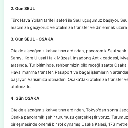
2. Gün SEUL
Türk Hava Yolları tarifeli seferi ile Seul uçuşumuz başlıyor. Seu
aracımıza geçiyoruz ve otelimize transfer ve dinlenmek üzer
3. Gün SEUL – OSAKA
Otelde alacağımız kahvaltının ardından, panoromik Seul şehi
Sarayı, Kore Ulusal Halk Müzesi, Insadong Antik caddesi, M
arasında. Tur bitiminde, rehberimizin bildireceği saatte Osa
Havalimanı’na transfer. Pasaport ve bagaj işlemlerinin ardında
başlıyor. Varışımıza istinaden, Osaka’daki otelimize transfe
otelimizde.
4. Gün OSAKA
Otelde alacağımız kahvaltının ardından, Tokyo'dan sonra Japo
Osaka panoramik şehir turumuzu gerçekleştiriyoruz. Turumuzd
birleşmesinde önemli bir rol oynamış Osaka Kalesi, 173 metr