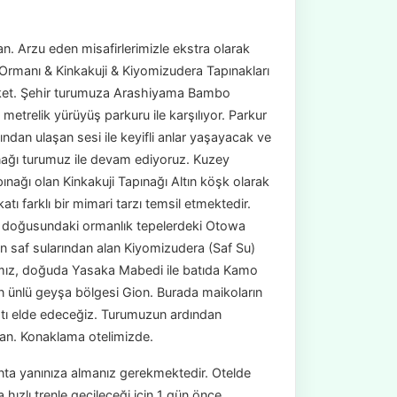
. Arzu eden misafirlerimizle ekstra olarak
manı & Kinkakuji & Kiyomizudera Tapınakları
eket. Şehir turumuza Arashiyama Bambo
etrelik yürüyüş parkuru ile karşılıyor. Parkur
dan ulaşan sesi ile keyifli anlar yaşayacak ve
ınağı turumuz ile devam ediyoruz. Kuzey
pınağı olan Kinkakuji Tapınağı Altın köşk olarak
atı farklı bir mimari tarzı temsil etmektedir.
n doğusundaki ormanlık tepelerdeki Otowa
n saf sularından alan Kiyomizudera (Saf Su)
mız, doğuda Yasaka Mabedi ile batıda Kamo
en ünlü geyşa bölgesi Gion. Burada maikoların
atı elde edeceğiz. Turumuzun ardından
man. Konaklama otelimizde.
anta yanınıza almanız gerekmektedir. Otelde
hızlı trenle geçileceği için 1 gün önce