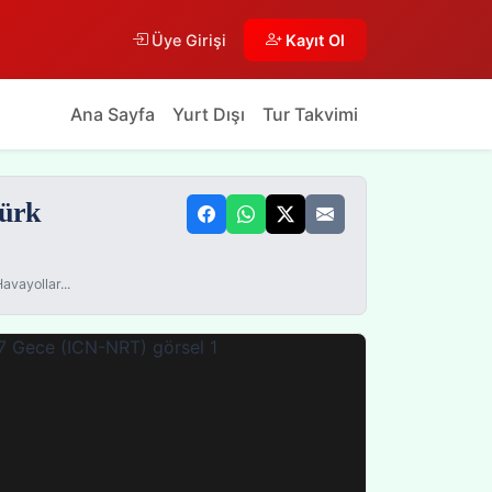
Üye Girişi
Kayıt Ol
Ana Sayfa
Yurt Dışı
Tur Takvimi
Türk
vayollar...