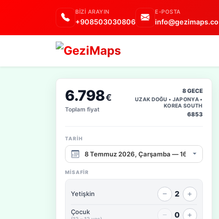
BIZI ARAYIN
E-POSTA
+908503030806
info@gezimaps.co
6.798
8 GECE
€
UZAK DOĞU • JAPONYA •
KOREA SOUTH
Toplam fiyat
6853
TARIH
Çıkış tarihi aralığı
MISAFIR
2
Yetişkin
Çocuk
0
(12 – 12 yaş)