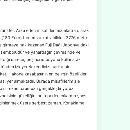
transfer. Arzu eden misafirlerimiz ekstra olarak
(180 Euro) turumuza katılabilirler. 3776 metre
ne girmeye hak kazanan Fuji Dağı Japonya'daki
sal sembolüdür ve yanardağın çevresinde ve
verdiği sürece, beşinci istasyonu kullanarak
ünden izleyerek kendinizi harika bir
t. Hakone kasabasının en belirgin özellikleri
ı yer almaktadır. Burada misafirlerimizle
lü Tekne turumuzu gerçekleştiriyoruz.
adisinin güzelliğini bu tepeden çıkarma şansı
ve dinlenmek üzere serbest zaman. Konaklama