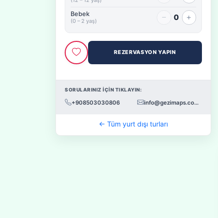
Bebek
0
(0 – 2 yaş)
REZERVASYON YAPIN
SORULARINIZ İÇİN TIKLAYIN:
+908503030806
info@gezimaps.com.tr
← Tüm yurt dışı turları