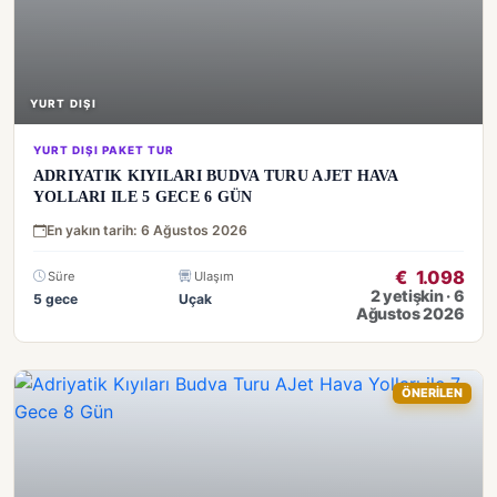
YURT DIŞI
YURT DIŞI PAKET TUR
ADRIYATIK KIYILARI BUDVA TURU AJET HAVA
YOLLARI ILE 5 GECE 6 GÜN
En yakın tarih: 6 Ağustos 2026
€
1.098
Süre
Ulaşım
2 yetişkin · 6
5 gece
Uçak
Ağustos 2026
ÖNERİLEN