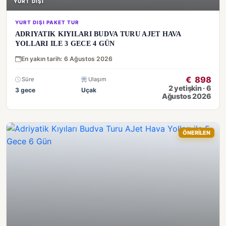
YURT DIŞI
YURT DIŞI PAKET TUR
ADRIYATIK KIYILARI BUDVA TURU AJET HAVA
YOLLARI ILE 3 GECE 4 GÜN
En yakın tarih: 6 Ağustos 2026
€
898
Süre
Ulaşım
2 yetişkin · 6
3 gece
Uçak
Ağustos 2026
ÖNERİLEN