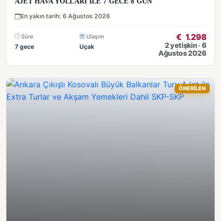
AJET HAVA YOLLARI ILE 7 GECE 8 GÜN
En yakın tarih: 6 Ağustos 2026
€
1.298
Süre
Ulaşım
2 yetişkin · 6
7 gece
Uçak
Ağustos 2026
ÖNERİLEN