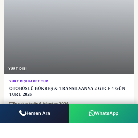
YURT DIŞI
YURT DIŞI PAKET TUR
OTOBÜSLÜ BÜKREŞ & TRANSILVANYA 2 GECE 4 GÜN
TURU 2026
En yakın tarih: 6 Ağustos 2026
Hemen Ara
WhatsApp
€
298
Süre
Ulaşım
2 yetişkin · 6
3 gece
Otobüs
Ağustos 2026