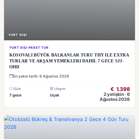
YURT DIŞI
YURT DIŞI PAKET TUR
KOSOVALI BÜYÜK BALKANLAR TURU THY ILE EXTRA
TURLAR VE AKŞAM YEMEKLERI DAHIL 7 GECE SJJ-
OHD
En yakın tarih: 6 Ağustos 2026
€
1.398
Süre
Ulaşım
2 yetişkin · 6
7 gece
Uçak
Ağustos 2026