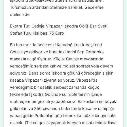
İşkodra Gölü-Bar-Sveti Stefan Turuna katılabilirler.
Turumuzun ardından otelimize hareket. Geceleme
otelimizde.
Ekstra Tur: Cetinje-Virpazar-İşkodra Gölü-Bar-Sveti
Stefan Turu Kişi başı 75 Euro
Bu turumuzda önce eski Karadağ krallık başkenti
Cetinje’ye gidiyor ve buradaki tarihi Sırp Ortodoks
manastırını görüyoruz. Küçük Cetinje meydanında
vereceğimiz serbest kahve molası sonrası yola devam
ediyoruz. Daha sonra İşkodra gölünü göreceğimiz şirin
kasaba Virpazar’ı ziyaret ediyoruz. Virpazar’da
vereceğimiz bir saatlik serbest zamanda küçük
teknelerle İşkodra Gölünde su nilüferlerinin içinde
muhteşem bir gezinti yapabilirsiniz. Balkanların en büyük
gölü olan ve 250 civarında farklı türde kuşa ev sahipliği
yapan gölde Pelikanları görebilmek ise güzel bir ayrıcalık
olacak. (Tekne gezisi yapmak isteyen misafirlerimiz ilave