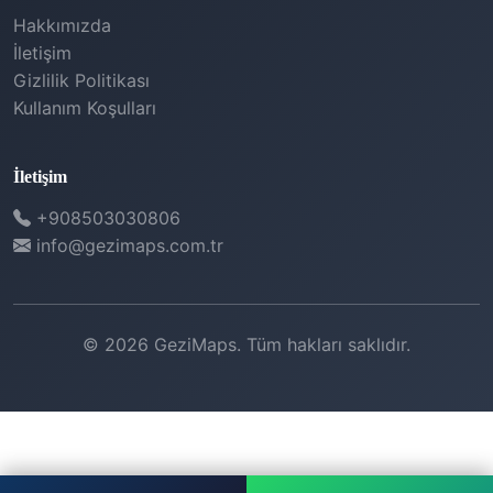
Hakkımızda
İletişim
Gizlilik Politikası
Kullanım Koşulları
İletişim
+908503030806
info@gezimaps.com.tr
© 2026 GeziMaps. Tüm hakları saklıdır.