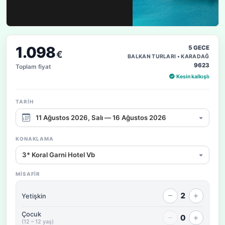
1.098
5 GECE
€
BALKAN TURLARI • KARADAĞ
9623
Toplam fiyat
Kesin kalkışlı
TARIH
Çıkış tarihi aralığı
KONAKLAMA
Konaklama / fiyat seçeneği
MISAFIR
2
Yetişkin
Çocuk
0
(12 – 12 yaş)