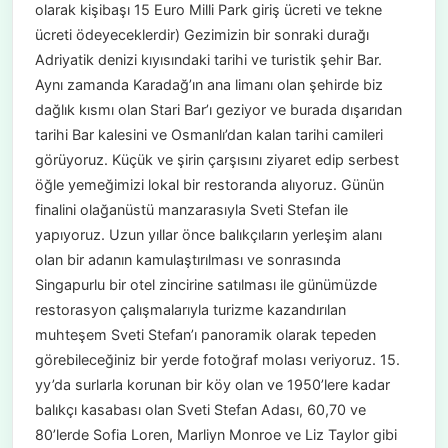
olarak kişibaşı 15 Euro Milli Park giriş ücreti ve tekne
ücreti ödeyeceklerdir) Gezimizin bir sonraki durağı
Adriyatik denizi kıyısındaki tarihi ve turistik şehir Bar.
Aynı zamanda Karadağ’ın ana limanı olan şehirde biz
dağlık kısmı olan Stari Bar’ı geziyor ve burada dışarıdan
tarihi Bar kalesini ve Osmanlı’dan kalan tarihi camileri
görüyoruz. Küçük ve şirin çarşısını ziyaret edip serbest
öğle yemeğimizi lokal bir restoranda alıyoruz. Günün
finalini olağanüstü manzarasıyla Sveti Stefan ile
yapıyoruz. Uzun yıllar önce balıkçıların yerleşim alanı
olan bir adanın kamulaştırılması ve sonrasında
Singapurlu bir otel zincirine satılması ile günümüzde
restorasyon çalışmalarıyla turizme kazandırılan
muhteşem Sveti Stefan’ı panoramik olarak tepeden
görebileceğiniz bir yerde fotoğraf molası veriyoruz. 15.
yy’da surlarla korunan bir köy olan ve 1950’lere kadar
balıkçı kasabası olan Sveti Stefan Adası, 60,70 ve
80’lerde Sofia Loren, Marliyn Monroe ve Liz Taylor gibi