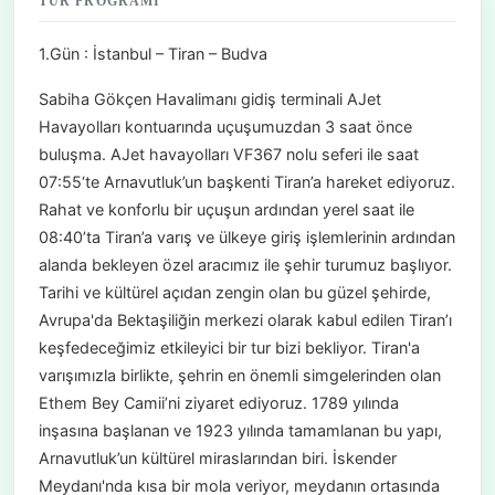
TUR PROGRAMI
1.Gün : İstanbul – Tiran – Budva
Sabiha Gökçen Havalimanı gidiş terminali AJet
Havayolları kontuarında uçuşumuzdan 3 saat önce
buluşma. AJet havayolları VF367 nolu seferi ile saat
07:55‘te Arnavutluk’un başkenti Tiran’a hareket ediyoruz.
Rahat ve konforlu bir uçuşun ardından yerel saat ile
08:40’ta Tiran’a varış ve ülkeye giriş işlemlerinin ardından
alanda bekleyen özel aracımız ile şehir turumuz başlıyor.
Tarihi ve kültürel açıdan zengin olan bu güzel şehirde,
Avrupa'da Bektaşiliğin merkezi olarak kabul edilen Tiran’ı
keşfedeceğimiz etkileyici bir tur bizi bekliyor. Tiran'a
varışımızla birlikte, şehrin en önemli simgelerinden olan
Ethem Bey Camii’ni ziyaret ediyoruz. 1789 yılında
inşasına başlanan ve 1923 yılında tamamlanan bu yapı,
Arnavutluk’un kültürel miraslarından biri. İskender
Meydanı'nda kısa bir mola veriyor, meydanın ortasında