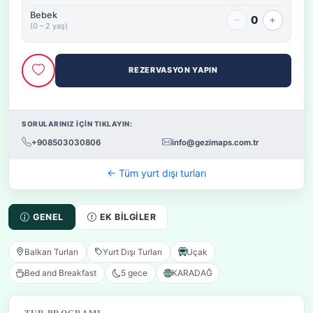
Bebek
0
(0 – 2 yaş)
REZERVASYON YAPIN
SORULARINIZ İÇİN TIKLAYIN:
+908503030806
info@gezimaps.com.tr
← Tüm yurt dışı turları
GENEL
EK BILGILER
Balkan Turları
Yurt Dışı Turları
Uçak
Bed and Breakfast
5 gece
KARADAĞ