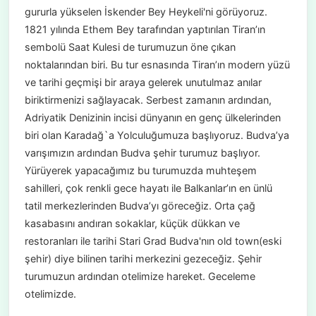
gururla yükselen İskender Bey Heykeli'ni görüyoruz.
1821 yılında Ethem Bey tarafından yaptırılan Tiran’ın
sembolü Saat Kulesi de turumuzun öne çıkan
noktalarından biri. Bu tur esnasında Tiran’ın modern yüzü
ve tarihi geçmişi bir araya gelerek unutulmaz anılar
biriktirmenizi sağlayacak. Serbest zamanın ardından,
Adriyatik Denizinin incisi dünyanın en genç ülkelerinden
biri olan Karadağ`a Yolculuğumuza başlıyoruz. Budva’ya
varışımızın ardından Budva şehir turumuz başlıyor.
Yürüyerek yapacağımız bu turumuzda muhteşem
sahilleri, çok renkli gece hayatı ile Balkanlar’ın en ünlü
tatil merkezlerinden Budva’yı göreceğiz. Orta çağ
kasabasını andıran sokaklar, küçük dükkan ve
restoranları ile tarihi Stari Grad Budva'nın old town(eski
şehir) diye bilinen tarihi merkezini gezeceğiz. Şehir
turumuzun ardından otelimize hareket. Geceleme
otelimizde.