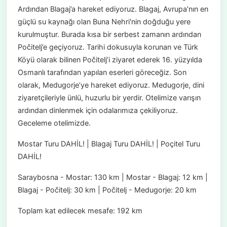
Ardından Blagaj’a hareket ediyoruz. Blagaj, Avrupa’nın en
güçlü su kaynağı olan Buna Nehri'nin doğduğu yere
kurulmuştur. Burada kısa bir serbest zamanın ardından
Počitelj’e geçiyoruz. Tarihi dokusuyla korunan ve Türk
Köyü olarak bilinen Počitelj’i ziyaret ederek 16. yüzyılda
Osmanlı tarafından yapılan eserleri göreceğiz. Son
olarak, Medugorje’ye hareket ediyoruz. Medugorje, dini
ziyaretçileriyle ünlü, huzurlu bir yerdir. Otelimize varışın
ardından dinlenmek için odalarımıza çekiliyoruz.
Geceleme otelimizde.
Mostar Turu DAHİL! | Blagaj Turu DAHİL! | Poçitel Turu
DAHİL!
Saraybosna - Mostar: 130 km | Mostar - Blagaj: 12 km |
Blagaj - Počitelj: 30 km | Počitelj - Medugorje: 20 km
Toplam kat edilecek mesafe: 192 km