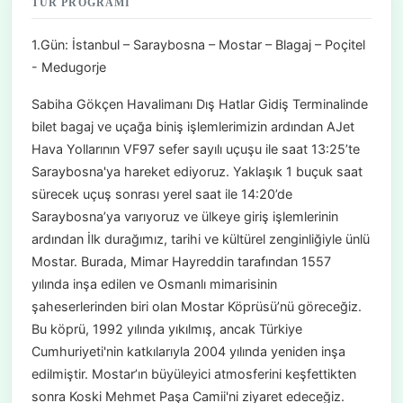
TUR PROGRAMI
1.Gün: İstanbul – Saraybosna – Mostar – Blagaj – Poçitel
- Medugorje
Sabiha Gökçen Havalimanı Dış Hatlar Gidiş Terminalinde
bilet bagaj ve uçağa biniş işlemlerimizin ardından AJet
Hava Yollarının VF97 sefer sayılı uçuşu ile saat 13:25’te
Saraybosna'ya hareket ediyoruz. Yaklaşık 1 buçuk saat
sürecek uçuş sonrası yerel saat ile 14:20’de
Saraybosna’ya varıyoruz ve ülkeye giriş işlemlerinin
ardından İlk durağımız, tarihi ve kültürel zenginliğiyle ünlü
Mostar. Burada, Mimar Hayreddin tarafından 1557
yılında inşa edilen ve Osmanlı mimarisinin
şaheserlerinden biri olan Mostar Köprüsü’nü göreceğiz.
Bu köprü, 1992 yılında yıkılmış, ancak Türkiye
Cumhuriyeti'nin katkılarıyla 2004 yılında yeniden inşa
edilmiştir. Mostar’ın büyüleyici atmosferini keşfettikten
sonra Koski Mehmet Paşa Camii'ni ziyaret edeceğiz.