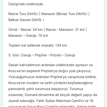
Üsküp'teki otelimizde.
Resne Turu DAHİL! | Manastır (Bitola) Turu DAHİL! |
Balkan Gecesi DAHİL !
Ohrid – Resne: 34 km | Resne – Manastır: 31 km |
Manastır – Üsküp: 70 km
Toplam kat edilecek mesafe: 134 km
5. Gün: Üsküp – Priştine – Prizren – Üsküp
Sabah kahvaltımızın ardından otelimizden ayrılıyor ve
Kosova’nın başkenti Priştine’ye doğru yola çıkıyoruz.
Yolculuğumuzun ardından Priştine’ye varışımızla birlikte,
Kosova’nın modern ve tarihi yönlerini keşfedeceğimiz
panoramik şehir turumuza başlıyoruz. Turumuz
sırasında, Osmanlı dönemine ait birçok değerli yapıyı da
ziyaret edeceğiz. Fatih Sultan Mehmed Camii’ni ve 18.
yüzyıl eseri Yaşar Paşa Camii’ni göreceğiz. Şehrin tarihi