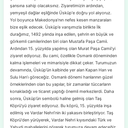
şansına sahip olacaksınız. Ziyaretimizin ardından,
yemyeşil dağlar eşliğinde Üsküp'e doğru yol alıyoruz.
Yol boyunca Makedonya'nın nefes kesen manzaraları
bize eşlik edecek. Üsküp’e varışımızla birlikte İlk
durağımız, 1492 yılında inşa edilen, şehrin en büyük ve
görkemli camilerinden biri olan Mustafa Paşa Camii.
Ardından 15. yüzyılda yapılmış olan Murat Paşa Camii'yi
ziyaret ediyoruz. Bu cami, özellikle Osmanlı döneminden
kalma işlemeleri ve mimarisiyle dikkat çeker. Turumuzun
devamında, Üsküp’ün kalbinde yer alan Kapan Han ve
Sulu Han’ı göreceğiz. Osmanlı dönemi hanlarının güzel
örneklerinden olan bu yapılar, bir zamanlar tüccarların
konakladığı ve ticaret yaptığı önemli merkezlerdi. Daha
sonra, Üsküp’ün sembolü haline gelmiş olan Taş
Köprü'yü ziyaret ediyoruz. Bu köprü, 15. yüzyılda inşa
edilmiş ve Vardar Nehri’nin iki yakasını birleştiriyor. Taş
Köprü'den yürüyerek, Vardar Nehri kıyısındaki Türk ve
Yahudi mahallelerini görerek turumuza devam edeceğiz.