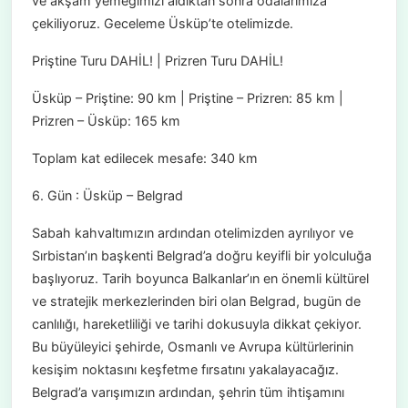
ve akşam yemeğimizi aldıktan sonra odalarımıza
çekiliyoruz. Geceleme Üsküp’te otelimizde.
Priştine Turu DAHİL! | Prizren Turu DAHİL!
Üsküp – Priştine: 90 km | Priştine – Prizren: 85 km |
Prizren – Üsküp: 165 km
Toplam kat edilecek mesafe: 340 km
6. Gün : Üsküp – Belgrad
Sabah kahvaltımızın ardından otelimizden ayrılıyor ve
Sırbistan’ın başkenti Belgrad’a doğru keyifli bir yolculuğa
başlıyoruz. Tarih boyunca Balkanlar’ın en önemli kültürel
ve stratejik merkezlerinden biri olan Belgrad, bugün de
canlılığı, hareketliliği ve tarihi dokusuyla dikkat çekiyor.
Bu büyüleyici şehirde, Osmanlı ve Avrupa kültürlerinin
kesişim noktasını keşfetme fırsatını yakalayacağız.
Belgrad’a varışımızın ardından, şehrin tüm ihtişamını