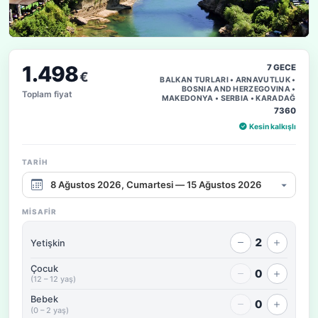
1.498
7 GECE
€
BALKAN TURLARI • ARNAVUTLUK •
BOSNIA AND HERZEGOVINA •
Toplam fiyat
MAKEDONYA • SERBIA • KARADAĞ
7360
Kesin kalkışlı
TARIH
Çıkış tarihi aralığı
MISAFIR
2
Yetişkin
Çocuk
0
(12 – 12 yaş)
Bebek
0
(0 – 2 yaş)