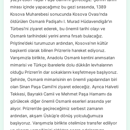
mirası içinde yapacağımız bu gezi sırasında, 1389
Kosova Muharebesi sonucunda Kosova Ovası'nda
öldürülen Osmanlı Padişahı I. Murad Hüdavendigâr'ın
Türbesi'ni ziyaret ederek, bu önemli tarihi olayı ve
Osmanlı tarihindeki yerini anma fırsatı bulacağız.
Priştine’deki turumuzun ardından, Kosova’nın kültür
başkenti olarak bilinen Prizren’e hareket ediyoruz.
Varışımızla birlikte, Anadolu Osmanlı kentini anımsatan
mimarisi ve Türkçe ibarelerle dolu dükkân levhalarının
olduğu Prizren’in dar sokaklarını keşfetmeye başlıyoruz.
Şehirde, Osmanlı mimarisinin en önemli yapılarından biri
olan Sinan Paşa Camii'ni ziyaret edeceğiz. Ayrıca Halveti
Tekkesi, Bayraklı Camii ve Mehmet Paşa Hamamı da
görülecek diğer önemli Osmanlı eserleri arasında yer
alıyor. Prizren’de geçireceğimiz serbest zamanın
ardından, akşam Üsküp’e dönüş yolculuğumuza
başlıyoruz. Varışımızla birlikte otelimize transfer ediliyor