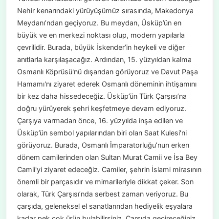
Nehir kenarındaki yürüyüşümüz sırasında, Makedonya
Meydanı’ndan geçiyoruz. Bu meydan, Üsküp’ün en
büyük ve en merkezi noktası olup, modern yapılarla
çevrilidir. Burada, büyük İskender’in heykeli ve diğer
anıtlarla karşılaşacağız. Ardından, 15. yüzyıldan kalma
Osmanlı Köprüsü'nü dışarıdan görüyoruz ve Davut Paşa
Hamamı'nı ziyaret ederek Osmanlı döneminin ihtişamını
bir kez daha hissedeceğiz. Üsküp’ün Türk Çarşısı’na
doğru yürüyerek şehri keşfetmeye devam ediyoruz.
Çarşıya varmadan önce, 16. yüzyılda inşa edilen ve
Üsküp’ün sembol yapılarından biri olan Saat Kulesi'ni
görüyoruz. Burada, Osmanlı İmparatorluğu’nun erken
dönem camilerinden olan Sultan Murat Camii ve İsa Bey
Camii'yi ziyaret edeceğiz. Camiler, şehrin İslami mirasının
önemli bir parçasıdır ve mimarileriyle dikkat çeker. Son
olarak, Türk Çarşısı’nda serbest zaman veriyoruz. Bu
çarşıda, geleneksel el sanatlarından hediyelik eşyalara
kadar pek çok ürün bulabilirsiniz. Çarşıda geçireceğiniz