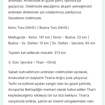
ardından, Arnavutluk’un güzel şehri, İşkodra’ya
geçiyoruz. Otelimizde alacağımız akşam yemeğimizin
ardından dinlenmek için odalarımıza çekiliyoruz.
Geceleme otelimizde.
Kotor Turu DAHİL! | Budva Turu DAHİL!
Međugorje - Kotor: 191 km | Kotor - Budva: 22 km |
Budva - Sv. Stefan: 15 km | Sv. Stefan - İşkodra: 85 km
Toplam kat edilecek mesafe: 313 km
3. Gün: İşkodra – Tiran – Ohrid
Sabah kahvaltımızın ardından otelimizden ayrılarak,
Arnavutluk'un başkenti Tiran’a doğru yola çıkıyoruz.
Tarihi ve kültürel açıdan zengin olan bu güzel şehirde,
Avrupa'da Bektaşiliğin merkezi olarak kabul edilen Tiran’ı
keşfedeceğimiz etkileyici bir tur bizi bekliyor. Tiran'a
varışımızla birlikte, şehrin en önemli simgelerinden olan