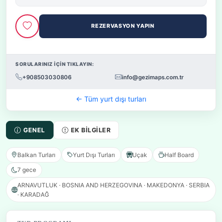
REZERVASYON YAPIN
SORULARINIZ İÇİN TIKLAYIN:
+908503030806
info@gezimaps.com.tr
← Tüm yurt dışı turları
GENEL
EK BILGILER
Balkan Turları
Yurt Dışı Turları
Uçak
Half Board
7 gece
ARNAVUTLUK · BOSNIA AND HERZEGOVINA · MAKEDONYA · SERBIA
· KARADAĞ