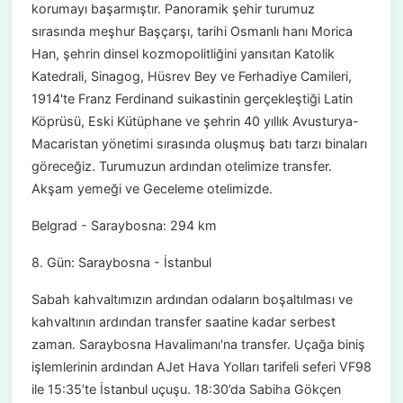
korumayı başarmıştır. Panoramik şehir turumuz
sırasında meşhur Başçarşı, tarihi Osmanlı hanı Morica
Han, şehrin dinsel kozmopolitliğini yansıtan Katolik
Katedrali, Sinagog, Hüsrev Bey ve Ferhadiye Camileri,
1914'te Franz Ferdinand suikastinin gerçekleştiği Latin
Köprüsü, Eski Kütüphane ve şehrin 40 yıllık Avusturya-
Macaristan yönetimi sırasında oluşmuş batı tarzı binaları
göreceğiz. Turumuzun ardından otelimize transfer.
Akşam yemeği ve Geceleme otelimizde.
Belgrad - Saraybosna: 294 km
8. Gün: Saraybosna - İstanbul
Sabah kahvaltımızın ardından odaların boşaltılması ve
kahvaltının ardından transfer saatine kadar serbest
zaman. Saraybosna Havalimanı'na transfer. Uçağa biniş
işlemlerinin ardından AJet Hava Yolları tarifeli seferi VF98
ile 15:35’te İstanbul uçuşu. 18:30’da Sabiha Gökçen