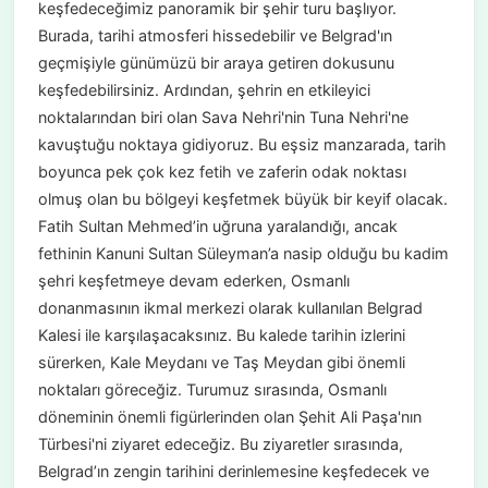
keşfedeceğimiz panoramik bir şehir turu başlıyor.
Burada, tarihi atmosferi hissedebilir ve Belgrad'ın
geçmişiyle günümüzü bir araya getiren dokusunu
keşfedebilirsiniz. Ardından, şehrin en etkileyici
noktalarından biri olan Sava Nehri'nin Tuna Nehri'ne
kavuştuğu noktaya gidiyoruz. Bu eşsiz manzarada, tarih
boyunca pek çok kez fetih ve zaferin odak noktası
olmuş olan bu bölgeyi keşfetmek büyük bir keyif olacak.
Fatih Sultan Mehmed’in uğruna yaralandığı, ancak
fethinin Kanuni Sultan Süleyman’a nasip olduğu bu kadim
şehri keşfetmeye devam ederken, Osmanlı
donanmasının ikmal merkezi olarak kullanılan Belgrad
Kalesi ile karşılaşacaksınız. Bu kalede tarihin izlerini
sürerken, Kale Meydanı ve Taş Meydan gibi önemli
noktaları göreceğiz. Turumuz sırasında, Osmanlı
döneminin önemli figürlerinden olan Şehit Ali Paşa'nın
Türbesi'ni ziyaret edeceğiz. Bu ziyaretler sırasında,
Belgrad’ın zengin tarihini derinlemesine keşfedecek ve