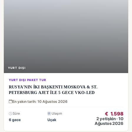
YURT DIŞI
YURT DIŞI PAKET TUR
RUSYA'NIN İKI BAŞKENTI MOSKOVA & ST.
PETERSBURG AJET İLE 5 GECE VKO-LED
En yakın tarih: 10 Ağustos 2026
€
1.598
Süre
Ulaşım
2 yetişkin · 10
6 gece
Uçak
Ağustos 2026