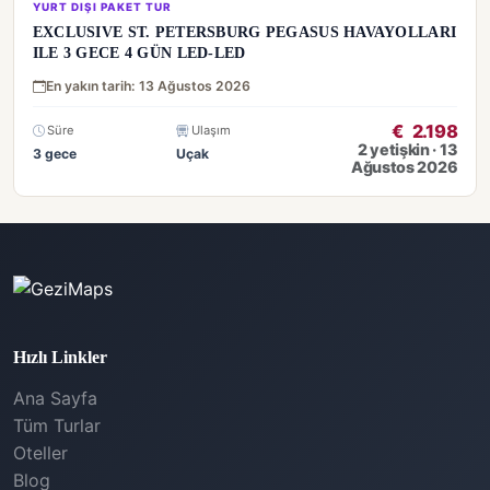
YURT DIŞI PAKET TUR
EXCLUSIVE ST. PETERSBURG PEGASUS HAVAYOLLARI
ILE 3 GECE 4 GÜN LED-LED
En yakın tarih: 13 Ağustos 2026
€
2.198
Süre
Ulaşım
2 yetişkin · 13
3 gece
Uçak
Ağustos 2026
Hızlı Linkler
Ana Sayfa
Tüm Turlar
Oteller
Blog