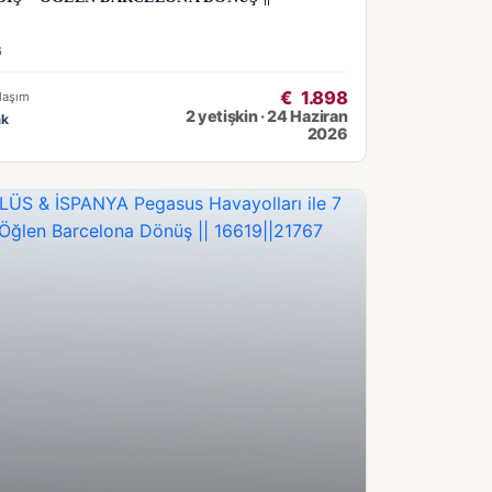
6
€
1.898
laşım
2 yetişkin · 24 Haziran
ak
2026