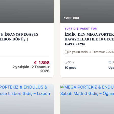
YURT DIŞI
YURT DIŞI PAKET TUR
& İSPANYA PEGASUS
İZMİR 'DEN MEGA PORTEK
IZBON DÖNÜŞ ||
HAVAYOLLARI ILE 10 GECE
16493||21294
En yakın tarih: 3 Temmuz 2026
€
1.898
Süre
U
2 yetişkin · 2 Temmuz
10 gece
Uç
2026