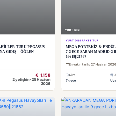
YURT DIŞI
YURT DIŞI PAKET TUR
AHİLLER TURU PEGASUS
MEGA PORTEKİZ & ENDÜLÜ
NA GIDIŞ – ÖĞLEN
7 GECE SABAH MADRID GI
16619||21767
En yakın tarih: 27 Haziran 202
€
1.158
Süre
U
2 yetişkin · 25 Haziran
7 gece
Uç
2026