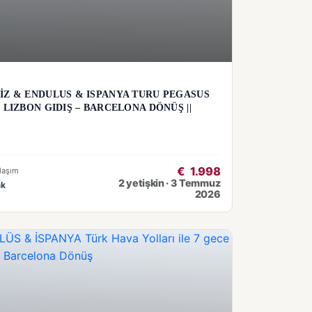
İZ & ENDULUS & ISPANYA TURU PEGASUS
 LIZBON GIDIŞ – BARCELONA DÖNÜŞ ||
€
1.998
laşım
2 yetişkin · 3 Temmuz
ak
2026