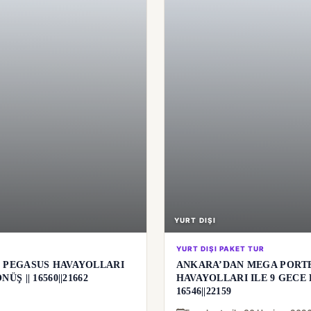
YURT DIŞI
YURT DIŞI PAKET TUR
I PEGASUS HAVAYOLLARI
ANKARA’DAN MEGA PORTE
Ş || 16560||21662
HAVAYOLLARI ILE 9 GECE L
16546||22159