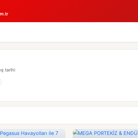
m.tr
ış tarihi