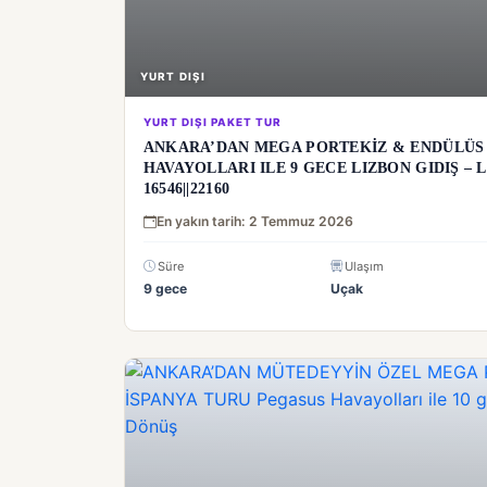
YURT DIŞI
YURT DIŞI PAKET TUR
ANKARA’DAN MEGA PORTEKİZ & ENDÜLÜS 
HAVAYOLLARI ILE 9 GECE LIZBON GIDIŞ – L
16546||22160
En yakın tarih: 2 Temmuz 2026
Süre
Ulaşım
9 gece
Uçak