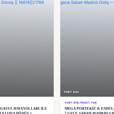
YURT DIŞI
YURT DIŞI PAKET TUR
GASUS HAVAYOLLARI ILE
MEGA PORTEKİZ & ENDÜLÜ
CELONA DÖNÜŞ ||
7 GECE SABAH MADRID GI