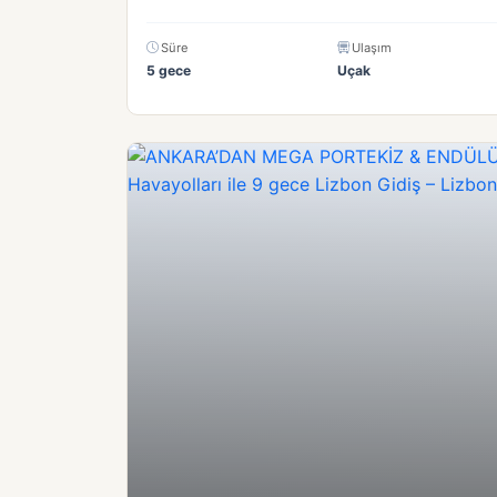
Süre
Ulaşım
5 gece
Uçak