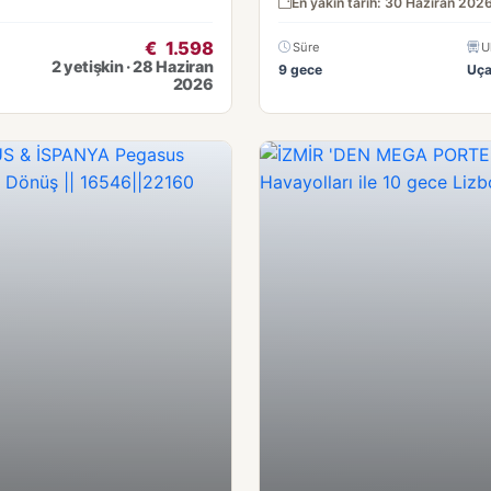
En yakın tarih: 30 Haziran 202
€
1.598
Süre
U
2 yetişkin · 28 Haziran
9 gece
Uç
2026