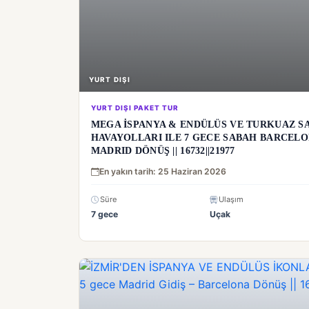
YURT DIŞI
YURT DIŞI PAKET TUR
MEGA İSPANYA & ENDÜLÜS VE TURKUAZ S
HAVAYOLLARI ILE 7 GECE SABAH BARCELO
MADRID DÖNÜŞ || 16732||21977
En yakın tarih: 25 Haziran 2026
Süre
Ulaşım
7 gece
Uçak