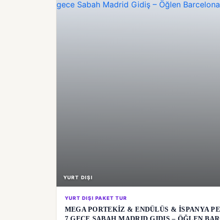
YURT DIŞI
YURT DIŞI PAKET TUR
MEGA PORTEKİZ & ENDÜLÜS & İSPANYA PE
7 GECE SABAH MADRID GIDIŞ – ÖĞLEN BAR