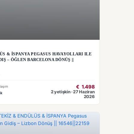
S & İSPANYA PEGASUS HAVAYOLLARI ILE
DIŞ – ÖĞLEN BARCELONA DÖNÜŞ ||
6
€
1.498
laşım
2 yetişkin · 27 Haziran
ak
2026