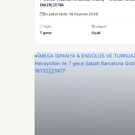
16619||21766
En yakın tarih: 18 Haziran 2026
Süre
Ulaşım
7 gece
Uçak