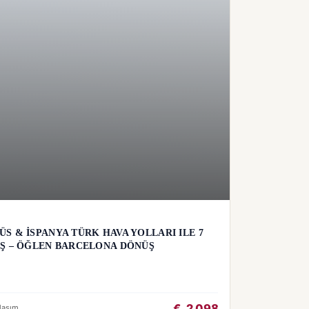
S & İSPANYA TÜRK HAVA YOLLARI ILE 7
IŞ – ÖĞLEN BARCELONA DÖNÜŞ
€
2.098
laşım