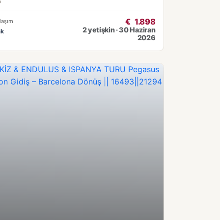
6
€
1.898
laşım
2 yetişkin · 30 Haziran
ak
2026