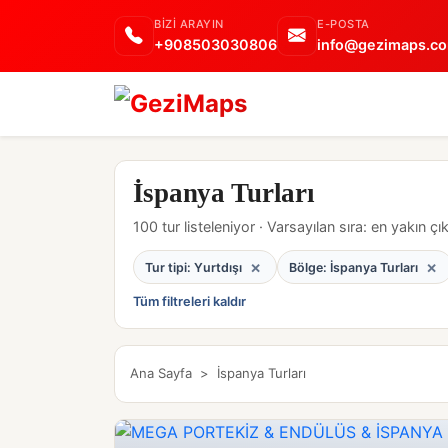
BIZI ARAYIN
E-POSTA
+908503030806
info@gezimaps.co
İspanya Turları
100 tur listeleniyor · Varsayılan sıra: en yakın çık
×
×
Tur tipi: Yurtdışı
Bölge: İspanya Turları
Tüm filtreleri kaldır
Ana Sayfa
>
İspanya Turları