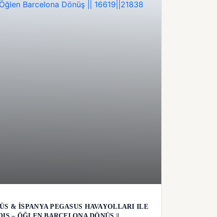
S & İSPANYA PEGASUS HAVAYOLLARI ILE
DIŞ – ÖĞLEN BARCELONA DÖNÜŞ ||