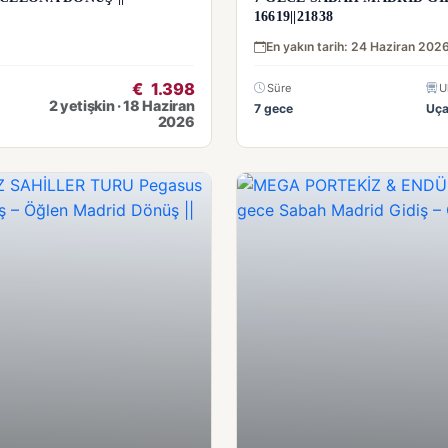
16619||21838
En yakın tarih: 24 Haziran 202
€
1.398
Süre
U
2 yetişkin · 18 Haziran
7 gece
Uç
2026