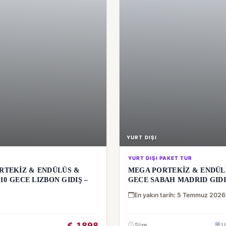
YURT DIŞI
YURT DIŞI PAKET TUR
RTEKİZ & ENDÜLÜS &
MEGA PORTEKİZ & ENDÜLÜ
0 GECE LIZBON GIDIŞ –
GECE SABAH MADRID GID
En yakın tarih: 5 Temmuz 2026
€
1.898
Süre
U