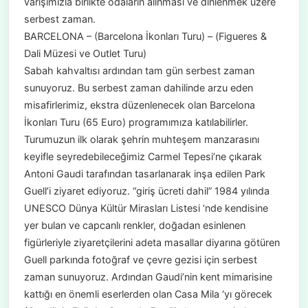
varışımızla birlikte odaların alınması ve dinlenmek üzere
serbest zaman.
BARCELONA – (Barcelona İkonları Turu) – (Figueres &
Dali Müzesi ve Outlet Turu)
Sabah kahvaltısı ardından tam gün serbest zaman
sunuyoruz. Bu serbest zaman dahilinde arzu eden
misafirlerimiz, ekstra düzenlenecek olan Barcelona
İkonları Turu (65 Euro) programımıza katılabilirler.
Turumuzun ilk olarak şehrin muhteşem manzarasını
keyifle seyredebileceğimiz Carmel Tepesi’ne çıkarak
Antoni Gaudi tarafından tasarlanarak inşa edilen Park
Guell’i ziyaret ediyoruz. “giriş ücreti dahil” 1984 yılında
UNESCO Dünya Kültür Mirasları Listesi ‘nde kendisine
yer bulan ve capcanlı renkler, doğadan esinlenen
figürleriyle ziyaretçilerini adeta masallar diyarına götüren
Guell parkında fotoğraf ve çevre gezisi için serbest
zaman sunuyoruz. Ardından Gaudi’nin kent mimarisine
kattığı en önemli eserlerden olan Casa Mila ‘yı görecek