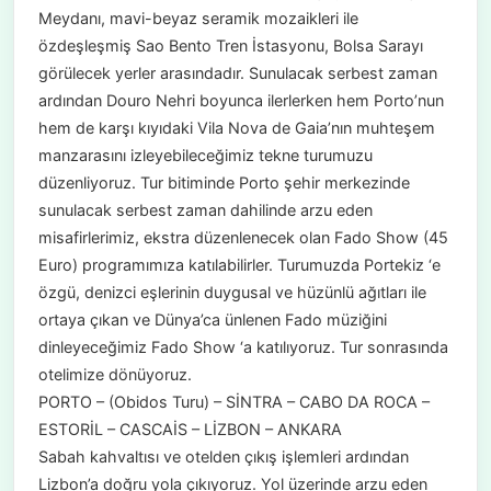
Meydanı, mavi-beyaz seramik mozaikleri ile
özdeşleşmiş Sao Bento Tren İstasyonu, Bolsa Sarayı
görülecek yerler arasındadır. Sunulacak serbest zaman
ardından Douro Nehri boyunca ilerlerken hem Porto’nun
hem de karşı kıyıdaki Vila Nova de Gaia’nın muhteşem
manzarasını izleyebileceğimiz tekne turumuzu
düzenliyoruz. Tur bitiminde Porto şehir merkezinde
sunulacak serbest zaman dahilinde arzu eden
misafirlerimiz, ekstra düzenlenecek olan Fado Show (45
Euro) programımıza katılabilirler. Turumuzda Portekiz ‘e
özgü, denizci eşlerinin duygusal ve hüzünlü ağıtları ile
ortaya çıkan ve Dünya’ca ünlenen Fado müziğini
dinleyeceğimiz Fado Show ‘a katılıyoruz. Tur sonrasında
otelimize dönüyoruz.
PORTO – (Obidos Turu) – SİNTRA – CABO DA ROCA –
ESTORİL – CASCAİS – LİZBON – ANKARA
Sabah kahvaltısı ve otelden çıkış işlemleri ardından
Lizbon’a doğru yola çıkıyoruz. Yol üzerinde arzu eden