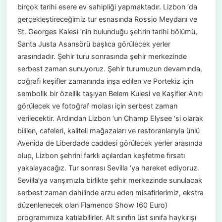
birçok tarihi esere ev sahipliği yapmaktadır. Lizbon ‘da
gerçekleştireceğimiz tur esnasında Rossio Meydanı ve
St. Georges Kalesi ‘nin bulunduğu şehrin tarihi bölümü,
Santa Justa Asansörü başlıca görülecek yerler
arasındadır. Şehir turu sonrasında şehir merkezinde
serbest zaman sunuyoruz. Şehir turumuzun devamında,
coğrafi keşifler zamanında inşa edilen ve Portekiz için
sembolik bir özellik taşıyan Belem Kulesi ve Kaşifler Anıtı
görülecek ve fotoğraf molası için serbest zaman
verilecektir. Ardından Lizbon ‘un Champ Elysee ‘si olarak
bililen, cafeleri, kaliteli mağazaları ve restoranlarıyla ünlü
Avenida de Liberdade caddesi görülecek yerler arasında
olup, Lizbon şehrini farklı açılardan keşfetme fırsatı
yakalayacağız. Tur sonrası Sevilla ‘ya hareket ediyoruz.
Sevilla’ya varışımızla birlikte şehir merkezinde sunulacak
serbest zaman dahilinde arzu eden misafirlerimiz, ekstra
düzenlenecek olan Flamenco Show (60 Euro)
programımıza katılabilirler. Alt sınıfın üst sınıfa haykırışı