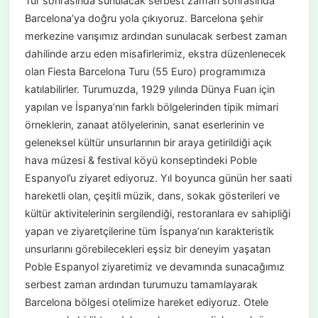
Tur sonrasında sunulacak serbest zaman sonrasında
Barcelona’ya doğru yola çıkıyoruz. Barcelona şehir
merkezine varışımız ardından sunulacak serbest zaman
dahilinde arzu eden misafirlerimiz, ekstra düzenlenecek
olan Fiesta Barcelona Turu (55 Euro) programımıza
katılabilirler. Turumuzda, 1929 yılında Dünya Fuarı için
yapılan ve İspanya’nın farklı bölgelerinden tipik mimari
örneklerin, zanaat atölyelerinin, sanat eserlerinin ve
geleneksel kültür unsurlarının bir araya getirildiği açık
hava müzesi & festival köyü konseptindeki Poble
Espanyol’u ziyaret ediyoruz. Yıl boyunca günün her saati
hareketli olan, çeşitli müzik, dans, sokak gösterileri ve
kültür aktivitelerinin sergilendiği, restoranlara ev sahipliği
yapan ve ziyaretçilerine tüm İspanya’nın karakteristik
unsurlarını görebilecekleri eşsiz bir deneyim yaşatan
Poble Espanyol ziyaretimiz ve devamında sunacağımız
serbest zaman ardından turumuzu tamamlayarak
Barcelona bölgesi otelimize hareket ediyoruz. Otele