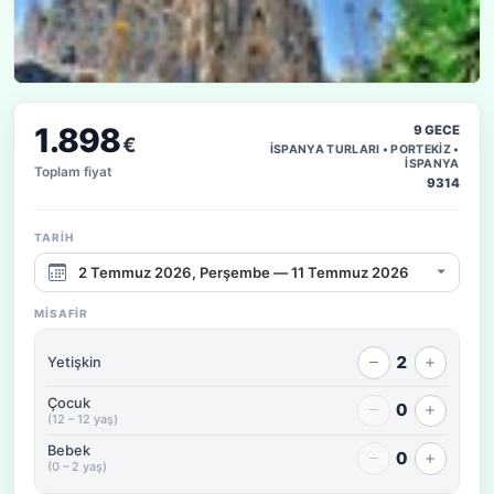
1.898
9 GECE
€
İSPANYA TURLARI • PORTEKİZ •
İSPANYA
Toplam fiyat
9314
TARIH
Çıkış tarihi aralığı
MISAFIR
2
Yetişkin
Çocuk
0
(12 – 12 yaş)
Bebek
0
(0 – 2 yaş)