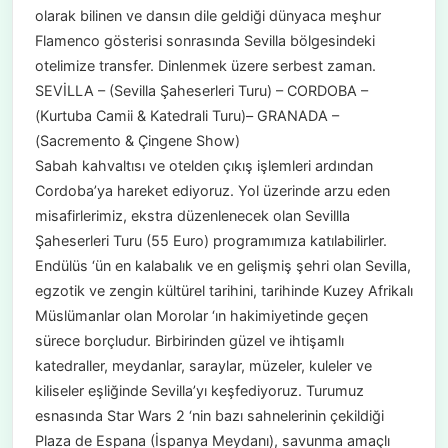
olarak bilinen ve dansın dile geldiği dünyaca meşhur
Flamenco gösterisi sonrasında Sevilla bölgesindeki
otelimize transfer. Dinlenmek üzere serbest zaman.
SEVİLLA – (Sevilla Şaheserleri Turu) – CORDOBA –
(Kurtuba Camii & Katedrali Turu)– GRANADA –
(Sacremento & Çingene Show)
Sabah kahvaltısı ve otelden çıkış işlemleri ardından
Cordoba’ya hareket ediyoruz. Yol üzerinde arzu eden
misafirlerimiz, ekstra düzenlenecek olan Sevillla
Şaheserleri Turu (55 Euro) programımıza katılabilirler.
Endülüs ‘ün en kalabalık ve en gelişmiş şehri olan Sevilla,
egzotik ve zengin kültürel tarihini, tarihinde Kuzey Afrikalı
Müslümanlar olan Morolar ‘ın hakimiyetinde geçen
sürece borçludur. Birbirinden güzel ve ihtişamlı
katedraller, meydanlar, saraylar, müzeler, kuleler ve
kiliseler eşliğinde Sevilla’yı keşfediyoruz. Turumuz
esnasında Star Wars 2 ‘nin bazı sahnelerinin çekildiği
Plaza de Espana (İspanya Meydanı), savunma amaçlı