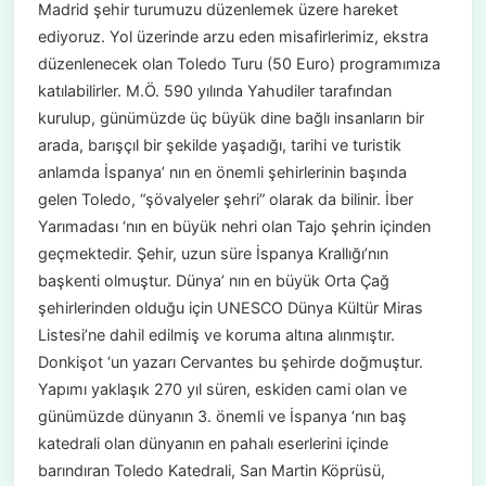
Madrid şehir turumuzu düzenlemek üzere hareket
ediyoruz. Yol üzerinde arzu eden misafirlerimiz, ekstra
düzenlenecek olan Toledo Turu (50 Euro) programımıza
katılabilirler. M.Ö. 590 yılında Yahudiler tarafından
kurulup, günümüzde üç büyük dine bağlı insanların bir
arada, barışçıl bir şekilde yaşadığı, tarihi ve turistik
anlamda İspanya’ nın en önemli şehirlerinin başında
gelen Toledo, “şövalyeler şehri” olarak da bilinir. İber
Yarımadası ‘nın en büyük nehri olan Tajo şehrin içinden
geçmektedir. Şehir, uzun süre İspanya Krallığı’nın
başkenti olmuştur. Dünya’ nın en büyük Orta Çağ
şehirlerinden olduğu için UNESCO Dünya Kültür Miras
Listesi’ne dahil edilmiş ve koruma altına alınmıştır.
Donkişot ‘un yazarı Cervantes bu şehirde doğmuştur.
Yapımı yaklaşık 270 yıl süren, eskiden cami olan ve
günümüzde dünyanın 3. önemli ve İspanya ‘nın baş
katedrali olan dünyanın en pahalı eserlerini içinde
barındıran Toledo Katedrali, San Martin Köprüsü,