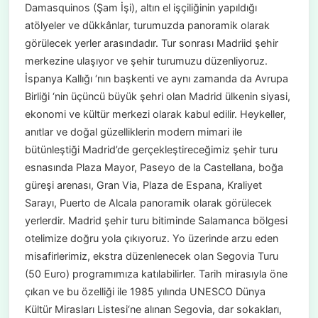
Damasquinos (Şam İşi), altın el işçiliğinin yapıldığı
atölyeler ve dükkânlar, turumuzda panoramik olarak
görülecek yerler arasındadır. Tur sonrası Madriid şehir
merkezine ulaşıyor ve şehir turumuzu düzenliyoruz.
İspanya Kallığı ‘nın başkenti ve aynı zamanda da Avrupa
Birliği ‘nin üçüncü büyük şehri olan Madrid ülkenin siyasi,
ekonomi ve kültür merkezi olarak kabul edilir. Heykeller,
anıtlar ve doğal güzelliklerin modern mimari ile
bütünleştiği Madrid’de gerçekleştireceğimiz şehir turu
esnasında Plaza Mayor, Paseyo de la Castellana, boğa
güreşi arenası, Gran Via, Plaza de Espana, Kraliyet
Sarayı, Puerto de Alcala panoramik olarak görülecek
yerlerdir. Madrid şehir turu bitiminde Salamanca bölgesi
otelimize doğru yola çıkıyoruz. Yo üzerinde arzu eden
misafirlerimiz, ekstra düzenlenecek olan Segovia Turu
(50 Euro) programımıza katılabilirler. Tarih mirasıyla öne
çıkan ve bu özelliği ile 1985 yılında UNESCO Dünya
Kültür Mirasları Listesi‘ne alınan Segovia, dar sokakları,