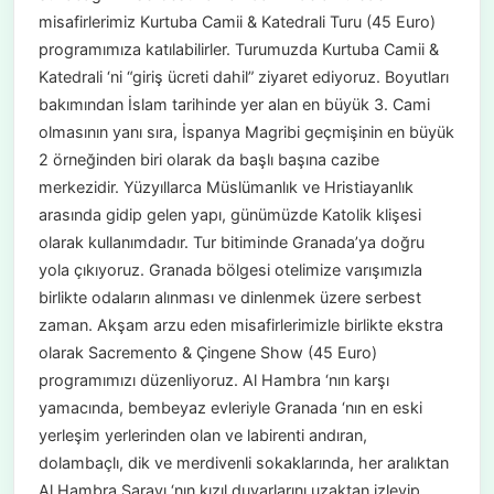
misafirlerimiz Kurtuba Camii & Katedrali Turu (45 Euro)
programımıza katılabilirler. Turumuzda Kurtuba Camii &
Katedrali ‘ni “giriş ücreti dahil” ziyaret ediyoruz. Boyutları
bakımından İslam tarihinde yer alan en büyük 3. Cami
olmasının yanı sıra, İspanya Magribi geçmişinin en büyük
2 örneğinden biri olarak da başlı başına cazibe
merkezidir. Yüzyıllarca Müslümanlık ve Hristiayanlık
arasında gidip gelen yapı, günümüzde Katolik klişesi
olarak kullanımdadır. Tur bitiminde Granada’ya doğru
yola çıkıyoruz. Granada bölgesi otelimize varışımızla
birlikte odaların alınması ve dinlenmek üzere serbest
zaman. Akşam arzu eden misafirlerimizle birlikte ekstra
olarak Sacremento & Çingene Show (45 Euro)
programımızı düzenliyoruz. Al Hambra ‘nın karşı
yamacında, bembeyaz evleriyle Granada ‘nın en eski
yerleşim yerlerinden olan ve labirenti andıran,
dolambaçlı, dik ve merdivenli sokaklarında, her aralıktan
Al Hambra Sarayı ‘nın kızıl duvarlarını uzaktan izleyip