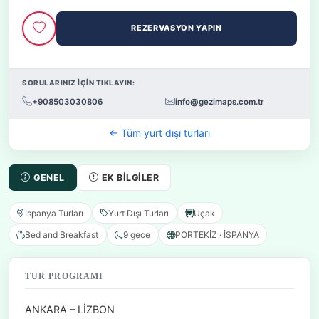
REZERVASYON YAPIN
SORULARINIZ İÇİN TIKLAYIN:
+908503030806
info@gezimaps.com.tr
← Tüm yurt dışı turları
GENEL
EK BILGILER
İspanya Turları
Yurt Dışı Turları
Uçak
Bed and Breakfast
9 gece
PORTEKİZ · İSPANYA
TUR PROGRAMI
ANKARA – LİZBON