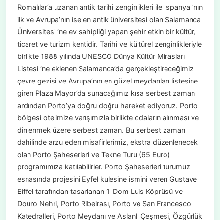
Romalılar’a uzanan antik tarihi zenginlikleri ile İspanya ‘nın
ilk ve Avrupa’nın ise en antik üniversitesi olan Salamanca
Üniversitesi ‘ne ev sahipliği yapan şehir etkin bir kültür,
ticaret ve turizm kentidir. Tarihi ve kültürel zenginlikleriyle
birlikte 1988 yılında UNESCO Dünya Kültür Mirasları
Listesi ‘ne eklenen Salamanca’da gerçekleştireceğimiz
çevre gezisi ve Avrupa’nın en güzel meydanları listesine
giren Plaza Mayor’da sunacağımız kısa serbest zaman
ardından Porto’ya doğru doğru hareket ediyoruz. Porto
bölgesi otelimize varışımızla birlikte odaların alınması ve
dinlenmek üzere serbest zaman. Bu serbest zaman
dahilinde arzu eden misafirlerimiz, ekstra düzenlenecek
olan Porto Şaheserleri ve Tekne Turu (65 Euro)
programımıza katılabilirler. Porto Şaheserleri turumuz
esnasında projesini Eyfel kulesine ismini veren Gustave
Eiffel tarafından tasarlanan 1. Dom Luis Köprüsü ve
Douro Nehri, Porto Ribeirası, Porto ve San Francesco
Katedralleri, Porto Meydanı ve Aslanlı Çeşmesi, Özgürlük