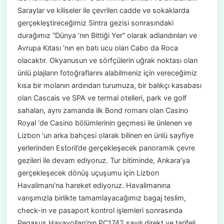
Saraylar ve kiliseler ile çevrilen cadde ve sokaklarda
gerçekleştireceğimiz Sintra gezisi sonrasındaki
durağımız “Dünya ‘nın Bittiği Yer” olarak adlandırılan ve
Avrupa Kıtası ‘nın en batı ucu olan Cabo da Roca
olacaktır. Okyanusun ve sörfçülerin uğrak noktası olan
ünlü plajların fotoğraflarını alabilmeniz için vereceğimiz
kısa bir molanın ardından turumuza, bir balıkçı kasabası
olan Cascais ve SPA ve termal otelleri, park ve golf
sahaları, aynı zamanda ilk Bond romanı olan Casino
Royal ‘de Casino bölümlerinin geçmesi ile ünlenen ve
Lizbon ‘un arka bahçesi olarak bilinen en ünlü sayfiye
yerlerinden Estoril’de gerçekleşecek panoramik çevre
gezileri ile devam ediyoruz. Tur bitiminde, Ankara’ya
gerçekleşecek dönüş uçuşumu için Lizbon
Havalimanı’na hareket ediyoruz. Havalimanına
varışımızla birlikte tamamlayacağımız bagaj teslim,
check-in ve pasaport kontrol işlemleri sonrasında
Pegasus Havayolları’nın PC1742 sayılı direkt ve tarifeli