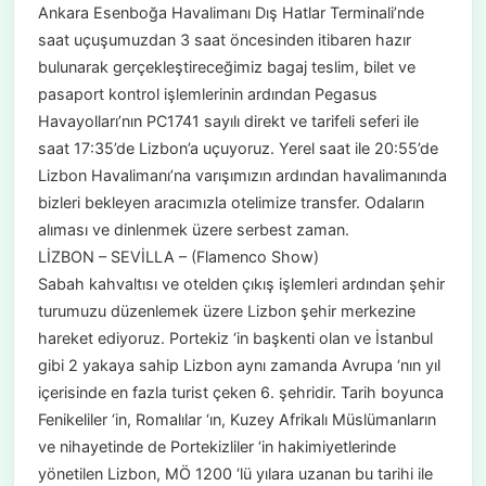
Ankara Esenboğa Havalimanı Dış Hatlar Terminali’nde
saat uçuşumuzdan 3 saat öncesinden itibaren hazır
bulunarak gerçekleştireceğimiz bagaj teslim, bilet ve
pasaport kontrol işlemlerinin ardından Pegasus
Havayolları’nın PC1741 sayılı direkt ve tarifeli seferi ile
saat 17:35’de Lizbon’a uçuyoruz. Yerel saat ile 20:55’de
Lizbon Havalimanı’na varışımızın ardından havalimanında
bizleri bekleyen aracımızla otelimize transfer. Odaların
alıması ve dinlenmek üzere serbest zaman.
LİZBON – SEVİLLA – (Flamenco Show)
Sabah kahvaltısı ve otelden çıkış işlemleri ardından şehir
turumuzu düzenlemek üzere Lizbon şehir merkezine
hareket ediyoruz. Portekiz ‘in başkenti olan ve İstanbul
gibi 2 yakaya sahip Lizbon aynı zamanda Avrupa ‘nın yıl
içerisinde en fazla turist çeken 6. şehridir. Tarih boyunca
Fenikeliler ‘in, Romalılar ‘ın, Kuzey Afrikalı Müslümanların
ve nihayetinde de Portekizliler ‘in hakimiyetlerinde
yönetilen Lizbon, MÖ 1200 ‘lü yılara uzanan bu tarihi ile