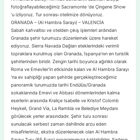
fotoğraflayabileceğimiz Sacramonte ‘de Çingene Show
‘u izliyoruz. Tur sonrası otelimize dönüyoruz.
GRANADA – (Al Hambra Sarayı) – VALENCİA
Sabah kahvaltısı ve otelden çıkış işlemleri ardından
Granada şehir turumuzu düzenlemek üzere hareket
ediyoruz. Sierra Navada Dağları eteklerindeki verimli
topraklara kurulmuş olan Granada, İspanya’nın en turistik
şehirlerinden biridir. Zengin tarihi boyunca ağırlıklı olarak
Roma ve Emeviler’in etkisinde kalan ve Al Hambra Sarayı
‘na ev sahipliği yapan şehirde gerçekleştireceğimiz
panoramik turumuzda tarihi Endülüs/Granada
sokaklarında Emevi ve Abbasi dönemlerinden kalma
eserlerin arasında Kraliçe Isabelle ve Kristof Colomb
Heykeli, Grand Via, La Rambla ve Belediye Meydanı
görülecek yerler arasındadır. Şehir turu sonrası
sunulacak serbest zaman dahilinde arzu eden
misafirlerimiz, ekstra düzenlenecek olan Al Hambra
Sarayı Turu (65 Euro) programımıza katılabilirler. Sadece