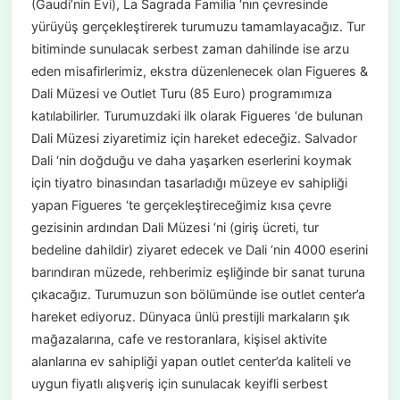
(Gaudi’nin Evi), La Sagrada Familia ‘nın çevresinde
yürüyüş gerçekleştirerek turumuzu tamamlayacağız. Tur
bitiminde sunulacak serbest zaman dahilinde ise arzu
eden misafirlerimiz, ekstra düzenlenecek olan Figueres &
Dali Müzesi ve Outlet Turu (85 Euro) programımıza
katılabilirler. Turumuzdaki ilk olarak Figueres ‘de bulunan
Dali Müzesi ziyaretimiz için hareket edeceğiz. Salvador
Dali ‘nin doğduğu ve daha yaşarken eserlerini koymak
için tiyatro binasından tasarladığı müzeye ev sahipliği
yapan Figueres ‘te gerçekleştireceğimiz kısa çevre
gezisinin ardından Dali Müzesi ‘ni (giriş ücreti, tur
bedeline dahildir) ziyaret edecek ve Dali ‘nin 4000 eserini
barındıran müzede, rehberimiz eşliğinde bir sanat turuna
çıkacağız. Turumuzun son bölümünde ise outlet center’a
hareket ediyoruz. Dünyaca ünlü prestijli markaların şık
mağazalarına, cafe ve restoranlara, kişisel aktivite
alanlarına ev sahipliği yapan outlet center’da kaliteli ve
uygun fiyatlı alışveriş için sunulacak keyifli serbest