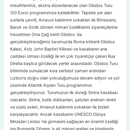
misafirlerimiz, ekstra düzenlenecek olan Obidos Turu
(50 Euro) programımıza katılabilirler. Tepede yer alan
surlarla çevrili, Arnavut kaldırımlı sokakları ile Rönesans,
Barok ve Gotik dönem mimari özelliklerini ziyaretçilerine
hissettiren Orta Çağ kenti Obidos ‘da
gerçekleştireceğimiz turumuzda Roma kökenli Obidos
Kalesi, Aziz John Baptist Kilisesi ve kasabanın ana
caddesi olması özelliği ile en çok ziyaretçiyi çeken Rua
Direita başlıca görülecek yerler arasındadır. Obidos Turu
bitiminde sunulacak kısa serbest zaman ardından
Lizbon’a doğru olan yolculuğumuza devam ediyor ve yol
üzerinde Atlantik Kıyıları Turu programımızı
gerçekleştiriyoruz. Turumuzun ilk durağı Sintra kasabası
olacaktır. Sintra, butik dükkanları, şatoları andıran renkli
ve süslü evleri, Arnavut kaldırımlı sokakları ile bizleri
karşılayacaktır. Ancak kasabanın UNESCO Dünya
Mirasları Listesi ‘ne girmesini sağlayan en önemli özelliği
ise Romantik Dönem ‘e ait mimari anıtları ve binalarıdır.