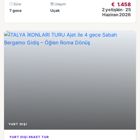
€
1.458
Süre
Ulaşım
2 yetişkin · 25
7 gece
Uçak
Haziran 2026
YURT DIŞI
YURT DIŞI PAKET TUR