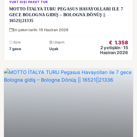
YURT DIŞI PAKET TUR
MOTTO İTALYA TURU PEGASUS HAVAYOLLARI ILE 7
GECE BOLOGNA GIDIŞ – BOLOGNA DÖNÜŞ ||
16521||21335
En yakın tarih: 15 Haziran 2026
€
1.358
Süre
Ulaşım
2 yetişkin · 15
7 gece
Uçak
Haziran 2026