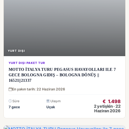
YURT DIŞI
YURT DIŞI PAKET TUR
MOTTO İTALYA TURU PEGASUS HAVAYOLLARI ILE 7
GECE BOLOGNA GIDIŞ – BOLOGNA DÖNÜŞ ||
16521||21337
En yakın tarih: 22 Haziran 2026
€
1.498
Süre
Ulaşım
2 yetişkin · 22
7 gece
Uçak
Haziran 2026