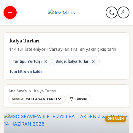
İtalya Turları
144 tur listeleniyor · Varsayılan sıra: en yakın çıkış tarihi
×
×
Tur tipi: Yurtdışı
Bölge: İtalya Turları
Tüm filtreleri kaldır
Ana Sayfa
>
İtalya Turları
Filtrele
SIRALA:
ÖNERİLEN