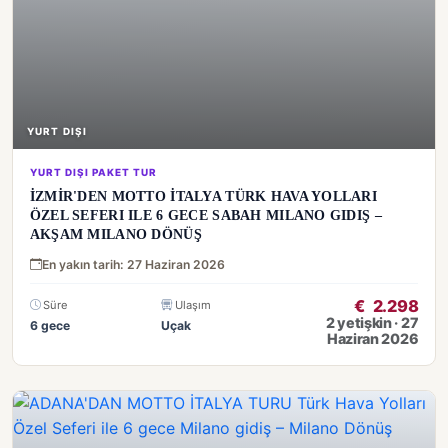
YURT DIŞI
YURT DIŞI PAKET TUR
İZMİR'DEN MOTTO İTALYA TÜRK HAVA YOLLARI
ÖZEL SEFERI ILE 6 GECE SABAH MILANO GIDIŞ –
AKŞAM MILANO DÖNÜŞ
En yakın tarih: 27 Haziran 2026
€
2.298
Süre
Ulaşım
2 yetişkin · 27
6 gece
Uçak
Haziran 2026