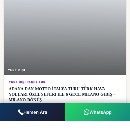
YURT DIŞI
YURT DIŞI PAKET TUR
ADANA'DAN MOTTO İTALYA TURU TÜRK HAVA
YOLLARI ÖZEL SEFERI ILE 6 GECE MILANO GIDIŞ –
MILANO DÖNÜŞ
En yakın tarih: 28 Haziran 2026
Hemen Ara
WhatsApp
€
2.798
Süre
Ulaşım
2 yetişkin · 28
6 gece
Uçak