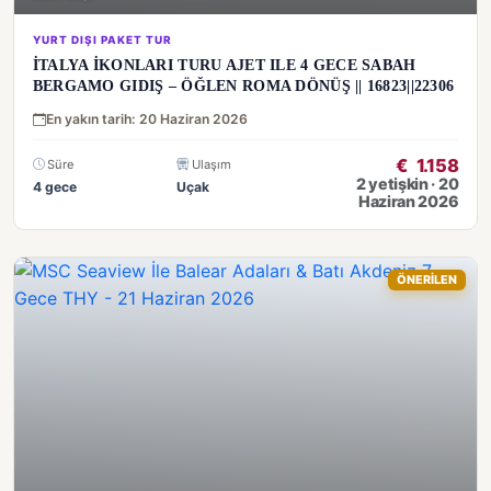
YURT DIŞI PAKET TUR
İTALYA İKONLARI TURU AJET ILE 4 GECE SABAH
BERGAMO GIDIŞ – ÖĞLEN ROMA DÖNÜŞ || 16823||22306
En yakın tarih: 20 Haziran 2026
€
1.158
Süre
Ulaşım
2 yetişkin · 20
4 gece
Uçak
Haziran 2026
ÖNERİLEN