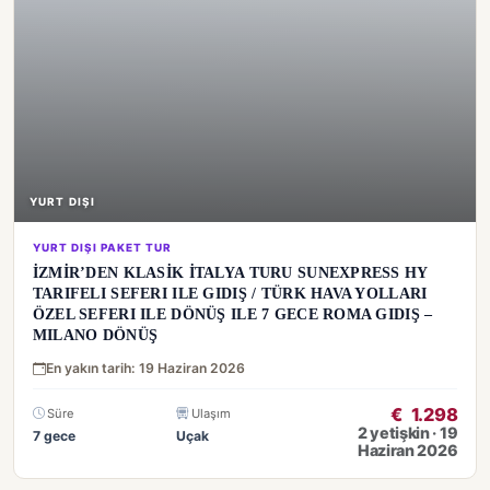
YURT DIŞI
YURT DIŞI PAKET TUR
İZMİR’DEN KLASİK İTALYA TURU SUNEXPRESS HY
TARIFELI SEFERI ILE GIDIŞ / TÜRK HAVA YOLLARI
ÖZEL SEFERI ILE DÖNÜŞ ILE 7 GECE ROMA GIDIŞ –
MILANO DÖNÜŞ
En yakın tarih: 19 Haziran 2026
€
1.298
Süre
Ulaşım
2 yetişkin · 19
7 gece
Uçak
Haziran 2026