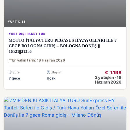
YURT DIŞI
YURT DIŞI PAKET TUR
MOTTO İTALYA TURU PEGASUS HAVAYOLLARI ILE 7
GECE BOLOGNA GIDIŞ – BOLOGNA DÖNÜŞ ||
16521||21336
En yakın tarih: 18 Haziran 2026
€
1.198
Süre
Ulaşım
2 yetişkin · 18
7 gece
Uçak
Haziran 2026