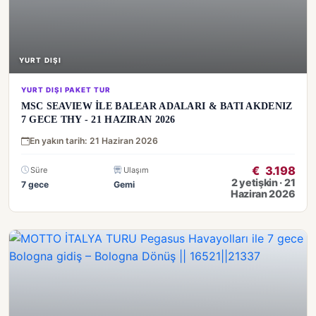
YURT DIŞI
YURT DIŞI PAKET TUR
MSC SEAVIEW İLE BALEAR ADALARI & BATI AKDENIZ
7 GECE THY - 21 HAZIRAN 2026
En yakın tarih: 21 Haziran 2026
€
3.198
Süre
Ulaşım
2 yetişkin · 21
7 gece
Gemi
Haziran 2026