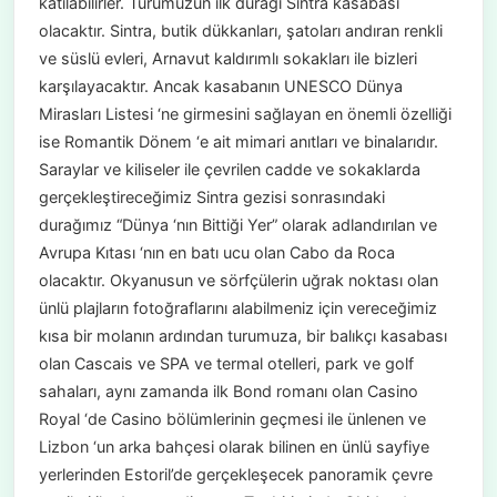
katılabilirler. Turumuzun ilk durağı Sintra kasabası
olacaktır. Sintra, butik dükkanları, şatoları andıran renkli
ve süslü evleri, Arnavut kaldırımlı sokakları ile bizleri
karşılayacaktır. Ancak kasabanın UNESCO Dünya
Mirasları Listesi ‘ne girmesini sağlayan en önemli özelliği
ise Romantik Dönem ‘e ait mimari anıtları ve binalarıdır.
Saraylar ve kiliseler ile çevrilen cadde ve sokaklarda
gerçekleştireceğimiz Sintra gezisi sonrasındaki
durağımız “Dünya ‘nın Bittiği Yer” olarak adlandırılan ve
Avrupa Kıtası ‘nın en batı ucu olan Cabo da Roca
olacaktır. Okyanusun ve sörfçülerin uğrak noktası olan
ünlü plajların fotoğraflarını alabilmeniz için vereceğimiz
kısa bir molanın ardından turumuza, bir balıkçı kasabası
olan Cascais ve SPA ve termal otelleri, park ve golf
sahaları, aynı zamanda ilk Bond romanı olan Casino
Royal ‘de Casino bölümlerinin geçmesi ile ünlenen ve
Lizbon ‘un arka bahçesi olarak bilinen en ünlü sayfiye
yerlerinden Estoril’de gerçekleşecek panoramik çevre