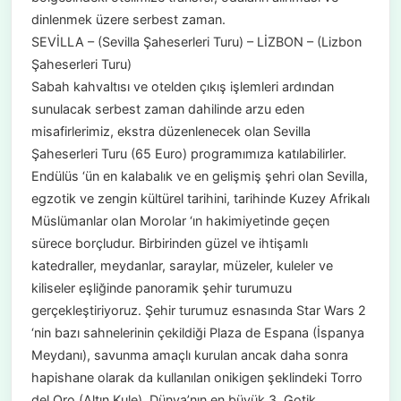
dinlenmek üzere serbest zaman.
SEVİLLA – (Sevilla Şaheserleri Turu) – LİZBON – (Lizbon
Şaheserleri Turu)
Sabah kahvaltısı ve otelden çıkış işlemleri ardından
sunulacak serbest zaman dahilinde arzu eden
misafirlerimiz, ekstra düzenlenecek olan Sevilla
Şaheserleri Turu (65 Euro) programımıza katılabilirler.
Endülüs ‘ün en kalabalık ve en gelişmiş şehri olan Sevilla,
egzotik ve zengin kültürel tarihini, tarihinde Kuzey Afrikalı
Müslümanlar olan Morolar ‘ın hakimiyetinde geçen
sürece borçludur. Birbirinden güzel ve ihtişamlı
katedraller, meydanlar, saraylar, müzeler, kuleler ve
kiliseler eşliğinde panoramik şehir turumuzu
gerçekleştiriyoruz. Şehir turumuz esnasında Star Wars 2
‘nin bazı sahnelerinin çekildiği Plaza de Espana (İspanya
Meydanı), savunma amaçlı kurulan ancak daha sonra
hapishane olarak da kullanılan onikigen şeklindeki Torro
del Oro (Altın Kule), Dünya’nın en büyük 3. Gotik