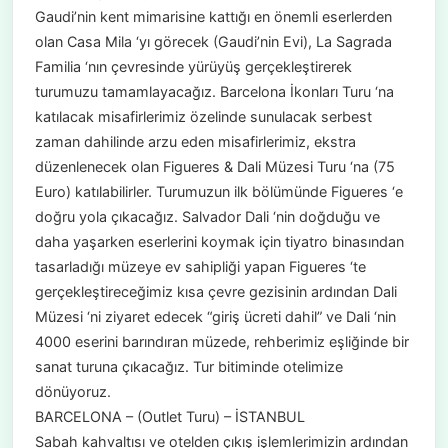
Gaudi’nin kent mimarisine kattığı en önemli eserlerden
olan Casa Mila ‘yı görecek (Gaudi’nin Evi), La Sagrada
Familia ‘nın çevresinde yürüyüş gerçekleştirerek
turumuzu tamamlayacağız. Barcelona İkonları Turu ‘na
katılacak misafirlerimiz özelinde sunulacak serbest
zaman dahilinde arzu eden misafirlerimiz, ekstra
düzenlenecek olan Figueres & Dali Müzesi Turu ‘na (75
Euro) katılabilirler. Turumuzun ilk bölümünde Figueres ‘e
doğru yola çıkacağız. Salvador Dali ‘nin doğduğu ve
daha yaşarken eserlerini koymak için tiyatro binasından
tasarladığı müzeye ev sahipliği yapan Figueres ‘te
gerçekleştireceğimiz kısa çevre gezisinin ardından Dali
Müzesi ‘ni ziyaret edecek “giriş ücreti dahil” ve Dali ‘nin
4000 eserini barındıran müzede, rehberimiz eşliğinde bir
sanat turuna çıkacağız. Tur bitiminde otelimize
dönüyoruz.
BARCELONA – (Outlet Turu) – İSTANBUL
Sabah kahvaltısı ve otelden çıkış işlemlerimizin ardından