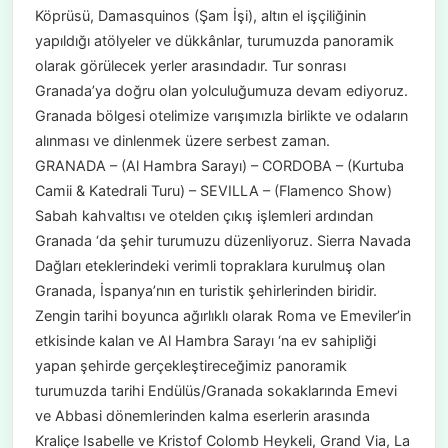
Köprüsü, Damasquinos (Şam İşi), altın el işçiliğinin
yapıldığı atölyeler ve dükkânlar, turumuzda panoramik
olarak görülecek yerler arasındadır. Tur sonrası
Granada’ya doğru olan yolculuğumuza devam ediyoruz.
Granada bölgesi otelimize varışımızla birlikte ve odaların
alınması ve dinlenmek üzere serbest zaman.
GRANADA – (Al Hambra Sarayı) – CORDOBA – (Kurtuba
Camii & Katedrali Turu) – SEVILLA – (Flamenco Show)
Sabah kahvaltısı ve otelden çıkış işlemleri ardından
Granada ‘da şehir turumuzu düzenliyoruz. Sierra Navada
Dağları eteklerindeki verimli topraklara kurulmuş olan
Granada, İspanya’nın en turistik şehirlerinden biridir.
Zengin tarihi boyunca ağırlıklı olarak Roma ve Emeviler’in
etkisinde kalan ve Al Hambra Sarayı ‘na ev sahipliği
yapan şehirde gerçekleştireceğimiz panoramik
turumuzda tarihi Endülüs/Granada sokaklarında Emevi
ve Abbasi dönemlerinden kalma eserlerin arasında
Kraliçe Isabelle ve Kristof Colomb Heykeli, Grand Via, La