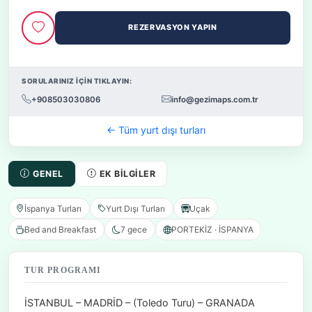
REZERVASYON YAPIN
SORULARINIZ İÇİN TIKLAYIN:
+908503030806
info@gezimaps.com.tr
← Tüm yurt dışı turları
GENEL
EK BILGILER
İspanya Turları
Yurt Dışı Turları
Uçak
Bed and Breakfast
7 gece
PORTEKİZ · İSPANYA
TUR PROGRAMI
İSTANBUL – MADRİD – (Toledo Turu) – GRANADA