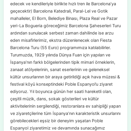
edecek ve kendileriyle birlikte hızlı tren ile Barcelona’ya
geçecektir) Barcelona Katedrali, Paral-Lel ve Gotik
mahalleler, El Born, Belediye Binası, Plaza Real ve Pazar
yeri-La Bogueria göreceğimiz Barcelona Şaheserleri Turu
ardından sunulacak serbest zaman dahilinde ise arzu
eden misafirlerimiz, ekstra düzenlenecek olan Fiesta
Barcelona Turu (55 Euro) programımıza katılabilirler.
Turumuzda, 1929 yılında Dünya Fuarı için yapılan ve
İspanya’nın farklı bölgelerinden tipik mimari örneklerin,
zanaat atölyelerinin, sanat eserlerinin ve geleneksel
kültür unsurlarının bir araya getirildiği açık hava müzesi &
festival köyü konseptindeki Poble Espanyol’u ziyaret
ediyoruz. Yıl boyunca günün her saati hareketli olan,
çeşitli müzik, dans, sokak gösterileri ve kültür
aktivitelerinin sergilendiği, restoranlara ev sahipliği yapan
ve ziyaretçilerine tüm İspanya’nın karakteristik unsurlarını
görebilecekleri eşsiz bir deneyim yaşatan Poble
Espanyol ziyaretimiz ve devamında sunacağımız