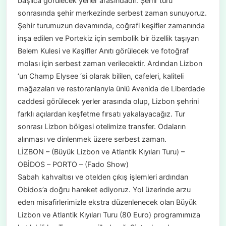
başlıca görülecek yerler arasındadır. Şehir turu
sonrasında şehir merkezinde serbest zaman sunuyoruz.
Şehir turumuzun devamında, coğrafi keşifler zamanında
inşa edilen ve Portekiz için sembolik bir özellik taşıyan
Belem Kulesi ve Kaşifler Anıtı görülecek ve fotoğraf
molası için serbest zaman verilecektir. Ardından Lizbon
‘un Champ Elysee ‘si olarak bililen, cafeleri, kaliteli
mağazaları ve restoranlarıyla ünlü Avenida de Liberdade
caddesi görülecek yerler arasında olup, Lizbon şehrini
farklı açılardan keşfetme fırsatı yakalayacağız. Tur
sonrası Lizbon bölgesi otelimize transfer. Odaların
alınması ve dinlenmek üzere serbest zaman.
LİZBON – (Büyük Lizbon ve Atlantik Kıyıları Turu) –
OBİDOS – PORTO – (Fado Show)
Sabah kahvaltısı ve otelden çıkış işlemleri ardından
Obidos’a doğru hareket ediyoruz. Yol üzerinde arzu
eden misafirlerimizle ekstra düzenlenecek olan Büyük
Lizbon ve Atlantik Kıyıları Turu (80 Euro) programımıza