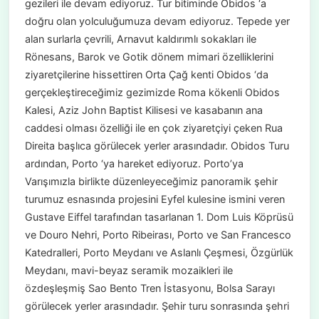
gezileri ile devam ediyoruz. Tur bitiminde Obidos ‘a
doğru olan yolculuğumuza devam ediyoruz. Tepede yer
alan surlarla çevrili, Arnavut kaldırımlı sokakları ile
Rönesans, Barok ve Gotik dönem mimari özelliklerini
ziyaretçilerine hissettiren Orta Çağ kenti Obidos ‘da
gerçekleştireceğimiz gezimizde Roma kökenli Obidos
Kalesi, Aziz John Baptist Kilisesi ve kasabanın ana
caddesi olması özelliği ile en çok ziyaretçiyi çeken Rua
Direita başlıca görülecek yerler arasındadır. Obidos Turu
ardından, Porto ‘ya hareket ediyoruz. Porto’ya
Varışımızla birlikte düzenleyeceğimiz panoramik şehir
turumuz esnasında projesini Eyfel kulesine ismini veren
Gustave Eiffel tarafından tasarlanan 1. Dom Luis Köprüsü
ve Douro Nehri, Porto Ribeirası, Porto ve San Francesco
Katedralleri, Porto Meydanı ve Aslanlı Çeşmesi, Özgürlük
Meydanı, mavi-beyaz seramik mozaikleri ile
özdeşleşmiş Sao Bento Tren İstasyonu, Bolsa Sarayı
görülecek yerler arasındadır. Şehir turu sonrasında şehri