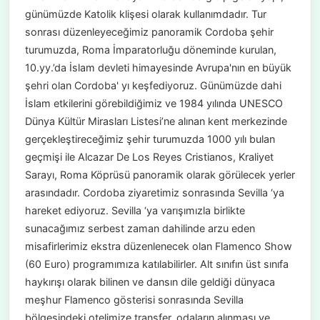
günümüzde Katolik klişesi olarak kullanımdadır. Tur
sonrası düzenleyeceğimiz panoramik Cordoba şehir
turumuzda, Roma İmparatorluğu döneminde kurulan,
10.yy.’da İslam devleti himayesinde Avrupa'nın en büyük
şehri olan Cordoba' yı keşfediyoruz. Günümüzde dahi
İslam etkilerini görebildiğimiz ve 1984 yılında UNESCO
Dünya Kültür Mirasları Listesi’ne alınan kent merkezinde
gerçekleştireceğimiz şehir turumuzda 1000 yılı bulan
geçmişi ile Alcazar De Los Reyes Cristianos, Kraliyet
Sarayı, Roma Köprüsü panoramik olarak görülecek yerler
arasındadır. Cordoba ziyaretimiz sonrasında Sevilla ‘ya
hareket ediyoruz. Sevilla ‘ya varışımızla birlikte
sunacağımız serbest zaman dahilinde arzu eden
misafirlerimiz ekstra düzenlenecek olan Flamenco Show
(60 Euro) programımıza katılabilirler. Alt sınıfın üst sınıfa
haykırışı olarak bilinen ve dansın dile geldiği dünyaca
meşhur Flamenco gösterisi sonrasında Sevilla
bölgesindeki otelimize transfer, odaların alınması ve