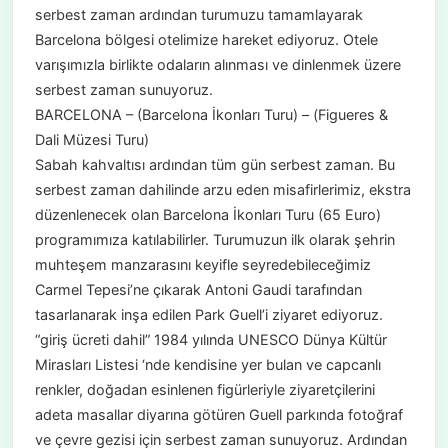
serbest zaman ardından turumuzu tamamlayarak
Barcelona bölgesi otelimize hareket ediyoruz. Otele
varışımızla birlikte odaların alınması ve dinlenmek üzere
serbest zaman sunuyoruz.
BARCELONA – (Barcelona İkonları Turu) – (Figueres &
Dali Müzesi Turu)
Sabah kahvaltısı ardından tüm gün serbest zaman. Bu
serbest zaman dahilinde arzu eden misafirlerimiz, ekstra
düzenlenecek olan Barcelona İkonları Turu (65 Euro)
programımıza katılabilirler. Turumuzun ilk olarak şehrin
muhteşem manzarasını keyifle seyredebileceğimiz
Carmel Tepesi’ne çıkarak Antoni Gaudi tarafından
tasarlanarak inşa edilen Park Guell’i ziyaret ediyoruz.
“giriş ücreti dahil” 1984 yılında UNESCO Dünya Kültür
Mirasları Listesi ‘nde kendisine yer bulan ve capcanlı
renkler, doğadan esinlenen figürleriyle ziyaretçilerini
adeta masallar diyarına götüren Guell parkında fotoğraf
ve çevre gezisi için serbest zaman sunuyoruz. Ardından