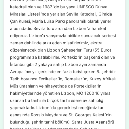
katedrali olan ve 1987 ‘de bu yana UNESCO Dünya
Mirasları Listesi ‘nde yer alan Sevilla Katedrali, Giralda
Çan Kulesi, Maria Luisa Parkı panoramik olarak yerler
arasındadır. Sevilla turu ardından Lizbon ‘a hareket
ediyoruz. Lizbon’a varışımızla birlikte sunulacak serbest
zaman dahilinde arzu eden misafirlerimiz, ekstra
düzenlenecek olan Lizbon Şaheserleri Turu (55 Euro)
programımıza katılabilirler. Portekiz ‘in başkenti olan ve
İstanbul gibi 2 yakaya sahip Lizbon aynı zamanda
Avrupa ‘nın yıl içerisinde en fazla turist çeken 6. şehridir.
Tarih boyunca Fenikeliler ‘in, Romalılar ‘ın, Kuzey Afrikalı
Müslümanların ve nihayetinde de Portekizliler ‘in
hakimiyetlerinde yönetilen Lizbon, MÖ 1200 ‘lü yılara
uzanan bu tarihi ile birçok tarihi esere ev sahipliği
yapmaktadır. Lizbon ‘da gerçekleştireceğimiz tur
esnasında Rossio Meydanı ve St. Georges Kalesi ‘nin
bulunduğu şehrin tarihi bölümü, Santa Justa Asansörü