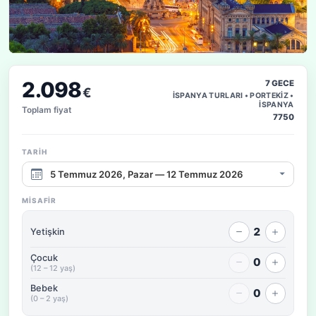
2.098
7 GECE
€
İSPANYA TURLARI • PORTEKİZ •
İSPANYA
Toplam fiyat
7750
TARIH
Çıkış tarihi aralığı
MISAFIR
2
Yetişkin
Çocuk
0
(12 – 12 yaş)
Bebek
0
(0 – 2 yaş)