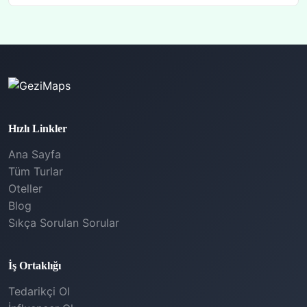
Hızlı Linkler
Ana Sayfa
Tüm Turlar
Oteller
Blog
Sıkça Sorulan Sorular
İş Ortaklığı
Tedarikçi Ol