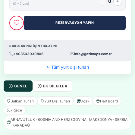
0
(0 – 2 yaş)
REZERVASYON YAPIN
SORULARINIZ İÇİN TIKLAYIN:
+908503030806
info@gezimaps.com.tr
← Tüm yurt dışı turları
GENEL
EK BILGILER
Balkan Turları
Yurt Dışı Turları
Uçak
Half Board
7 gece
ARNAVUTLUK · BOSNIA AND HERZEGOVINA · MAKEDONYA · SERBIA
· KARADAĞ