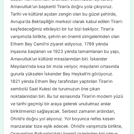
Arnavutluk'un başkenti Tiran’a doğru yola çıkıyoruz.
Tarihi ve kültürel açıdan zengin olan bu güzel şehirde,
Avrupa'da Bektaşiliğin merkezi olarak kabul edilen Tiran’ı
keşfedeceğimiz etkileyici bir tur bizi bekliyor. Tiran'a
varışımızla birlikte, şehrin en önemli simgelerinden olan
Ethem Bey Camii’ni ziyaret ediyoruz. 1789 yılında
inşasına başlanan ve 1923 yılında tamamlanan bu yapı,
Arnavutluk’un kültürel miraslarından biri. İskender
Meydanı'nda kısa bir mola veriyor, meydanın ortasında
gururla yükselen İskender Bey Heykeli'ni görüyoruz.
1821 yılında Ethem Bey tarafından yaptırılan Tiran’ın
sembolü Saat Kulesi de turumuzun öne çıkan
noktalarından biri. Bu tur esnasında Tiran’ın modern yüzü
ve tarihi geçmişi bir araya gelerek unutulmaz anılar
biriktirmenizi sağlayacak. Serbest zamanın ardından,
Ohrid'e doğru yol alıyoruz. Yol boyunca nefes kesen
manzaralar bize eşlik edecek. Ohrid’e varışımızla birlikte,
Osmanlı'nın Balkanlar'daki önemli üslerinden biri olmuş