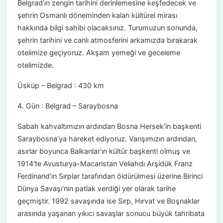
Belgrad’ın zengin tarihini derinlemesine keşfedecek ve
şehrin Osmanlı döneminden kalan kültürel mirası
hakkında bilgi sahibi olacaksınız. Turumuzun sonunda,
şehrin tarihini ve canlı atmosferini arkamızda bırakarak
otelimize geçiyoruz. Akşam yemeği ve geceleme
otelimizde.
Üsküp – Belgrad : 430 km
4. Gün : Belgrad – Saraybosna
Sabah kahvaltımızın ardından Bosna Hersek’in başkenti
Saraybosna’ya hareket ediyoruz. Varışımızın ardından,
asırlar boyunca Balkanlar'ın kültür başkenti olmuş ve
1914'te Avusturya-Macaristan Veliahdı Arşidük Franz
Ferdinand'ın Sırplar tarafından öldürülmesi üzerine Birinci
Dünya Savaşı'nın patlak verdiği yer olarak tarihe
geçmiştir. 1992 savaşında ise Sırp, Hırvat ve Boşnaklar
arasında yaşanan yıkıcı savaşlar sonucu büyük tahribata