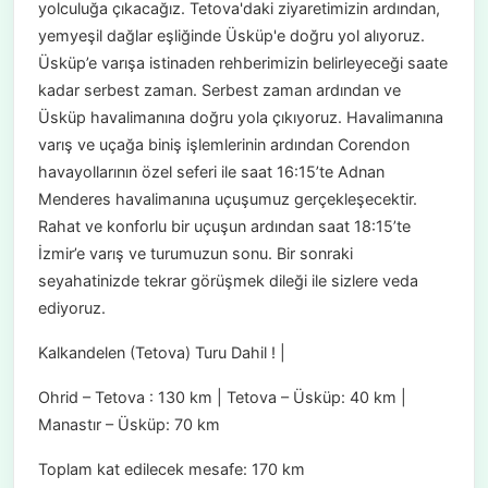
yolculuğa çıkacağız. Tetova'daki ziyaretimizin ardından,
yemyeşil dağlar eşliğinde Üsküp'e doğru yol alıyoruz.
Üsküp’e varışa istinaden rehberimizin belirleyeceği saate
kadar serbest zaman. Serbest zaman ardından ve
Üsküp havalimanına doğru yola çıkıyoruz. Havalimanına
varış ve uçağa biniş işlemlerinin ardından Corendon
havayollarının özel seferi ile saat 16:15’te Adnan
Menderes havalimanına uçuşumuz gerçekleşecektir.
Rahat ve konforlu bir uçuşun ardından saat 18:15’te
İzmir’e varış ve turumuzun sonu. Bir sonraki
seyahatinizde tekrar görüşmek dileği ile sizlere veda
ediyoruz.
Kalkandelen (Tetova) Turu Dahil ! |
Ohrid – Tetova : 130 km | Tetova – Üsküp: 40 km |
Manastır – Üsküp: 70 km
Toplam kat edilecek mesafe: 170 km