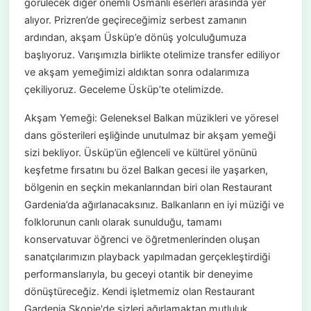
görülecek diğer önemli Osmanlı eserleri arasında yer
alıyor. Prizren’de geçireceğimiz serbest zamanın
ardından, akşam Üsküp’e dönüş yolculuğumuza
başlıyoruz. Varışımızla birlikte otelimize transfer ediliyor
ve akşam yemeğimizi aldıktan sonra odalarımıza
çekiliyoruz. Geceleme Üsküp’te otelimizde.
Akşam Yemeği: Geleneksel Balkan müzikleri ve yöresel
dans gösterileri eşliğinde unutulmaz bir akşam yemeği
sizi bekliyor. Üsküp’ün eğlenceli ve kültürel yönünü
keşfetme fırsatını bu özel Balkan gecesi ile yaşarken,
bölgenin en seçkin mekanlarından biri olan Restaurant
Gardenia’da ağırlanacaksınız. Balkanların en iyi müziği ve
folklorunun canlı olarak sunulduğu, tamamı
konservatuvar öğrenci ve öğretmenlerinden oluşan
sanatçılarımızın playback yapılmadan gerçekleştirdiği
performanslarıyla, bu geceyi otantik bir deneyime
dönüştüreceğiz. Kendi işletmemiz olan Restaurant
Gardenia Skopje'de sizleri ağırlamaktan mutluluk