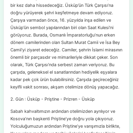
bir kez daha hissedeceğiz. Üsküp’ün Türk Çarşısı’na
doğru yürüyerek şehri keşfetmeye devam ediyoruz.
Çarşıya varmadan önce, 16. yüzyılda inşa edilen ve
Üsküp’ün sembol yapılarından biri olan Saat Kulesi'ni
görüyoruz. Burada, Osmanlı İmparatorluğu’nun erken
dönem camilerinden olan Sultan Murat Camii ve İsa Bey
Camii'yi ziyaret edeceğiz. Camiler, şehrin İslami mirasının
önemli bir parçasıdır ve mimarileriyle dikkat çeker. Son
olarak, Türk Çarşısı’nda serbest zaman veriyoruz. Bu
çarşıda, geleneksel el sanatlarından hediyelik eşyalara
kadar pek çok ürün bulabilirsiniz. Çarşıda geçireceğiniz
keyifli vakit sonrası, akşam otelimize dönüş yapacağız.
2. Gün : Üsküp - Priştine - Prizren - Üsküp
Sabah kahvaltımızın ardından otelimizden ayrılıyor ve
Kosova’nın başkenti Priştine’ye doğru yola çıkıyoruz.
Yolculuğumuzun ardından Priştine’ye varışımızla birlikte,