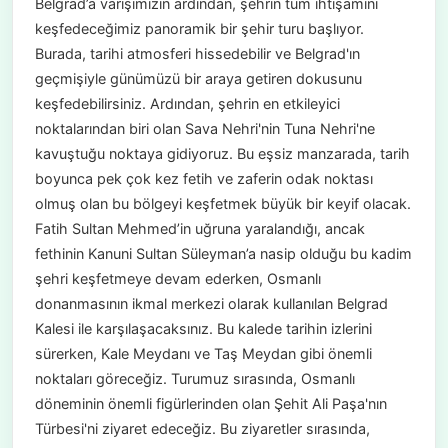
Belgrad’a varışımızın ardından, şehrin tüm ihtişamını
keşfedeceğimiz panoramik bir şehir turu başlıyor.
Burada, tarihi atmosferi hissedebilir ve Belgrad'ın
geçmişiyle günümüzü bir araya getiren dokusunu
keşfedebilirsiniz. Ardından, şehrin en etkileyici
noktalarından biri olan Sava Nehri'nin Tuna Nehri'ne
kavuştuğu noktaya gidiyoruz. Bu eşsiz manzarada, tarih
boyunca pek çok kez fetih ve zaferin odak noktası
olmuş olan bu bölgeyi keşfetmek büyük bir keyif olacak.
Fatih Sultan Mehmed’in uğruna yaralandığı, ancak
fethinin Kanuni Sultan Süleyman’a nasip olduğu bu kadim
şehri keşfetmeye devam ederken, Osmanlı
donanmasının ikmal merkezi olarak kullanılan Belgrad
Kalesi ile karşılaşacaksınız. Bu kalede tarihin izlerini
sürerken, Kale Meydanı ve Taş Meydan gibi önemli
noktaları göreceğiz. Turumuz sırasında, Osmanlı
döneminin önemli figürlerinden olan Şehit Ali Paşa'nın
Türbesi'ni ziyaret edeceğiz. Bu ziyaretler sırasında,