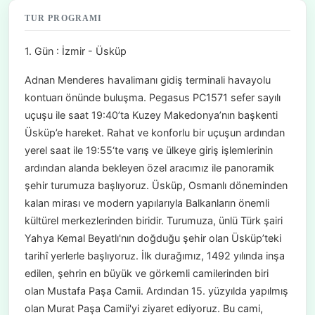
TUR PROGRAMI
1. Gün : İzmir - Üsküp
Adnan Menderes havalimanı gidiş terminali havayolu
kontuarı önünde buluşma. Pegasus PC1571 sefer sayılı
uçuşu ile saat 19:40’ta Kuzey Makedonya’nın başkenti
Üsküp’e hareket. Rahat ve konforlu bir uçuşun ardından
yerel saat ile 19:55‘te varış ve ülkeye giriş işlemlerinin
ardından alanda bekleyen özel aracımız ile panoramik
şehir turumuza başlıyoruz. Üsküp, Osmanlı döneminden
kalan mirası ve modern yapılarıyla Balkanların önemli
kültürel merkezlerinden biridir. Turumuza, ünlü Türk şairi
Yahya Kemal Beyatlı'nın doğduğu şehir olan Üsküp’teki
tarihî yerlerle başlıyoruz. İlk durağımız, 1492 yılında inşa
edilen, şehrin en büyük ve görkemli camilerinden biri
olan Mustafa Paşa Camii. Ardından 15. yüzyılda yapılmış
olan Murat Paşa Camii'yi ziyaret ediyoruz. Bu cami,