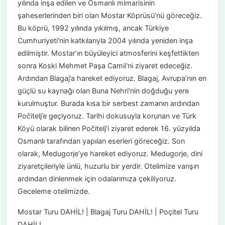
yılında inşa edilen ve Osmanlı mimarisinin
şaheserlerinden biri olan Mostar Köprüsü’nü göreceğiz.
Bu köprü, 1992 yılında yıkılmış, ancak Türkiye
Cumhuriyeti'nin katkılarıyla 2004 yılında yeniden inşa
edilmiştir. Mostar’ın büyüleyici atmosferini keşfettikten
sonra Koski Mehmet Paşa Camii'ni ziyaret edeceğiz.
Ardından Blagaj’a hareket ediyoruz. Blagaj, Avrupa’nın en
güçlü su kaynağı olan Buna Nehri'nin doğduğu yere
kurulmuştur. Burada kısa bir serbest zamanın ardından
Počitelj’e geçiyoruz. Tarihi dokusuyla korunan ve Türk
Köyü olarak bilinen Počitelj’i ziyaret ederek 16. yüzyılda
Osmanlı tarafından yapılan eserleri göreceğiz. Son
olarak, Medugorje’ye hareket ediyoruz. Medugorje, dini
ziyaretçileriyle ünlü, huzurlu bir yerdir. Otelimize varışın
ardından dinlenmek için odalarımıza çekiliyoruz.
Geceleme otelimizde.
Mostar Turu DAHİL! | Blagaj Turu DAHİL! | Poçitel Turu
DAHİL!