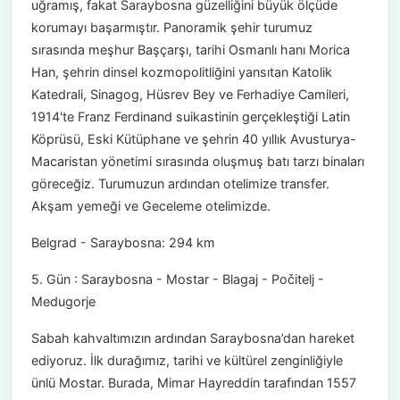
uğramış, fakat Saraybosna güzelliğini büyük ölçüde
korumayı başarmıştır. Panoramik şehir turumuz
sırasında meşhur Başçarşı, tarihi Osmanlı hanı Morica
Han, şehrin dinsel kozmopolitliğini yansıtan Katolik
Katedrali, Sinagog, Hüsrev Bey ve Ferhadiye Camileri,
1914'te Franz Ferdinand suikastinin gerçekleştiği Latin
Köprüsü, Eski Kütüphane ve şehrin 40 yıllık Avusturya-
Macaristan yönetimi sırasında oluşmuş batı tarzı binaları
göreceğiz. Turumuzun ardından otelimize transfer.
Akşam yemeği ve Geceleme otelimizde.
Belgrad - Saraybosna: 294 km
5. Gün : Saraybosna - Mostar - Blagaj - Počitelj -
Medugorje
Sabah kahvaltımızın ardından Saraybosna’dan hareket
ediyoruz. İlk durağımız, tarihi ve kültürel zenginliğiyle
ünlü Mostar. Burada, Mimar Hayreddin tarafından 1557