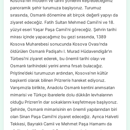
Kosova’nın modern ve tarihi yönlerini keşfedeceğimiz
panoramik şehir turumuza başlıyoruz. Turumuz
sırasında, Osmanlı dönemine ait birçok değerli yapıyı da
ziyaret edeceğiz. Fatih Sultan Mehmed Camii’ni ve 18.
yüzyıl eseri Yaşar Paşa Camii’ni göreceğiz. Şehrin tarihi
mirası içinde yapacağımız bu gezi sırasında, 1389
Kosova Muharebesi sonucunda Kosova Ovası'nda
öldürülen Osmanlı Padişahı I. Murad Hüdavendigâr'ın
Türbesi'ni ziyaret ederek, bu önemli tarihi olayı ve
Osmanlı tarihindeki yerini anma fırsatı bulacağız.
Priştine’deki turumuzun ardından, Kosova’nın kültür
başkenti olarak bilinen Prizren’e hareket ediyoruz.
Varışımızla birlikte, Anadolu Osmanlı kentini anımsatan
mimarisi ve Türkçe ibarelerle dolu dükkân levhalarının
olduğu Prizren’in dar sokaklarını keşfetmeye başlıyoruz.
Şehirde, Osmanlı mimarisinin en önemli yapılarından biri
olan Sinan Paşa Camii'ni ziyaret edeceğiz. Ayrıca Halveti
Tekkesi, Bayraklı Camii ve Mehmet Paşa Hamamı da