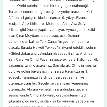
tarihi Ohrid şehrini tanıtan bir tur gerçekleştireceğiz.
Turumuz esnasında göreceğimiz yerler arasında: Kiril
Alfabesini geliştirdiklerine inanılan 9. yüzyıl Bizans
keşişleri Aziz Kirillos ve Metodios Anıtı, Aya Sofya
Kilisesi gibi önemli yapılar yer alıyor. Ayrıca şehrin kalbi
olan Çınar Meydanı'nda dolaşıp, eski Osmanlı
döneminden kalma Türk Çarşısı'nı gezme fırsatımız
olacak. Burada Halveti Tekkesi'ni ziyaret edebilir, şehrin
kültürel dokusunu yakından hissedebilirsiniz. Ardından
Yeni Çarşı ve Ohrid Pazarı'nı gezerek, yerel halkın günlük
yaşamına tanık olacaksınız. Son olarak, Ohrid'in meşhur
gölü ve gölün büyüleyici manzarası turumuza eşlik
edecek. Turumuzun ardından serbest zaman ve
otelimize transfer. Geceleme ve akşam yemeğimiz
otelimizde. Akşam yemeğimizin ardından, gecenin
sessizliğinde Ohrid'in büyüleyici atmosferinin tadını
çıkarabilir, gölün kıyısında kısa bir yürüyüş yapabilir ya