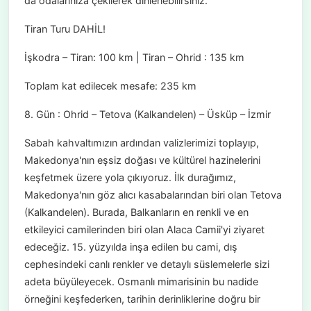
da odalarınıza çekilerek dinlenebilirsiniz.
Tiran Turu DAHİL!
İşkodra – Tiran: 100 km | Tiran – Ohrid : 135 km
Toplam kat edilecek mesafe: 235 km
8. Gün : Ohrid – Tetova (Kalkandelen) – Üsküp – İzmir
Sabah kahvaltımızın ardından valizlerimizi toplayıp,
Makedonya'nın eşsiz doğası ve kültürel hazinelerini
keşfetmek üzere yola çıkıyoruz. İlk durağımız,
Makedonya'nın göz alıcı kasabalarından biri olan Tetova
(Kalkandelen). Burada, Balkanların en renkli ve en
etkileyici camilerinden biri olan Alaca Camii'yi ziyaret
edeceğiz. 15. yüzyılda inşa edilen bu cami, dış
cephesindeki canlı renkler ve detaylı süslemelerle sizi
adeta büyüleyecek. Osmanlı mimarisinin bu nadide
örneğini keşfederken, tarihin derinliklerine doğru bir