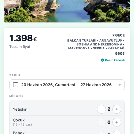
1.398
7 GECE
€
BALKAN TURLARI • ARNAVUTLUK •
BOSNIA AND HERZEGOVINA •
Toplam fiyat
MAKEDONYA • SERBIA • KARADAĞ
9605
Kesin kalkışlı
TARIH
Çıkış tarihi aralığı
MISAFIR
2
Yetişkin
Çocuk
0
(12 – 12 yaş)
Bebek