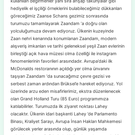
kullanılan değirmenler yanı sıra ahşap takunyalar gibi
hediyelik el işçiliği örneklerini bulabileceğimiz dükkanları
göreceğimiz Zaanse Schans gezimiz sonrasında
turumuzu tamamlayarak Zaandam ‘a doğru olan
yolculuğumuza devam ediyoruz. Ülkenin kuzeyinde
Zaan nehri kenarında konumlanan Zaandam, modern
alışveriş imkanları ve tarihi geleneksel yeşil Zaan evlerinin
birleştiği açık hava müzesi olma özelliği ile instagram
fenomenlerinin favorileri arasındadır. Avrupa’daki ilk
McDonalds restoranının açıldığı yer olma ünvanını
taşıyan Zaandam ‘da sunacağımız çevre gezisi ve
serbest zaman ardından Brüksel’e hareket ediyoruz. Yol
üzerinde arzu eden misafirlerimiz, ekstra düzenlenecek
olan Grand Holland Turu (85 Euro) programımıza
katılabilirler. Turumuzda ilk ziyaret noktası Lahey
olacaktır. Ülkenin idari başkenti Lahey ’de Parlamento
Binası, Kraliyet Sarayı, Avrupa İnsan Hakları Mahkemesi
görülecek yerler arasında olup, günlük yaşamda