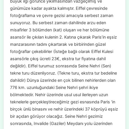
büyük ilgi görünce yıkılmasından vazgeçilmiş ve
günümüze kadar ayakta kalmıştır. Eiffel çevresinde
fotoğraflama ve çevre gezisi amacıyla serbest zaman
sunuyoruz. Bu serbest zaman dahilinde arzu eden
misafirler 3 bölümden (kat) oluşan ve her bölümüne
asansör ile çıkılan kulenin 2. Katına çıkarak Paris’in eşsiz
manzarasının tadını çıkartarak ve birbirinden güzel
fotoğraflar çekebilirler (İsteğe bağlı olarak Eiffel Kulesi
asansörle çıkış ücreti 23€, ekstra tur fiyatına dahil
değildir). Eiffel turumuz sonrasında Seine Nehri (Sen)
tekne turu düzenliyoruz. (Tekne turu, ekstra tur bedeline
dahildir) Dünya üzerinde en çok bilinen nehirlerden olan
776 km. uzunluğundaki Seine Nehri şehri ikiye
bölmektedir. Nehir üzerinde usul usul ilerleyen uzun
teknelerle gerçekleştireceğimiz gezi esnasında Paris ‘in
birçok ünlü binasını ve nehir üzerindeki 37 köprüyü eşsiz
bir açıdan görüyor olacağız. Seine Nehri gezimiz
sonrasında, Invalide (Gaziler) Meydanı yolu üzerinden