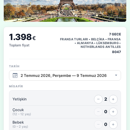
1.398
7 GECE
€
FRANSA TURLARI • BELÇİKA • FRANSA
• ALMANYA • LÜKSEMBURG •
Toplam fiyat
NETHERLANDS ANTILLES
8047
TARIH
Çıkış tarihi aralığı
MISAFIR
2
Yetişkin
Çocuk
0
(12 – 12 yaş)
Bebek
0
(0 – 2 yaş)