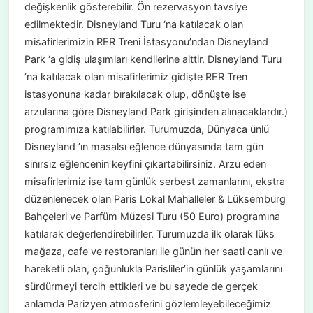
değişkenlik gösterebilir. Ön rezervasyon tavsiye
edilmektedir. Disneyland Turu ‘na katılacak olan
misafirlerimizin RER Treni İstasyonu’ndan Disneyland
Park ‘a gidiş ulaşımları kendilerine aittir. Disneyland Turu
‘na katılacak olan misafirlerimiz gidişte RER Tren
istasyonuna kadar bırakılacak olup, dönüşte ise
arzularına göre Disneyland Park girişinden alınacaklardır.)
programımıza katılabilirler. Turumuzda, Dünyaca ünlü
Disneyland ’ın masalsı eğlence dünyasında tam gün
sınırsız eğlencenin keyfini çıkartabilirsiniz. Arzu eden
misafirlerimiz ise tam günlük serbest zamanlarını, ekstra
düzenlenecek olan Paris Lokal Mahalleler & Lüksemburg
Bahçeleri ve Parfüm Müzesi Turu (50 Euro) programına
katılarak değerlendirebilirler. Turumuzda ilk olarak lüks
mağaza, cafe ve restoranları ile günün her saati canlı ve
hareketli olan, çoğunlukla Parisliler’in günlük yaşamlarını
sürdürmeyi tercih ettikleri ve bu sayede de gerçek
anlamda Parizyen atmosferini gözlemleyebileceğimiz