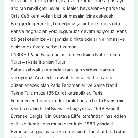
meydanında karşımıza çıkan ve tek katlı, adeta pastayı
andıran renkli çatılı evleri, kiliseler, heykeller ve parke taşlı
Orta Çağ kent yolları bizi bir masalın içine çekecek.
Brugge’de gerçekleştireceğimiz şehir turu sonrasında
Paris’e doğru olan yolculuğumuza devam ediyoruz. Paris
bölgesi otelimize varışımızla birlikte odaların alınması ve
dinlenmek üzere serbest zaman.
PARİS – (Paris Fenomenleri Turu ve Seine Nehri Tekne
Turu) – (Paris İkonları Turu)
Sabah kahvaltısı ardından tam gün serbest zaman
sunuyoruz. Arzu eden misafirlerimiz ekstra olarak
düzenlenecek olan Paris Fenomenleri ve Seine Nehri
Tekne Turu’muza (85 Euro) katılabilirler. Paris
Fenomenleri turumuza ilk olarak Paris‘in hatta Fransa‘nın
sembolü olan Eiffel Kulesi ile başlıyoruz. 1889 Paris III.
Evrensel Sergisi için Gustave Eiffel tarafından inşa edilen
çelik ve demir karışımı bu eser kule, 1889 yılındaki
Evrensel sergisi esnası ve sonrasında turistler tarafından