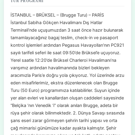
TUR PROGRAMI
İSTANBUL – BRÜKSEL – (Brugge Turu) – PARİS
İstanbul Sabiha Gökçen Havalimanı Dış Hatlar
Terminali’nde uçuşumuzdan 3 saat önce hazır bulunarak
tamamlayacağınız bagaj teslim, check-in ve pasaport
kontrol işlemleri ardından Pegasus Havayolları’nın PC921
sayılı tarifeli seferi ile saat 09:50’de Brüksel’e uçuyoruz.
Yerel saatle 12:20’de Brüksel Charleroi Havalimanı’na
varışımız ardından havalimanında bizleri bekleyen
aracımızla Paris’e doğru yola çıkıyoruz. Yol üzerinde arzu
eden misafirlerimiz, ekstra düzenlenecek olan Brugge
Turu (50 Euro) programımıza katılabilirler. Suyun içinde
yer alan evleri ve kanallardan oluşan caddeleri sayesinde
“Belçika ‘nın Venedik ‘i” olarak anılan Brugge, adeta bir
rüya şehir olarak bilinmektedir. 2. Dünya Savaşı sırasında
şans eseri zarar görmeyen şehrin tarihi yapısı ve orta
çağ mimarisi günümüze kadar ayakta kalmıştır. Şehir