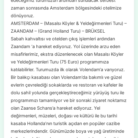
edeceğimiz turumuzun ardından sunulacak serbest
zaman sonrasında Amsterdam bölgesindeki otelimize
dönüyoruz.
AMSTERDAM – (Masalsı Köyler & Yeldeğirmenleri Turu) –
ZAANDAM – (Grand Holland Turu) – BRÜKSEL
Sabah kahvaltısı ve otelden çıkış işlemleri ardından
Zaandam ‘a hareket ediyoruz. Yol üzerinde arzu eden
misafirlerimiz, ekstra düzenlenecek olan Masalsı Köyler
ve Yeldeğirmenleri Turu (75 Euro) programımıza
katılabilirler. Turumuzda ilk olarak Volendam‘a varıyoruz.
Bir balıkçı kasabası olan Volendam’da bakımlı ve güzel
evlerin çevrelediği sokaklarda ve restoran ve kafeler ile
dolu sahil yolunda gerçekleştireceğimiz yürüyüş turu ile
programımızı tamamlıyor ve bir sonraki ziyaret noktamız
olan Zaanse Schans’a hareket ediyoruz. Yel
değirmenleri, müzeleri, doğası ve kültürü ile bu tarihi
kasaba Hollanda’nın turistik açıdan en popüler cazibe
merkezlerindendir. Günümüzde boya ve yağ üretiminde