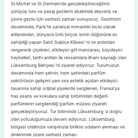
St.Michel ve St.Germain'de gerçekleştireceğimiz
yürüyüş turu ve pasaj gezilerin akabinde alışveriş ve
çevre gezisi için serbest zaman sunuyoruz. Gezimizin
devamında, Paris’te sanatsal mimarinin incisi olarak
adlandırılan, dünyaca ünlü birçok ismin düğününe ev
sahipliği yapan Saint Sulpice Kilisesi ‘ni ve ardından
rengarenk çiçekleri, etkileyici göl manzarası, büyüleyici
heykelleri, tarihi anıtları ile ressamlara ilham kaynağı olan
Lüksemburg Bahçesi ‘ni ziyaret ediyoruz. Turumuzun
devamında hem şehrin, hem şehirdeki parfüm
sektörünün gelişimi yanı sıra estetik açıdan etkileyici
tasarıma sahip orijinal şişelerde sergilenen, Fransa’ya
has esans ve kokulara sahip birbirinden değerli
parfümlerin sergilendiği parfüm müzesi ziyareti
gerçekleştiriyoruz. Tur bitiminde Lüksemburg ‘a doğru
olan yolculuğumuza devam ediyoruz. Lüksemburg
bölgesi otelimize varışımızla birlikte odaların alınması ve
dinlenmek üzere serbest zaman.