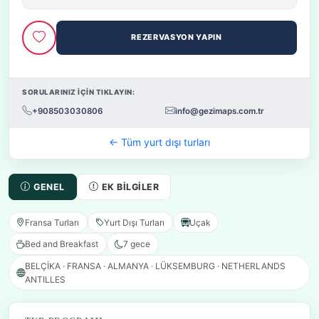
REZERVASYON YAPIN
SORULARINIZ İÇİN TIKLAYIN:
+908503030806
info@gezimaps.com.tr
← Tüm yurt dışı turları
GENEL
EK BILGILER
Fransa Turları
Yurt Dışı Turları
Uçak
Bed and Breakfast
7 gece
BELÇİKA · FRANSA · ALMANYA · LÜKSEMBURG · NETHERLANDS
ANTILLES