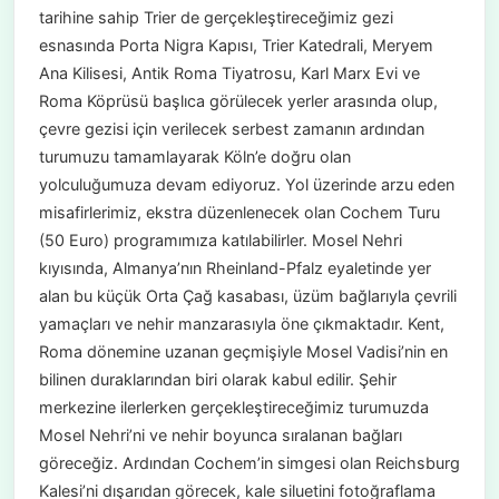
tarihine sahip Trier de gerçekleştireceğimiz gezi
esnasında Porta Nigra Kapısı, Trier Katedrali, Meryem
Ana Kilisesi, Antik Roma Tiyatrosu, Karl Marx Evi ve
Roma Köprüsü başlıca görülecek yerler arasında olup,
çevre gezisi için verilecek serbest zamanın ardından
turumuzu tamamlayarak Köln’e doğru olan
yolculuğumuza devam ediyoruz. Yol üzerinde arzu eden
misafirlerimiz, ekstra düzenlenecek olan Cochem Turu
(50 Euro) programımıza katılabilirler. Mosel Nehri
kıyısında, Almanya’nın Rheinland-Pfalz eyaletinde yer
alan bu küçük Orta Çağ kasabası, üzüm bağlarıyla çevrili
yamaçları ve nehir manzarasıyla öne çıkmaktadır. Kent,
Roma dönemine uzanan geçmişiyle Mosel Vadisi’nin en
bilinen duraklarından biri olarak kabul edilir. Şehir
merkezine ilerlerken gerçekleştireceğimiz turumuzda
Mosel Nehri’ni ve nehir boyunca sıralanan bağları
göreceğiz. Ardından Cochem’in simgesi olan Reichsburg
Kalesi’ni dışarıdan görecek, kale siluetini fotoğraflama