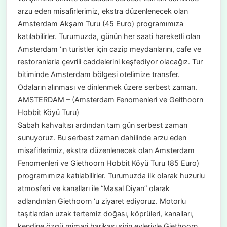
arzu eden misafirlerimiz, ekstra düzenlenecek olan
Amsterdam Akşam Turu (45 Euro) programımıza
katılabilirler. Turumuzda, günün her saati hareketli olan
Amsterdam ‘ın turistler için cazip meydanlarını, cafe ve
restoranlarla çevrili caddelerini keşfediyor olacağız. Tur
bitiminde Amsterdam bölgesi otelimize transfer.
Odaların alınması ve dinlenmek üzere serbest zaman.
AMSTERDAM – (Amsterdam Fenomenleri ve Geithoorn
Hobbit Köyü Turu)
Sabah kahvaltısı ardından tam gün serbest zaman
sunuyoruz. Bu serbest zaman dahilinde arzu eden
misafirlerimiz, ekstra düzenlenecek olan Amsterdam
Fenomenleri ve Giethoorn Hobbit Köyü Turu (85 Euro)
programımıza katılabilirler. Turumuzda ilk olarak huzurlu
atmosferi ve kanalları ile “Masal Diyarı” olarak
adlandırılan Giethoorn ‘u ziyaret ediyoruz. Motorlu
taşıtlardan uzak tertemiz doğası, köprüleri, kanalları,
kendine özgü mimari harikası şirin evleriyle Giethoorn,