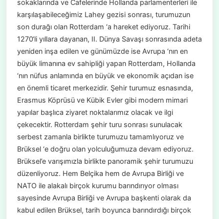
sokaklarında ve Cafelerinde Hollanda parlamenterleri ile
karşılaşabileceğimiz Lahey gezisi sonrası, turumuzun
son durağı olan Rotterdam ‘a hareket ediyoruz. Tarihi
1270‘li yıllara dayanan, II. Dünya Savaşı sonrasında adeta
yeniden inşa edilen ve günümüzde ise Avrupa ‘nın en
büyük limanına ev sahipliği yapan Rotterdam, Hollanda
‘nın nüfus anlamında en büyük ve ekonomik açıdan ise
en önemli ticaret merkezidir. Şehir turumuz esnasında,
Erasmus Köprüsü ve Kübik Evler gibi modern mimari
yapılar başlıca ziyaret noktalarımız olacak ve ilgi
çekecektir. Rotterdam şehir turu sonrası sunulacak
serbest zamanla birlikte turumuzu tamamlıyoruz ve
Brüksel ‘e doğru olan yolculuğumuza devam ediyoruz.
Brüksel’e varışımızla birlikte panoramik şehir turumuzu
düzenliyoruz. Hem Belçika hem de Avrupa Birliği ve
NATO ile alakalı birçok kurumu barındırıyor olması
sayesinde Avrupa Birliği ve Avrupa başkenti olarak da
kabul edilen Brüksel, tarih boyunca barındırdığı birçok