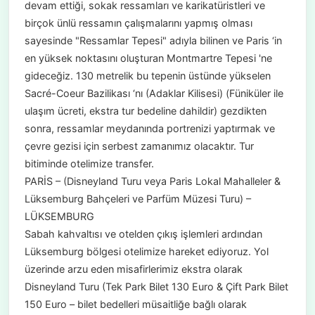
devam ettiği, sokak ressamları ve karikatüristleri ve
birçok ünlü ressamın çalışmalarını yapmış olması
sayesinde "Ressamlar Tepesi" adıyla bilinen ve Paris ‘in
en yüksek noktasını oluşturan Montmartre Tepesi 'ne
gideceğiz. 130 metrelik bu tepenin üstünde yükselen
Sacré-Coeur Bazilikası ‘nı (Adaklar Kilisesi) (Füniküler ile
ulaşım ücreti, ekstra tur bedeline dahildir) gezdikten
sonra, ressamlar meydanında portrenizi yaptırmak ve
çevre gezisi için serbest zamanımız olacaktır. Tur
bitiminde otelimize transfer.
PARİS – (Disneyland Turu veya Paris Lokal Mahalleler &
Lüksemburg Bahçeleri ve Parfüm Müzesi Turu) –
LÜKSEMBURG
Sabah kahvaltısı ve otelden çıkış işlemleri ardından
Lüksemburg bölgesi otelimize hareket ediyoruz. Yol
üzerinde arzu eden misafirlerimiz ekstra olarak
Disneyland Turu (Tek Park Bilet 130 Euro & Çift Park Bilet
150 Euro – bilet bedelleri müsaitliğe bağlı olarak