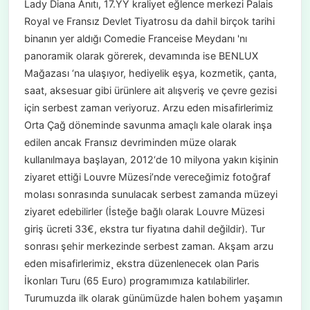
Lady Diana Anıtı, 17.YY kraliyet eğlence merkezi Palais
Royal ve Fransız Devlet Tiyatrosu da dahil birçok tarihi
binanın yer aldığı Comedie Franceise Meydanı 'nı
panoramik olarak görerek, devamında ise BENLUX
Mağazası ‘na ulaşıyor, hediyelik eşya, kozmetik, çanta,
saat, aksesuar gibi ürünlere ait alışveriş ve çevre gezisi
için serbest zaman veriyoruz. Arzu eden misafirlerimiz
Orta Çağ döneminde savunma amaçlı kale olarak inşa
edilen ancak Fransız devriminden müze olarak
kullanılmaya başlayan, 2012‘de 10 milyona yakın kişinin
ziyaret ettiği Louvre Müzesi’nde vereceğimiz fotoğraf
molası sonrasında sunulacak serbest zamanda müzeyi
ziyaret edebilirler (İsteğe bağlı olarak Louvre Müzesi
giriş ücreti 33€, ekstra tur fiyatına dahil değildir). Tur
sonrası şehir merkezinde serbest zaman. Akşam arzu
eden misafirlerimiz¸ ekstra düzenlenecek olan Paris
İkonları Turu (65 Euro) programımıza katılabilirler.
Turumuzda ilk olarak günümüzde halen bohem yaşamın