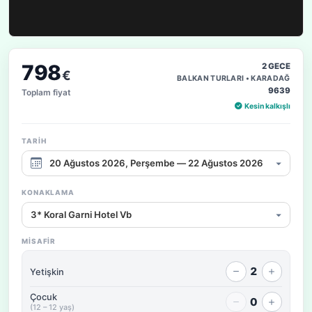
798
2 GECE
€
BALKAN TURLARI • KARADAĞ
9639
Toplam fiyat
Kesin kalkışlı
TARIH
Çıkış tarihi aralığı
KONAKLAMA
Konaklama / fiyat seçeneği
MISAFIR
2
Yetişkin
Çocuk
0
(12 – 12 yaş)