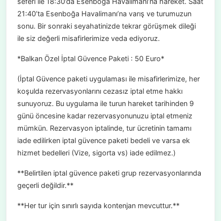
seferi ile 18:30’da Esenboğa Havalimanı’na hareket. Saat
21:40’ta Esenboğa Havalimanı’na varış ve turumuzun
sonu. Bir sonraki seyahatinizde tekrar görüşmek dileği
ile siz değerli misafirlerimize veda ediyoruz.
*Balkan Özel İptal Güvence Paketi : 50 Euro*
(İptal Güvence paketi uygulaması ile misafirlerimize, her
koşulda rezervasyonlarını cezasız iptal etme hakkı
sunuyoruz. Bu uygulama ile turun hareket tarihinden 9
günü öncesine kadar rezervasyonunuzu iptal etmeniz
mümkün. Rezervasyon iptalinde, tur ücretinin tamamı
iade edilirken iptal güvence paketi bedeli ve varsa ek
hizmet bedelleri (Vize, sigorta vs) iade edilmez.)
**Belirtilen iptal güvence paketi grup rezervasyonlarında
geçerli değildir.**
**Her tur için sınırlı sayıda kontenjan mevcuttur.**