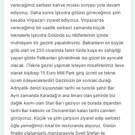
vereceğimiz serbest kahve molası sonrası yola devam
ediyoruz. Daha sonra İşkodra gölünü göreceğimiz şirin
kasaba Virpazar’ı ziyaret ediyoruz. Virpazar’da
vereceğimiz bir saatlik serbest zamanda küçük
teknelerle İşkodra Gölünde su nilüferlerinin içinde
muhteşem bir gezinti yapabilirsiniz. Balkanların en büyük
gölü olan ve 250 civarında farklı türde kuşa ev sahipliği
yapan gölde Pelikanları görebilmek ise güzel bir ayrıcalık
olacak. (Tekne gezisi yapmak isteyen misafirlerimiz ilave
olarak kişibaşı 15 Euro Milli Park giriş ücreti ve tekne
ücreti ödeyeceklerdir) Gezimizin bir sonraki durağı
Adriyatik denizi kıyısındaki tarihi ve turistik şehir Bar.
Aynı zamanda Karadağ’ın ana limanı olan şehirde biz
dağlık kısmı olan Stari Bar’ı geziyor ve burada dışarıdan
tarihi Bar kalesini ve Osmanlı’dan kalan tarihi camileri
görüyoruz. Küçük ve şirin çarşısını ziyaret edip serbest
öğle yemeğimizi lokal bir restoranda alıyoruz. Günün
finalini olağanüstü manzarasıyla Sveti Stefan ile