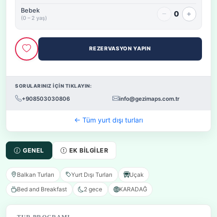
Bebek
0
(0 – 2 yaş)
REZERVASYON YAPIN
SORULARINIZ İÇİN TIKLAYIN:
+908503030806
info@gezimaps.com.tr
← Tüm yurt dışı turları
GENEL
EK BILGILER
Balkan Turları
Yurt Dışı Turları
Uçak
Bed and Breakfast
2 gece
KARADAĞ