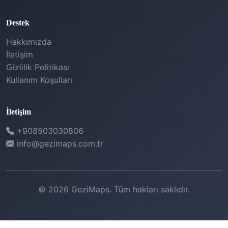
Destek
Hakkımızda
İletişim
Gizlilik Politikası
Kullanım Koşulları
İletişim
+908503030806
info@gezimaps.com.tr
© 2026 GeziMaps. Tüm hakları saklıdır.