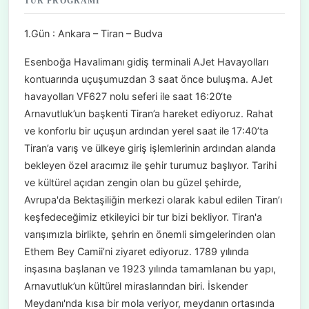
TUR PROGRAMI
1.Gün : Ankara – Tiran – Budva
Esenboğa Havalimanı gidiş terminali AJet Havayolları
kontuarında uçuşumuzdan 3 saat önce buluşma. AJet
havayolları VF627 nolu seferi ile saat 16:20‘te
Arnavutluk’un başkenti Tiran’a hareket ediyoruz. Rahat
ve konforlu bir uçuşun ardından yerel saat ile 17:40’ta
Tiran’a varış ve ülkeye giriş işlemlerinin ardından alanda
bekleyen özel aracımız ile şehir turumuz başlıyor. Tarihi
ve kültürel açıdan zengin olan bu güzel şehirde,
Avrupa'da Bektaşiliğin merkezi olarak kabul edilen Tiran’ı
keşfedeceğimiz etkileyici bir tur bizi bekliyor. Tiran'a
varışımızla birlikte, şehrin en önemli simgelerinden olan
Ethem Bey Camii’ni ziyaret ediyoruz. 1789 yılında
inşasına başlanan ve 1923 yılında tamamlanan bu yapı,
Arnavutluk’un kültürel miraslarından biri. İskender
Meydanı'nda kısa bir mola veriyor, meydanın ortasında