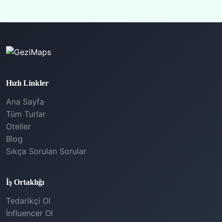
Hızlı Linkler
Ana Sayfa
Tüm Turlar
Oteller
Blog
Sıkça Sorulan Sorular
İş Ortaklığı
Tedarikçi Ol
İnfluencer Ol