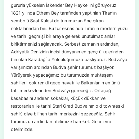
gururla yükselen İskender Bey Heykeli'ni görüyoruz.
1821 yılında Ethem Bey tarafından yaptırılan Tiran’ın
sembolü Saat Kulesi de turumuzun öne çıkan
noktalarından biri. Bu tur esnasında Tiran’ın modern yüzü
ve tarihi geçmişi bir araya gelerek unutulmaz anılar
biriktirmenizi sağlayacak. Serbest zamanın ardından,
Adriyatik Denizinin incisi dünyanın en genç ülkelerinden
biri olan Karadağ`a Yolculuğumuza başlıyoruz. Budva’ya
varışımızın ardından Budva şehir turumuz başlıyor.
Yürüyerek yapacağımız bu turumuzda muhteşem
sahilleri, çok renkli gece hayatı ile Balkanlar’ın en ünlü
tatil merkezlerinden Budva’yı göreceğiz. Ortaçağ
kasabasını andıran sokaklar, küçük dükkan ve
restoranları ile tarihi Stari Grad Budva'nın old town(eski
şehir) diye bilinen tarihi merkezini gezeceğiz. Şehir
turumuzun ardından otelimize hareket. Geceleme
otelimizde.