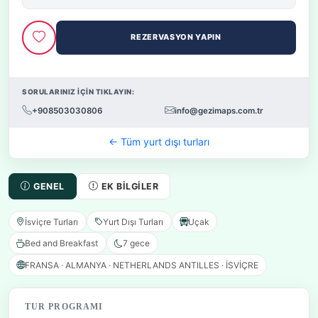
REZERVASYON YAPIN
SORULARINIZ İÇİN TIKLAYIN:
+908503030806
info@gezimaps.com.tr
← Tüm yurt dışı turları
GENEL
EK BILGILER
İsviçre Turları
Yurt Dışı Turları
Uçak
Bed and Breakfast
7 gece
FRANSA · ALMANYA · NETHERLANDS ANTILLES · İSVİÇRE
TUR PROGRAMI