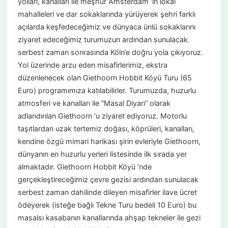
yolları, kanalları ile meşhur Amsterdam ‘ın lokal
mahalleleri ve dar sokaklarında yürüyerek şehri farklı
açılarda keşfedeceğimiz ve dünyaca ünlü sokaklarını
ziyaret edeceğimiz turumuzun ardından sunulacak
serbest zaman sonrasında Köln’e doğru yola çıkıyoruz.
Yol üzerinde arzu eden misafirlerimiz, ekstra
düzenlenecek olan Giethoorn Hobbit Köyü Turu (65
Euro) programımıza katılabilirler. Turumuzda, huzurlu
atmosferi ve kanalları ile “Masal Diyarı” olarak
adlandırılan Giethoorn ‘u ziyaret ediyoruz. Motorlu
taşıtlardan uzak tertemiz doğası, köprüleri, kanalları,
kendine özgü mimari harikası şirin evleriyle Giethoorn,
dünyanın en huzurlu yerleri listesinde ilk sırada yer
almaktadır. Giethoorn Hobbit Köyü ‘nde
gerçekleştireceğimiz çevre gezisi ardından sunulacak
serbest zaman dahilinde dileyen misafirler ilave ücret
ödeyerek (isteğe bağlı Tekne Turu bedeli 10 Euro) bu
masalsı kasabanın kanallarında ahşap tekneler ile gezi