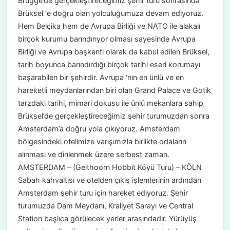
Brugge’de gerçekleştireceğimiz şehir turu sonrasında
Brüksel ‘e doğru olan yolculuğumuza devam ediyoruz.
Hem Belçika hem de Avrupa Birliği ve NATO ile alakalı
birçok kurumu barındırıyor olması sayesinde Avrupa
Birliği ve Avrupa başkenti olarak da kabul edilen Brüksel,
tarih boyunca barındırdığı birçok tarihi eseri korumayı
başarabilen bir şehirdir. Avrupa ‘nın en ünlü ve en
hareketli meydanlarından biri olan Grand Palace ve Gotik
tarzdaki tarihi, mimari dokusu ile ünlü mekanlara sahip
Brüksel’de gerçekleştireceğimiz şehir turumuzdan sonra
Amsterdam’a doğru yola çıkıyoruz. Amsterdam
bölgesindeki otelimize varışımızla birlikte odaların
alınması ve dinlenmek üzere serbest zaman.
AMSTERDAM – (Geithoorn Hobbit Köyü Turu) – KÖLN
Sabah kahvaltısı ve otelden çıkış işlemlerinin ardından
Amsterdam şehir turu için hareket ediyoruz. Şehir
turumuzda Dam Meydanı, Kraliyet Sarayı ve Central
Station başlıca görülecek yerler arasındadır. Yürüyüş