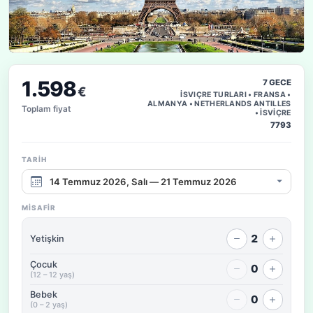
1.598
7 GECE
€
İSVIÇRE TURLARI • FRANSA •
ALMANYA • NETHERLANDS ANTILLES
Toplam fiyat
• İSVİÇRE
7793
TARIH
Çıkış tarihi aralığı
MISAFIR
2
Yetişkin
Çocuk
0
(12 – 12 yaş)
Bebek
0
(0 – 2 yaş)