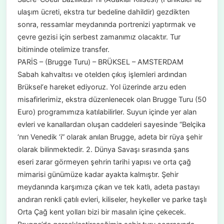
ulaşım ücreti, ekstra tur bedeline dahildir) gezdikten
sonra, ressamlar meydanında portrenizi yaptırmak ve
çevre gezisi için serbest zamanımız olacaktır. Tur
bitiminde otelimize transfer.
PARİS – (Brugge Turu) – BRÜKSEL – AMSTERDAM
Sabah kahvaltısı ve otelden çıkış işlemleri ardından
Brüksel‘e hareket ediyoruz. Yol üzerinde arzu eden
misafirlerimiz, ekstra düzenlenecek olan Brugge Turu (50
Euro) programımıza katılabilirler. Suyun içinde yer alan
evleri ve kanallardan oluşan caddeleri sayesinde “Belçika
‘nın Venedik ‘i” olarak anılan Brugge, adeta bir rüya şehir
olarak bilinmektedir. 2. Dünya Savaşı sırasında şans
eseri zarar görmeyen şehrin tarihi yapısı ve orta çağ
mimarisi günümüze kadar ayakta kalmıştır. Şehir
meydanında karşımıza çıkan ve tek katlı, adeta pastayı
andıran renkli çatılı evleri, kiliseler, heykeller ve parke taşlı
Orta Çağ kent yolları bizi bir masalın içine çekecek.