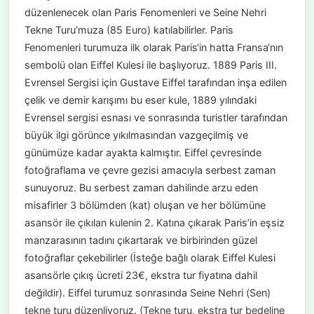
düzenlenecek olan Paris Fenomenleri ve Seine Nehri
Tekne Turu’muza (85 Euro) katılabilirler. Paris
Fenomenleri turumuza ilk olarak Paris‘in hatta Fransa‘nın
sembolü olan Eiffel Kulesi ile başlıyoruz. 1889 Paris III.
Evrensel Sergisi için Gustave Eiffel tarafından inşa edilen
çelik ve demir karışımı bu eser kule, 1889 yılındaki
Evrensel sergisi esnası ve sonrasında turistler tarafından
büyük ilgi görünce yıkılmasından vazgeçilmiş ve
günümüze kadar ayakta kalmıştır. Eiffel çevresinde
fotoğraflama ve çevre gezisi amacıyla serbest zaman
sunuyoruz. Bu serbest zaman dahilinde arzu eden
misafirler 3 bölümden (kat) oluşan ve her bölümüne
asansör ile çıkılan kulenin 2. Katına çıkarak Paris’in eşsiz
manzarasının tadını çıkartarak ve birbirinden güzel
fotoğraflar çekebilirler (İsteğe bağlı olarak Eiffel Kulesi
asansörle çıkış ücreti 23€, ekstra tur fiyatına dahil
değildir). Eiffel turumuz sonrasında Seine Nehri (Sen)
tekne turu düzenliyoruz. (Tekne turu, ekstra tur bedeline