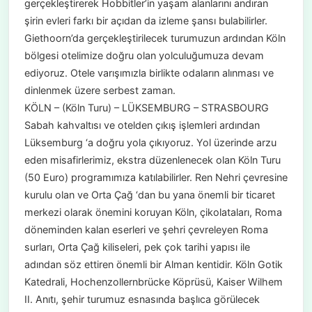
gerçekleştirerek Hobbitler’in yaşam alanlarını andıran
şirin evleri farkı bir açıdan da izleme şansı bulabilirler.
Giethoorn’da gerçekleştirilecek turumuzun ardından Köln
bölgesi otelimize doğru olan yolculuğumuza devam
ediyoruz. Otele varışımızla birlikte odaların alınması ve
dinlenmek üzere serbest zaman.
KÖLN – (Köln Turu) – LÜKSEMBURG – STRASBOURG
Sabah kahvaltısı ve otelden çıkış işlemleri ardından
Lüksemburg ‘a doğru yola çıkıyoruz. Yol üzerinde arzu
eden misafirlerimiz, ekstra düzenlenecek olan Köln Turu
(50 Euro) programımıza katılabilirler. Ren Nehri çevresine
kurulu olan ve Orta Çağ ‘dan bu yana önemli bir ticaret
merkezi olarak önemini koruyan Köln, çikolataları, Roma
döneminden kalan eserleri ve şehri çevreleyen Roma
surları, Orta Çağ kiliseleri, pek çok tarihi yapısı ile
adından söz ettiren önemli bir Alman kentidir. Köln Gotik
Katedrali, Hochenzollernbrücke Köprüsü, Kaiser Wilhem
II. Anıtı, şehir turumuz esnasında başlıca görülecek