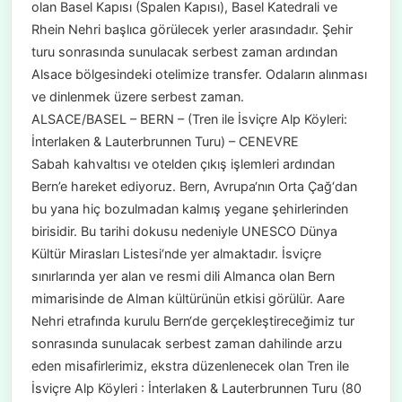
olan Basel Kapısı (Spalen Kapısı), Basel Katedrali ve
Rhein Nehri başlıca görülecek yerler arasındadır. Şehir
turu sonrasında sunulacak serbest zaman ardından
Alsace bölgesindeki otelimize transfer. Odaların alınması
ve dinlenmek üzere serbest zaman.
ALSACE/BASEL – BERN – (Tren ile İsviçre Alp Köyleri:
İnterlaken & Lauterbrunnen Turu) – CENEVRE
Sabah kahvaltısı ve otelden çıkış işlemleri ardından
Bern’e hareket ediyoruz. Bern, Avrupa‘nın Orta Çağ‘dan
bu yana hiç bozulmadan kalmış yegane şehirlerinden
birisidir. Bu tarihi dokusu nedeniyle UNESCO Dünya
Kültür Mirasları Listesi‘nde yer almaktadır. İsviçre
sınırlarında yer alan ve resmi dili Almanca olan Bern
mimarisinde de Alman kültürünün etkisi görülür. Aare
Nehri etrafında kurulu Bern‘de gerçekleştireceğimiz tur
sonrasında sunulacak serbest zaman dahilinde arzu
eden misafirlerimiz, ekstra düzenlenecek olan Tren ile
İsviçre Alp Köyleri : İnterlaken & Lauterbrunnen Turu (80