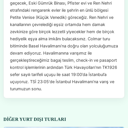
geçecek, Eski Gümrük Binası, Pfister evi ve Ren Nehri
etrafındaki rengarenk evler ile şehrin en ünlü bölgesi
Petite Venise (Küçük Venedik) göreceğiz. Ren Nehri ve
kanallarının çevrelediği eşsiz ortamda hem damak
zevkinize göre birçok lezzetli yiyecekler hem de birçok
hediyelik eşya alma imkânı bulacaksınız. Colmar turu
bitiminde Basel Havalimanı’na doğru olan yolculuğumuza
devam ediyoruz. Havalimanına varışımız ile
gerçekleştireceğimiz bagaj teslim, check-in ve pasaport
kontrol işlemlerinin ardından Türk Havayolları’nın TK1926
sefer sayılı tarifeli uçuşu ile saat 19:00’da İstanbul’a
uçuyoruz. TSİ 23:05'de İstanbul Havalimanı’na varış ve
turumuzun sonu.
DIĞER YURT DIŞI TURLARI