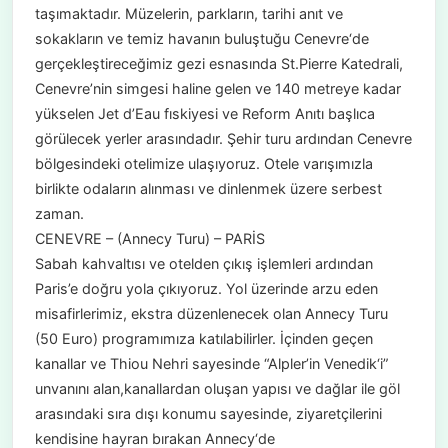
taşımaktadır. Müzelerin, parkların, tarihi anıt ve
sokakların ve temiz havanın buluştuğu Cenevre‘de
gerçekleştireceğimiz gezi esnasında St.Pierre Katedrali,
Cenevre’nin simgesi haline gelen ve 140 metreye kadar
yükselen Jet d’Eau fıskiyesi ve Reform Anıtı başlıca
görülecek yerler arasındadır. Şehir turu ardından Cenevre
bölgesindeki otelimize ulaşıyoruz. Otele varışımızla
birlikte odaların alınması ve dinlenmek üzere serbest
zaman.
CENEVRE – (Annecy Turu) – PARİS
Sabah kahvaltısı ve otelden çıkış işlemleri ardından
Paris’e doğru yola çıkıyoruz. Yol üzerinde arzu eden
misafirlerimiz, ekstra düzenlenecek olan Annecy Turu
(50 Euro) programımıza katılabilirler. İçinden geçen
kanallar ve Thiou Nehri sayesinde “Alpler’in Venedik‘i”
unvanını alan,kanallardan oluşan yapısı ve dağlar ile göl
arasındaki sıra dışı konumu sayesinde, ziyaretçilerini
kendisine hayran bırakan Annecy‘de