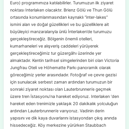
Euro) programımıza katılabilirler. Turumuzun ilk ziyaret
noktası Interlaken olacaktır. Brienz Gölü ve Thun Gölü
ortasında konumlanmasından kaynaklı “inter-lakes”
ismini alan ve doğal güzellikleri ve bu güzelliklere ait
büyüleyici manzaralarıyla ünlü İnterlaken’de turumuzu
gerçekleştireceğiz. Bölgenin önemli otelleri,
kumarhaneleri ve alışveriş caddeleri yürüyerek
gerçekleştireceğimiz tur güzergâhı üzerinde yer
almaktadır. Kentin tarihsel simgelerinden biri olan Victoria
Jungfrau Oteli ve Höhematte Parkı panoramik olarak
göreceğimiz yerler arasındadır. Fotoğraf ve çevre gezisi
için sunulacak serbest zaman ardından turumuzun bir
sonraki ziyaret noktası olan Lauterbrunnen’e geçmek
üzere tren İstasyonu’na hareket ediyoruz. Interlaken ‘den
hareket eden trenimizle yaklaşık 20 dakikalık yolculuğun
ardından Lauterbrunnen’e varıyoruz. Vadinin derin
yapısını ve dik kaya duvarlarını istasyondan çıkış anında
hissedeceğiz. Köy merkezine yürürken Staubbach