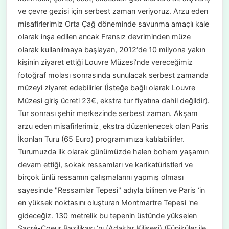
ve çevre gezisi için serbest zaman veriyoruz. Arzu eden
misafirlerimiz Orta Çağ döneminde savunma amaçlı kale
olarak inşa edilen ancak Fransız devriminden müze
olarak kullanılmaya başlayan, 2012‘de 10 milyona yakın
kişinin ziyaret ettiği Louvre Müzesi’nde vereceğimiz
fotoğraf molası sonrasında sunulacak serbest zamanda
müzeyi ziyaret edebilirler (İsteğe bağlı olarak Louvre
Müzesi giriş ücreti 23€, ekstra tur fiyatına dahil değildir).
Tur sonrası şehir merkezinde serbest zaman. Akşam
arzu eden misafirlerimiz¸ ekstra düzenlenecek olan Paris
İkonları Turu (65 Euro) programımıza katılabilirler.
Turumuzda ilk olarak günümüzde halen bohem yaşamın
devam ettiği, sokak ressamları ve karikatüristleri ve
birçok ünlü ressamın çalışmalarını yapmış olması
sayesinde "Ressamlar Tepesi" adıyla bilinen ve Paris ‘in
en yüksek noktasını oluşturan Montmartre Tepesi 'ne
gideceğiz. 130 metrelik bu tepenin üstünde yükselen
Sacré-Coeur Bazilikası ‘nı (Adaklar Kilisesi) (Füniküler ile