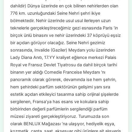
dahildir) Dünya üzerinde en çok bilinen nehirlerden olan
776 km. uzunluğundaki Seine Nehri şehri ikiye
bölmektedir. Nehir üzerinde usul usul ilerleyen uzun
teknelerle gerçekleştireceğimiz gezi esnasında Paris ‘in
birçok ünlü binasını ve nehir üzerindeki 37 köprüyü eşsiz
bir açıdan görüyor olacağız. Seine Nehri gezimiz
sonrasında, Invalide (Gaziler) Meydanı yolu üzerinden
Lady Diana Anıtı, 17.YY kraliyet eğlence merkezi Palais
Royal ve Fransız Devlet Tiyatrosu da dahil birçok tarihi
binanın yer aldığı Comedie Franceise Meydanı 'nı
panoramik olarak görerek, devamında ise hem şehrin,
hem şehirdeki parfüm sektörünün gelişimi yanı sıra
estetik açıdan etkileyici tasarıma sahip orijinal şişelerde
sergilenen, Fransa’ya has esans ve kokulara sahip
birbirinden değerli parfümlerin sergilendiği parfüm
müzesi ziyareti gerçekleştiriyoruz. Turumuzda son
olarak BENLUX Mağazası ‘na ulaşıyor, hediyelik eşya,
kozmetik, çanta, saat, aksesuar gibi ürünlere ait alışveriş