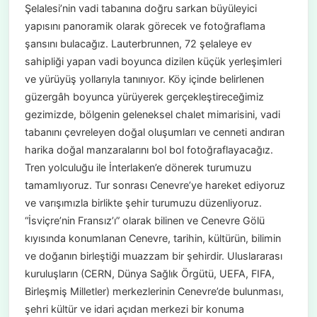
Şelalesi’nin vadi tabanına doğru sarkan büyüleyici
yapısını panoramik olarak görecek ve fotoğraflama
şansını bulacağız. Lauterbrunnen, 72 şelaleye ev
sahipliği yapan vadi boyunca dizilen küçük yerleşimleri
ve yürüyüş yollarıyla tanınıyor. Köy içinde belirlenen
güzergâh boyunca yürüyerek gerçekleştireceğimiz
gezimizde, bölgenin geleneksel chalet mimarisini, vadi
tabanını çevreleyen doğal oluşumları ve cenneti andıran
harika doğal manzaralarını bol bol fotoğraflayacağız.
Tren yolculuğu ile İnterlaken’e dönerek turumuzu
tamamlıyoruz. Tur sonrası Cenevre’ye hareket ediyoruz
ve varışımızla birlikte şehir turumuzu düzenliyoruz.
“İsviçre’nin Fransız’ı” olarak bilinen ve Cenevre Gölü
kıyısında konumlanan Cenevre, tarihin, kültürün, bilimin
ve doğanın birleştiği muazzam bir şehirdir. Uluslararası
kuruluşların (CERN, Dünya Sağlık Örgütü, UEFA, FIFA,
Birleşmiş Milletler) merkezlerinin Cenevre’de bulunması,
şehri kültür ve idari açıdan merkezi bir konuma