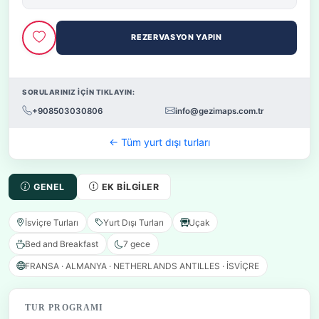
REZERVASYON YAPIN
SORULARINIZ İÇİN TIKLAYIN:
+908503030806
info@gezimaps.com.tr
← Tüm yurt dışı turları
GENEL
EK BILGILER
İsviçre Turları
Yurt Dışı Turları
Uçak
Bed and Breakfast
7 gece
FRANSA · ALMANYA · NETHERLANDS ANTILLES · İSVİÇRE
TUR PROGRAMI