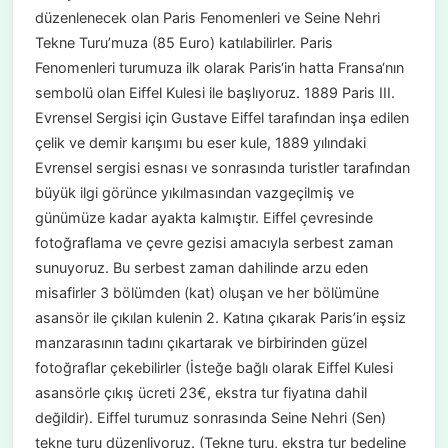
düzenlenecek olan Paris Fenomenleri ve Seine Nehri
Tekne Turu’muza (85 Euro) katılabilirler. Paris
Fenomenleri turumuza ilk olarak Paris‘in hatta Fransa‘nın
sembolü olan Eiffel Kulesi ile başlıyoruz. 1889 Paris III.
Evrensel Sergisi için Gustave Eiffel tarafından inşa edilen
çelik ve demir karışımı bu eser kule, 1889 yılındaki
Evrensel sergisi esnası ve sonrasında turistler tarafından
büyük ilgi görünce yıkılmasından vazgeçilmiş ve
günümüze kadar ayakta kalmıştır. Eiffel çevresinde
fotoğraflama ve çevre gezisi amacıyla serbest zaman
sunuyoruz. Bu serbest zaman dahilinde arzu eden
misafirler 3 bölümden (kat) oluşan ve her bölümüne
asansör ile çıkılan kulenin 2. Katına çıkarak Paris’in eşsiz
manzarasının tadını çıkartarak ve birbirinden güzel
fotoğraflar çekebilirler (İsteğe bağlı olarak Eiffel Kulesi
asansörle çıkış ücreti 23€, ekstra tur fiyatına dahil
değildir). Eiffel turumuz sonrasında Seine Nehri (Sen)
tekne turu düzenliyoruz. (Tekne turu, ekstra tur bedeline