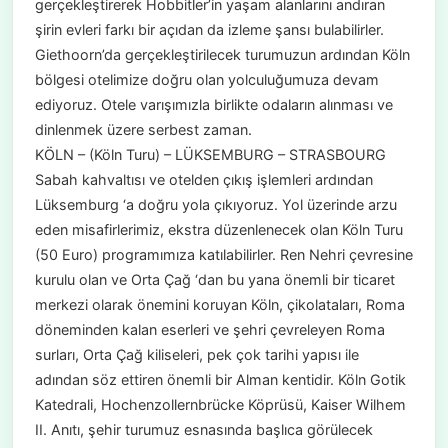
gerçekleştirerek Hobbitler’in yaşam alanlarını andıran
şirin evleri farkı bir açıdan da izleme şansı bulabilirler.
Giethoorn’da gerçekleştirilecek turumuzun ardından Köln
bölgesi otelimize doğru olan yolculuğumuza devam
ediyoruz. Otele varışımızla birlikte odaların alınması ve
dinlenmek üzere serbest zaman.
KÖLN – (Köln Turu) – LÜKSEMBURG – STRASBOURG
Sabah kahvaltısı ve otelden çıkış işlemleri ardından
Lüksemburg ‘a doğru yola çıkıyoruz. Yol üzerinde arzu
eden misafirlerimiz, ekstra düzenlenecek olan Köln Turu
(50 Euro) programımıza katılabilirler. Ren Nehri çevresine
kurulu olan ve Orta Çağ ‘dan bu yana önemli bir ticaret
merkezi olarak önemini koruyan Köln, çikolataları, Roma
döneminden kalan eserleri ve şehri çevreleyen Roma
surları, Orta Çağ kiliseleri, pek çok tarihi yapısı ile
adından söz ettiren önemli bir Alman kentidir. Köln Gotik
Katedrali, Hochenzollernbrücke Köprüsü, Kaiser Wilhem
II. Anıtı, şehir turumuz esnasında başlıca görülecek