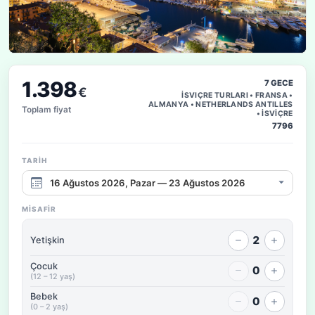
1.398
7 GECE
€
İSVIÇRE TURLARI • FRANSA •
ALMANYA • NETHERLANDS ANTILLES
Toplam fiyat
• İSVİÇRE
7796
TARIH
Çıkış tarihi aralığı
MISAFIR
2
Yetişkin
Çocuk
0
(12 – 12 yaş)
Bebek
0
(0 – 2 yaş)