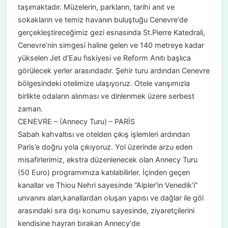
taşımaktadır. Müzelerin, parkların, tarihi anıt ve
sokakların ve temiz havanın buluştuğu Cenevre‘de
gerçekleştireceğimiz gezi esnasında St.Pierre Katedrali,
Cenevre’nin simgesi haline gelen ve 140 metreye kadar
yükselen Jet d’Eau fıskiyesi ve Reform Anıtı başlıca
görülecek yerler arasındadır. Şehir turu ardından Cenevre
bölgesindeki otelimize ulaşıyoruz. Otele varışımızla
birlikte odaların alınması ve dinlenmek üzere serbest
zaman.
CENEVRE – (Annecy Turu) – PARİS
Sabah kahvaltısı ve otelden çıkış işlemleri ardından
Paris’e doğru yola çıkıyoruz. Yol üzerinde arzu eden
misafirlerimiz, ekstra düzenlenecek olan Annecy Turu
(50 Euro) programımıza katılabilirler. İçinden geçen
kanallar ve Thiou Nehri sayesinde “Alpler’in Venedik‘i”
unvanını alan,kanallardan oluşan yapısı ve dağlar ile göl
arasındaki sıra dışı konumu sayesinde, ziyaretçilerini
kendisine hayran bırakan Annecy‘de