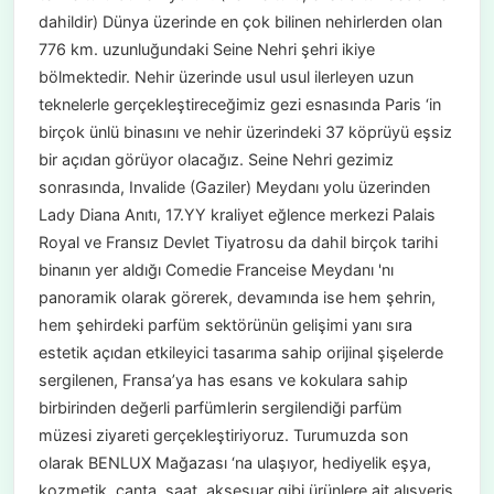
dahildir) Dünya üzerinde en çok bilinen nehirlerden olan
776 km. uzunluğundaki Seine Nehri şehri ikiye
bölmektedir. Nehir üzerinde usul usul ilerleyen uzun
teknelerle gerçekleştireceğimiz gezi esnasında Paris ‘in
birçok ünlü binasını ve nehir üzerindeki 37 köprüyü eşsiz
bir açıdan görüyor olacağız. Seine Nehri gezimiz
sonrasında, Invalide (Gaziler) Meydanı yolu üzerinden
Lady Diana Anıtı, 17.YY kraliyet eğlence merkezi Palais
Royal ve Fransız Devlet Tiyatrosu da dahil birçok tarihi
binanın yer aldığı Comedie Franceise Meydanı 'nı
panoramik olarak görerek, devamında ise hem şehrin,
hem şehirdeki parfüm sektörünün gelişimi yanı sıra
estetik açıdan etkileyici tasarıma sahip orijinal şişelerde
sergilenen, Fransa’ya has esans ve kokulara sahip
birbirinden değerli parfümlerin sergilendiği parfüm
müzesi ziyareti gerçekleştiriyoruz. Turumuzda son
olarak BENLUX Mağazası ‘na ulaşıyor, hediyelik eşya,
kozmetik, çanta, saat, aksesuar gibi ürünlere ait alışveriş