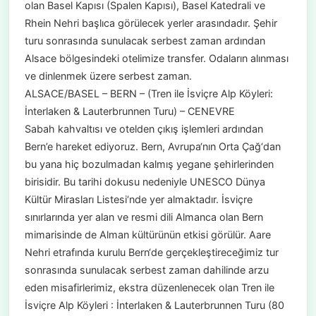
olan Basel Kapısı (Spalen Kapısı), Basel Katedrali ve
Rhein Nehri başlıca görülecek yerler arasındadır. Şehir
turu sonrasında sunulacak serbest zaman ardından
Alsace bölgesindeki otelimize transfer. Odaların alınması
ve dinlenmek üzere serbest zaman.
ALSACE/BASEL – BERN – (Tren ile İsviçre Alp Köyleri:
İnterlaken & Lauterbrunnen Turu) – CENEVRE
Sabah kahvaltısı ve otelden çıkış işlemleri ardından
Bern’e hareket ediyoruz. Bern, Avrupa‘nın Orta Çağ‘dan
bu yana hiç bozulmadan kalmış yegane şehirlerinden
birisidir. Bu tarihi dokusu nedeniyle UNESCO Dünya
Kültür Mirasları Listesi‘nde yer almaktadır. İsviçre
sınırlarında yer alan ve resmi dili Almanca olan Bern
mimarisinde de Alman kültürünün etkisi görülür. Aare
Nehri etrafında kurulu Bern‘de gerçekleştireceğimiz tur
sonrasında sunulacak serbest zaman dahilinde arzu
eden misafirlerimiz, ekstra düzenlenecek olan Tren ile
İsviçre Alp Köyleri : İnterlaken & Lauterbrunnen Turu (80