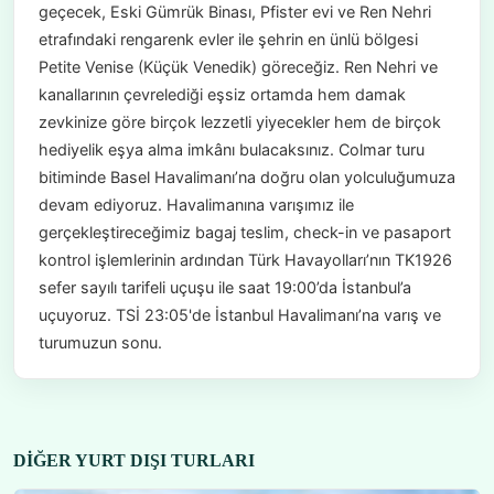
geçecek, Eski Gümrük Binası, Pfister evi ve Ren Nehri
etrafındaki rengarenk evler ile şehrin en ünlü bölgesi
Petite Venise (Küçük Venedik) göreceğiz. Ren Nehri ve
kanallarının çevrelediği eşsiz ortamda hem damak
zevkinize göre birçok lezzetli yiyecekler hem de birçok
hediyelik eşya alma imkânı bulacaksınız. Colmar turu
bitiminde Basel Havalimanı’na doğru olan yolculuğumuza
devam ediyoruz. Havalimanına varışımız ile
gerçekleştireceğimiz bagaj teslim, check-in ve pasaport
kontrol işlemlerinin ardından Türk Havayolları’nın TK1926
sefer sayılı tarifeli uçuşu ile saat 19:00’da İstanbul’a
uçuyoruz. TSİ 23:05'de İstanbul Havalimanı’na varış ve
turumuzun sonu.
DIĞER YURT DIŞI TURLARI