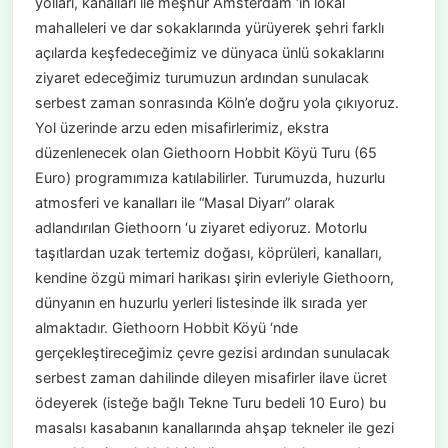
yolları, kanalları ile meşhur Amsterdam ‘ın lokal
mahalleleri ve dar sokaklarında yürüyerek şehri farklı
açılarda keşfedeceğimiz ve dünyaca ünlü sokaklarını
ziyaret edeceğimiz turumuzun ardından sunulacak
serbest zaman sonrasında Köln’e doğru yola çıkıyoruz.
Yol üzerinde arzu eden misafirlerimiz, ekstra
düzenlenecek olan Giethoorn Hobbit Köyü Turu (65
Euro) programımıza katılabilirler. Turumuzda, huzurlu
atmosferi ve kanalları ile “Masal Diyarı” olarak
adlandırılan Giethoorn ‘u ziyaret ediyoruz. Motorlu
taşıtlardan uzak tertemiz doğası, köprüleri, kanalları,
kendine özgü mimari harikası şirin evleriyle Giethoorn,
dünyanın en huzurlu yerleri listesinde ilk sırada yer
almaktadır. Giethoorn Hobbit Köyü ‘nde
gerçekleştireceğimiz çevre gezisi ardından sunulacak
serbest zaman dahilinde dileyen misafirler ilave ücret
ödeyerek (isteğe bağlı Tekne Turu bedeli 10 Euro) bu
masalsı kasabanın kanallarında ahşap tekneler ile gezi