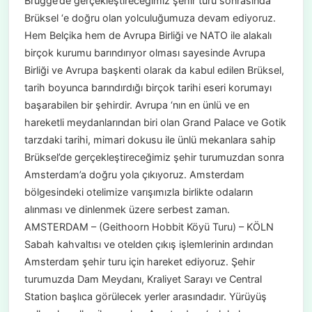
Brugge’de gerçekleştireceğimiz şehir turu sonrasında
Brüksel ‘e doğru olan yolculuğumuza devam ediyoruz.
Hem Belçika hem de Avrupa Birliği ve NATO ile alakalı
birçok kurumu barındırıyor olması sayesinde Avrupa
Birliği ve Avrupa başkenti olarak da kabul edilen Brüksel,
tarih boyunca barındırdığı birçok tarihi eseri korumayı
başarabilen bir şehirdir. Avrupa ‘nın en ünlü ve en
hareketli meydanlarından biri olan Grand Palace ve Gotik
tarzdaki tarihi, mimari dokusu ile ünlü mekanlara sahip
Brüksel’de gerçekleştireceğimiz şehir turumuzdan sonra
Amsterdam’a doğru yola çıkıyoruz. Amsterdam
bölgesindeki otelimize varışımızla birlikte odaların
alınması ve dinlenmek üzere serbest zaman.
AMSTERDAM – (Geithoorn Hobbit Köyü Turu) – KÖLN
Sabah kahvaltısı ve otelden çıkış işlemlerinin ardından
Amsterdam şehir turu için hareket ediyoruz. Şehir
turumuzda Dam Meydanı, Kraliyet Sarayı ve Central
Station başlıca görülecek yerler arasındadır. Yürüyüş