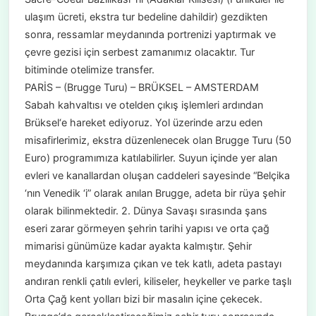
ulaşım ücreti, ekstra tur bedeline dahildir) gezdikten
sonra, ressamlar meydanında portrenizi yaptırmak ve
çevre gezisi için serbest zamanımız olacaktır. Tur
bitiminde otelimize transfer.
PARİS – (Brugge Turu) – BRÜKSEL – AMSTERDAM
Sabah kahvaltısı ve otelden çıkış işlemleri ardından
Brüksel‘e hareket ediyoruz. Yol üzerinde arzu eden
misafirlerimiz, ekstra düzenlenecek olan Brugge Turu (50
Euro) programımıza katılabilirler. Suyun içinde yer alan
evleri ve kanallardan oluşan caddeleri sayesinde “Belçika
‘nın Venedik ‘i” olarak anılan Brugge, adeta bir rüya şehir
olarak bilinmektedir. 2. Dünya Savaşı sırasında şans
eseri zarar görmeyen şehrin tarihi yapısı ve orta çağ
mimarisi günümüze kadar ayakta kalmıştır. Şehir
meydanında karşımıza çıkan ve tek katlı, adeta pastayı
andıran renkli çatılı evleri, kiliseler, heykeller ve parke taşlı
Orta Çağ kent yolları bizi bir masalın içine çekecek.