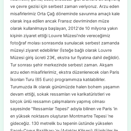
ve çevre gezisi için serbest zaman veriyoruz. Arzu eden
misafirlerimiz Orta Çağ döneminde savunma amaçlı kale
olarak inşa edilen ancak Fransız devriminden müze
olarak kullanılmaya başlayan, 2012‘de 10 milyona yakın
kişinin ziyaret ettiği Louvre Müzesi’nde vereceğimiz
fotoğraf molası sonrasında sunulacak serbest zamanda
müzeyi ziyaret edebilirler (İsteğe bağlı olarak Louvre
Müzesi giriş ücreti 23€, ekstra tur fiyatına dahil değildir).
Tur sonrası şehir merkezinde serbest zaman. Akşam
arzu eden misafirlerimiz¸ ekstra düzenlenecek olan Paris
İkonları Turu (65 Euro) programımıza katılabilirler.
Turumuzda ilk olarak günümüzde halen bohem yaşamın
devam ettiği, sokak ressamları ve karikatüristleri ve
birçok ünlü ressamın çalışmalarını yapmış olması
sayesinde "Ressamlar Tepesi" adıyla bilinen ve Paris ‘in
en yüksek noktasını oluşturan Montmartre Tepesi 'ne
gideceğiz. 130 metrelik bu tepenin üstünde yükselen
Sacré-Coeur Bazilikası ‘nı (Adaklar Kilisesi) (Füniküler ile