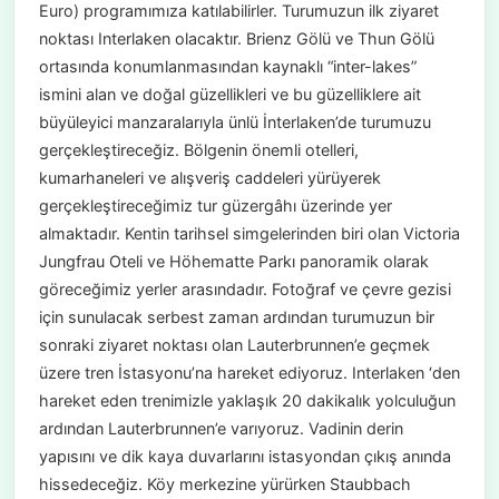
Euro) programımıza katılabilirler. Turumuzun ilk ziyaret
noktası Interlaken olacaktır. Brienz Gölü ve Thun Gölü
ortasında konumlanmasından kaynaklı “inter-lakes”
ismini alan ve doğal güzellikleri ve bu güzelliklere ait
büyüleyici manzaralarıyla ünlü İnterlaken’de turumuzu
gerçekleştireceğiz. Bölgenin önemli otelleri,
kumarhaneleri ve alışveriş caddeleri yürüyerek
gerçekleştireceğimiz tur güzergâhı üzerinde yer
almaktadır. Kentin tarihsel simgelerinden biri olan Victoria
Jungfrau Oteli ve Höhematte Parkı panoramik olarak
göreceğimiz yerler arasındadır. Fotoğraf ve çevre gezisi
için sunulacak serbest zaman ardından turumuzun bir
sonraki ziyaret noktası olan Lauterbrunnen’e geçmek
üzere tren İstasyonu’na hareket ediyoruz. Interlaken ‘den
hareket eden trenimizle yaklaşık 20 dakikalık yolculuğun
ardından Lauterbrunnen’e varıyoruz. Vadinin derin
yapısını ve dik kaya duvarlarını istasyondan çıkış anında
hissedeceğiz. Köy merkezine yürürken Staubbach