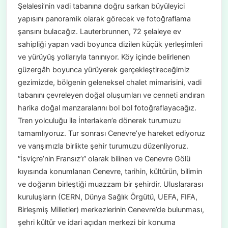
Şelalesi’nin vadi tabanına doğru sarkan büyüleyici
yapısını panoramik olarak görecek ve fotoğraflama
şansını bulacağız. Lauterbrunnen, 72 şelaleye ev
sahipliği yapan vadi boyunca dizilen küçük yerleşimleri
ve yürüyüş yollarıyla tanınıyor. Köy içinde belirlenen
güzergâh boyunca yürüyerek gerçekleştireceğimiz
gezimizde, bölgenin geleneksel chalet mimarisini, vadi
tabanını çevreleyen doğal oluşumları ve cenneti andıran
harika doğal manzaralarını bol bol fotoğraflayacağız.
Tren yolculuğu ile İnterlaken’e dönerek turumuzu
tamamlıyoruz. Tur sonrası Cenevre’ye hareket ediyoruz
ve varışımızla birlikte şehir turumuzu düzenliyoruz.
“İsviçre’nin Fransız’ı” olarak bilinen ve Cenevre Gölü
kıyısında konumlanan Cenevre, tarihin, kültürün, bilimin
ve doğanın birleştiği muazzam bir şehirdir. Uluslararası
kuruluşların (CERN, Dünya Sağlık Örgütü, UEFA, FIFA,
Birleşmiş Milletler) merkezlerinin Cenevre’de bulunması,
şehri kültür ve idari açıdan merkezi bir konuma