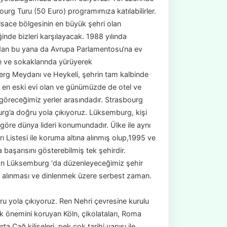
ourg Turu (50 Euro) programımıza katılabilirler.
lsace bölgesinin en büyük şehri olan
inde bizleri karşılayacak. 1988 yılında
ndan bu yana da Avrupa Parlamentosu‘na ev
e ve sokaklarında yürüyerek
erg Meydanı ve Heykeli, şehrin tam kalbinde
n en eski evi olan ve günümüzde de otel ve
öreceğimiz yerler arasındadır. Strasbourg
g’a doğru yola çıkıyoruz. Lüksemburg, kişi
göre dünya lideri konumundadır. Ülke ile aynı
istesi ile koruma altına alınmış olup,1995 ve
başarısını gösterebilmiş tek şehirdir.
olan Lüksemburg ‘da düzenleyeceğimiz şehir
n alınması ve dinlenmek üzere serbest zaman.
ru yola çıkıyoruz. Ren Nehri çevresine kurulu
k önemini koruyan Köln, çikolataları, Roma
 Çağ kiliseleri, pek çok tarihi yapısı ile