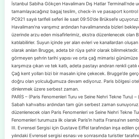
İstanbul Sabiha Gökçen Havalimanı Dış Hatlar Terminali’nde 
tamamlayacağınız bagaj teslim, check-in ve pasaport kontrol 
PC921 sayılı tarifeli seferi ile saat 09:50’de Brüksel’e uçuyoru
Havalimanı’na varışımız ardından havalimanında bizleri bekleye
üzerinde arzu eden misafirlerimiz, ekstra düzenlenecek olan
katılabilirler. Suyun içinde yer alan evleri ve kanallardan oluşa
olarak anılan Brugge, adeta bir rüya şehir olarak bilinmektedir
görmeyen şehrin tarihi yapısı ve orta çağ mimarisi günümüze 
karşımıza çıkan ve tek katlı, adeta pastayı andıran renkli çatılı e
Çağ kent yolları bizi bir masalın içine çekecek. Brugge’de gerç
doğru olan yolculuğumuza devam ediyoruz. Paris bölgesi oteli
dinlenmek üzere serbest zaman.
PARİS – (Paris Fenomenleri Turu ve Seine Nehri Tekne Turu) – (P
Sabah kahvaltısı ardından tam gün serbest zaman sunuyoruz. 
düzenlenecek olan Paris Fenomenleri ve Seine Nehri Tekne Turu’
Fenomenleri turumuza ilk olarak Paris‘in hatta Fransa‘nın sembol
III. Evrensel Sergisi için Gustave Eiffel tarafından inşa edilen 
yılındaki Evrensel sergisi esnası ve sonrasında turistler taraf