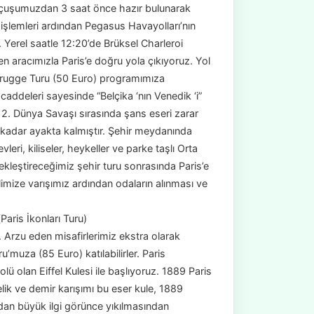
uçuşumuzdan 3 saat önce hazır bulunarak
işlemleri ardından Pegasus Havayolları’nın
z. Yerel saatle 12:20’de Brüksel Charleroi
n aracımızla Paris’e doğru yola çıkıyoruz. Yol
 Brugge Turu (50 Euro) programımıza
n caddeleri sayesinde “Belçika ‘nın Venedik ‘i”
. 2. Dünya Savaşı sırasında şans eseri zarar
kadar ayakta kalmıştır. Şehir meydanında
vleri, kiliseler, heykeller ve parke taşlı Orta
ekleştireceğimiz şehir turu sonrasında Paris’e
mize varışımız ardından odaların alınması ve
aris İkonları Turu)
Arzu eden misafirlerimiz ekstra olarak
muza (85 Euro) katılabilirler. Paris
ü olan Eiffel Kulesi ile başlıyoruz. 1889 Paris
çelik ve demir karışımı bu eser kule, 1889
ından büyük ilgi görünce yıkılmasından