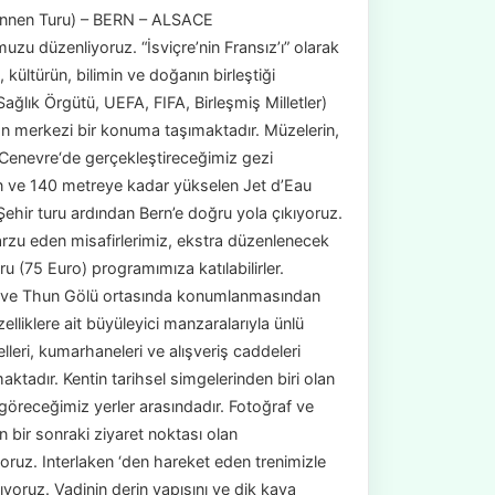
brunnen Turu) – BERN – ALSACE
uzu düzenliyoruz. “İsviçre’nin Fransız’ı” olarak
kültürün, bilimin ve doğanın birleştiği
ağlık Örgütü, UEFA, FIFA, Birleşmiş Milletler)
dan merkezi bir konuma taşımaktadır. Müzelerin,
u Cenevre‘de gerçekleştireceğimiz gezi
en ve 140 metreye kadar yükselen Jet d’Eau
 Şehir turu ardından Bern’e doğru yola çıkıyoruz.
arzu eden misafirlerimiz, ekstra düzenlenecek
ru (75 Euro) programımıza katılabilirler.
ölü ve Thun Gölü ortasında konumlanmasından
zelliklere ait büyüleyici manzaralarıyla ünlü
leri, kumarhaneleri ve alışveriş caddeleri
ktadır. Kentin tarihsel simgelerinden biri olan
göreceğimiz yerler arasındadır. Fotoğraf ve
bir sonraki ziyaret noktası olan
ruz. Interlaken ‘den hareket eden trenimizle
yoruz. Vadinin derin yapısını ve dik kaya