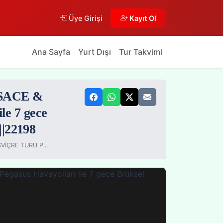
Üye Girişi
Kayıt Ol
Ana Sayfa
Yurt Dışı
Tur Takvimi
SACE &
e 7 gece
||22198
VİÇRE TURU P...