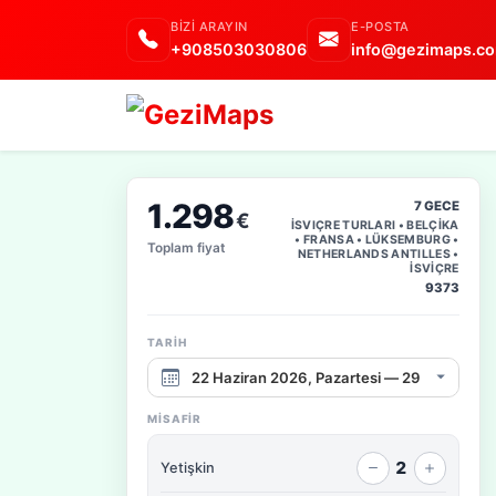
BIZI ARAYIN
E-POSTA
+908503030806
info@gezimaps.co
1.298
7 GECE
€
İSVIÇRE TURLARI • BELÇİKA
• FRANSA • LÜKSEMBURG •
Toplam fiyat
NETHERLANDS ANTILLES •
İSVİÇRE
9373
TARIH
Çıkış tarihi aralığı
MISAFIR
2
Yetişkin