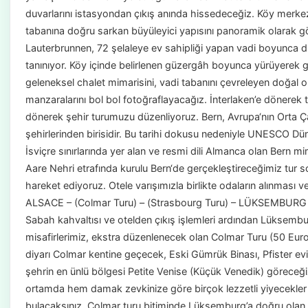
duvarlarını istasyondan çıkış anında hissedeceğiz. Köy merke
tabanına doğru sarkan büyüleyici yapısını panoramik olarak g
Lauterbrunnen, 72 şelaleye ev sahipliği yapan vadi boyunca diz
tanınıyor. Köy içinde belirlenen güzergâh boyunca yürüyerek 
geleneksel chalet mimarisini, vadi tabanını çevreleyen doğal o
manzaralarını bol bol fotoğraflayacağız. İnterlaken’e dönerek
dönerek şehir turumuzu düzenliyoruz. Bern, Avrupa‘nın Orta
şehirlerinden birisidir. Bu tarihi dokusu nedeniyle UNESCO Düny
İsviçre sınırlarında yer alan ve resmi dili Almanca olan Bern m
Aare Nehri etrafında kurulu Bern‘de gerçekleştireceğimiz tur 
hareket ediyoruz. Otele varışımızla birlikte odaların alınması
ALSACE – (Colmar Turu) – (Strasbourg Turu) – LÜKSEMBURG
Sabah kahvaltısı ve otelden çıkış işlemleri ardından Lüksembu
misafirlerimiz, ekstra düzenlenecek olan Colmar Turu (50 Euro
diyarı Colmar kentine geçecek, Eski Gümrük Binası, Pfister evi
şehrin en ünlü bölgesi Petite Venise (Küçük Venedik) göreceğiz
ortamda hem damak zevkinize göre birçok lezzetli yiyecekler
bulacaksınız. Colmar turu bitiminde Lüksemburg’a doğru ola