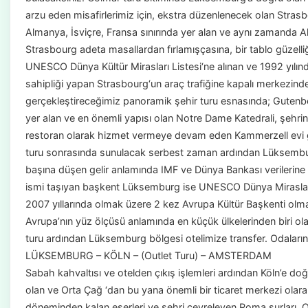
arzu eden misafirlerimiz için, ekstra düzenlenecek olan Strasb
Almanya, İsviçre, Fransa sınırında yer alan ve aynı zamanda A
Strasbourg adeta masallardan fırlamışçasına, bir tablo güzelliğ
UNESCO Dünya Kültür Mirasları Listesi‘ne alınan ve 1992 yılı
sahipliği yapan Strasbourg‘un araç trafiğine kapalı merkezind
gerçekleştireceğimiz panoramik şehir turu esnasında; Gutenb
yer alan ve en önemli yapısı olan Notre Dame Katedrali, şehri
restoran olarak hizmet vermeye devam eden Kammerzell evi g
turu sonrasında sunulacak serbest zaman ardından Lüksembur
başına düşen gelir anlamında IMF ve Dünya Bankası verilerine 
ismi taşıyan başkent Lüksemburg ise UNESCO Dünya Mirasları L
2007 yıllarında olmak üzere 2 kez Avrupa Kültür Başkenti olma 
Avrupa’nın yüz ölçüsü anlamında en küçük ülkelerinden biri 
turu ardından Lüksemburg bölgesi otelimize transfer. Odaları
LÜKSEMBURG – KÖLN – (Outlet Turu) – AMSTERDAM
Sabah kahvaltısı ve otelden çıkış işlemleri ardından Köln’e doğ
olan ve Orta Çağ ‘dan bu yana önemli bir ticaret merkezi olara
döneminden kalan eserleri ve şehri çevreleyen Roma surları, Orta