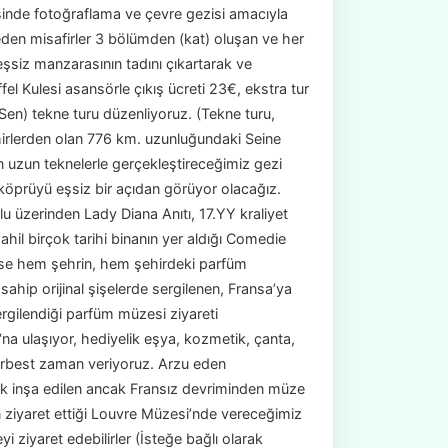
sinde fotoğraflama ve çevre gezisi amacıyla
en misafirler 3 bölümden (kat) oluşan ve her
 eşsiz manzarasının tadını çıkartarak ve
ffel Kulesi asansörle çıkış ücreti 23€, ekstra tur
(Sen) tekne turu düzenliyoruz. (Tekne turu,
ehirlerden olan 776 km. uzunluğundaki Seine
en uzun teknelerle gerçekleştireceğimiz gezi
 köprüyü eşsiz bir açıdan görüyor olacağız.
u üzerinden Lady Diana Anıtı, 17.YY kraliyet
hil birçok tarihi binanın yer aldığı Comedie
ise hem şehrin, hem şehirdeki parfüm
 sahip orijinal şişelerde sergilenen, Fransa’ya
rgilendiği parfüm müzesi ziyareti
 ulaşıyor, hediyelik eşya, kozmetik, çanta,
 serbest zaman veriyoruz. Arzu eden
k inşa edilen ancak Fransız devriminden müze
n ziyaret ettiği Louvre Müzesi’nde vereceğimiz
iyaret edebilirler (İsteğe bağlı olarak