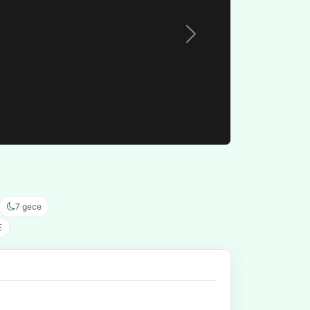
7 gece
E