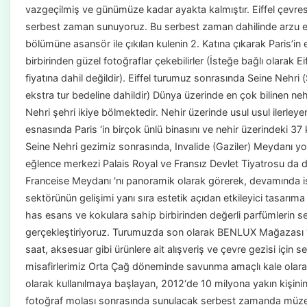
vazgeçilmiş ve günümüze kadar ayakta kalmıştır. Eiffel çevre
serbest zaman sunuyoruz. Bu serbest zaman dahilinde arzu ed
bölümüne asansör ile çıkılan kulenin 2. Katına çıkarak Paris’in
birbirinden güzel fotoğraflar çekebilirler (İsteğe bağlı olarak Ei
fiyatına dahil değildir). Eiffel turumuz sonrasında Seine Nehri 
ekstra tur bedeline dahildir) Dünya üzerinde en çok bilinen n
Nehri şehri ikiye bölmektedir. Nehir üzerinde usul usul ilerley
esnasında Paris ‘in birçok ünlü binasını ve nehir üzerindeki 37
Seine Nehri gezimiz sonrasında, Invalide (Gaziler) Meydanı yol
eğlence merkezi Palais Royal ve Fransız Devlet Tiyatrosu da da
Franceise Meydanı 'nı panoramik olarak görerek, devamında 
sektörünün gelişimi yanı sıra estetik açıdan etkileyici tasarıma
has esans ve kokulara sahip birbirinden değerli parfümlerin se
gerçekleştiriyoruz. Turumuzda son olarak BENLUX Mağazası ‘na
saat, aksesuar gibi ürünlere ait alışveriş ve çevre gezisi için
misafirlerimiz Orta Çağ döneminde savunma amaçlı kale olara
olarak kullanılmaya başlayan, 2012‘de 10 milyona yakın kişini
fotoğraf molası sonrasında sunulacak serbest zamanda müzeyi z