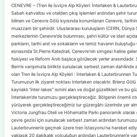
CENEVRE – (Tren ile İsviçre Alp Köyleri: İnterlaken & Lauter
Sabah kahvaltısı ve otelden çıkış işlemleri ardından şehir turum
bilinen ve Cenevre Gölü kıyısında konumlanan Cenevre, tarihin, 
muazzam bir şehirdir. Uluslararası kuruluşların (CERN, Dünya S
merkezlerinin Cenevre’de bulunması, şehri kültür ve idari açı
parkların, tarihi anıt ve sokakların ve temiz havanın buluştuğ
esnasında St.Pierre Katedrali, Cenevre’nin simgesi haline gel
fıskiyesi ve Reform Anıtı başlıca görülecek yerler arasındadır.
Bern’e varışımızla birlikte sunulacak serbest zaman dahilinde 
olan Tren ile İsviçre Alp Köyleri : İnterlaken & Lauterbrunnen Tu
Turumuzun ilk ziyaret noktası Interlaken olacaktır. Brienz G
kaynaklı “inter-lakes” ismini alan ve doğal güzellikleri ve bu gü
İnterlaken’de turumuzu gerçekleştireceğiz. Bölgenin önemli otel
yürüyerek gerçekleştireceğimiz tur güzergâhı üzerinde yer alma
Victoria Jungfrau Oteli ve Höhematte Parkı panoramik olarak 
çevre gezisi için sunulacak serbest zaman ardından turumuzun 
Lauterbrunnen’e geçmek üzere tren İstasyonu’na hareket ediyo
yaklaşık 20 dakikalık yolculuğun ardından Lauterbrunnen’e varı