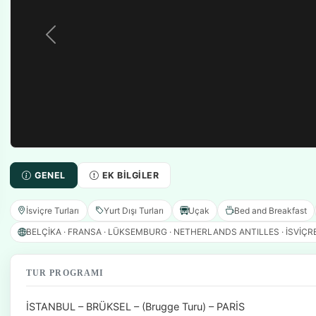
GENEL
EK BILGILER
İsviçre Turları
Yurt Dışı Turları
Uçak
Bed and Breakfast
BELÇİKA · FRANSA · LÜKSEMBURG · NETHERLANDS ANTILLES · İSVİÇR
TUR PROGRAMI
İSTANBUL – BRÜKSEL – (Brugge Turu) – PARİS