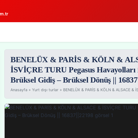
m.tr
BENELÜX & PARİS & KÖLN & AL
İSVİÇRE TURU Pegasus Havayolları il
Brüksel Gidiş – Brüksel Dönüş || 16837
Anasayfa
»
Yurt dışı turlar
»
BENELÜX & PARİS & KÖLN & ALSACE & İS