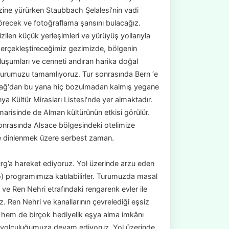
zine yürürken Staubbach Şelalesi’nin vadi
örecek ve fotoğraflama şansını bulacağız.
ilen küçük yerleşimleri ve yürüyüş yollarıyla
gerçekleştireceğimiz gezimizde, bölgenin
luşumları ve cenneti andıran harika doğal
 turumuzu tamamlıyoruz. Tur sonrasında Bern ‘e
 Çağ‘dan bu yana hiç bozulmadan kalmış yegane
a Kültür Mirasları Listesi‘nde yer almaktadır.
imarisinde de Alman kültürünün etkisi görülür.
sonrasında Alsace bölgesindeki otelimize
 ve dinlenmek üzere serbest zaman.
rg’a hareket ediyoruz. Yol üzerinde arzu eden
) programımıza katılabilirler. Turumuzda masal
 ve Ren Nehri etrafındaki rengarenk evler ile
. Ren Nehri ve kanallarının çevrelediği eşsiz
 hem de birçok hediyelik eşya alma imkânı
n yolculuğumuza devam ediyoruz. Yol üzerinde