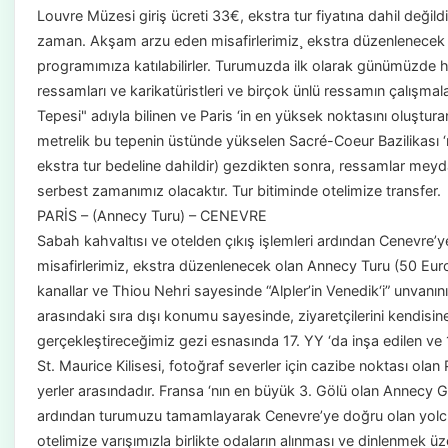
Louvre Müzesi giriş ücreti 33€, ekstra tur fiyatına dahil değil
zaman. Akşam arzu eden misafirlerimiz¸ ekstra düzenlenecek o
programımıza katılabilirler. Turumuzda ilk olarak günümüzde
ressamları ve karikatüristleri ve birçok ünlü ressamın çalışm
Tepesi" adıyla bilinen ve Paris ‘in en yüksek noktasını oluştu
metrelik bu tepenin üstünde yükselen Sacré-Coeur Bazilikası ‘nı 
ekstra tur bedeline dahildir) gezdikten sonra, ressamlar meyda
serbest zamanımız olacaktır. Tur bitiminde otelimize transfer.
PARİS – (Annecy Turu) – CENEVRE
Sabah kahvaltısı ve otelden çıkış işlemleri ardından Cenevre’y
misafirlerimiz, ekstra düzenlenecek olan Annecy Turu (50 Euro)
kanallar ve Thiou Nehri sayesinde “Alpler’in Venedik‘i” unvanını
arasındaki sıra dışı konumu sayesinde, ziyaretçilerini kendis
gerçekleştireceğimiz gezi esnasında 17. YY ‘da inşa edilen ve
St. Maurice Kilisesi, fotoğraf severler için cazibe noktası olan
yerler arasındadır. Fransa ‘nın en büyük 3. Gölü olan Annecy 
ardından turumuzu tamamlayarak Cenevre’ye doğru olan yol
otelimize varışımızla birlikte odaların alınması ve dinlenmek 