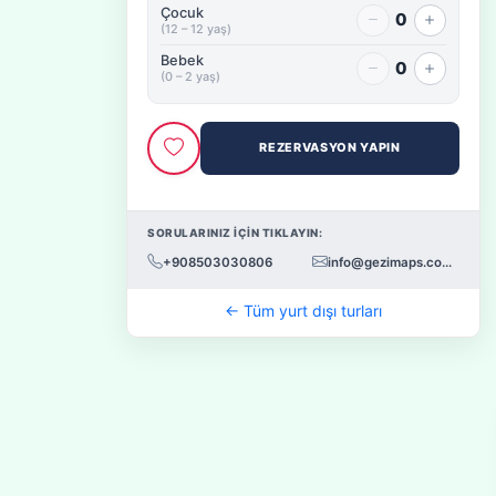
Çocuk
0
(12 – 12 yaş)
Bebek
0
(0 – 2 yaş)
REZERVASYON YAPIN
SORULARINIZ İÇİN TIKLAYIN:
+908503030806
info@gezimaps.com.tr
← Tüm yurt dışı turları