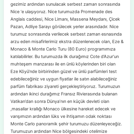
gezimiz ardından sunulacak serbest zaman sonrasında
Nice ‘e ulaşıyoruz. Nice turumuzda Promenade des
Anglais caddesi, Nice Limanı, Massena Meydanı, Çicek
Pazarı, Adliye Sarayı görülecek yerler arasındadır. Nice
turumuz sonrasında verilecek serbest zaman esnasında
arzu eden misafirlerimiz ekstra düzenlenecek olan, Eze &
Monaco & Monte Carlo Turu (80 Euro) programımıza
katılabilirler. Bu turumuzda ilk durağımız Cote d’Azur‘un
muhteşem manzarası ile en ünlü köylerinden biri olan
Eze Köyü‘nde birbirinden güzel ve ünlü parfümleri test
edebileceğiniz ve uygun fiyatlar ile satın alabileceğiniz
parfüm fabrikası ziyareti gerçekleştiriyoruz. Turumuzun
ardından ikinci durağımız Fransız Rivierasında bulanan
Vatikan’dan sonra Dünya’nın en küçük devleti olan
,masallar krallığı Monaco ülkesine hareket edecek ve
varışımızın ardından lüks ve ihtişamın odak noktası
Monte Carlo panoramik şehir turumuzu düzenleyeceğiz.
Turumuzun ardından Nice bölgesindeki otelimize