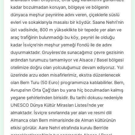
kadar bozulmadan koruyan, bölgeye ve bölgenin
dünyaca meşhur peynirine adını veren, çiçeklerle süslü
evleri ve sokaklarıyla masalsı bir köydür. Saane Nehri’nin
üst vadisinde, 800 m yükseklikte bir tepede yer alan ve
araç trafiğinin bulunmadığı bu köy, peyniri ile olduğu
kadar İsviçre’nin meşhur yemeği Fondü ile de adını
duyurmaktadır. Gruyères’de sunacağımız çevre gezisinin
ardından turumuzu tamamlıyor ve Alsace / Basel bölgesi
otelimize doğru olan yolculuğumuz devam ediyoruz. Yol
üzerinde arzu eden misafirlerimiz, ekstra düzenlenecek
olan Bern Turu (50 Euro) programımıza katılabilirler. Bern,
Avrupa‘nın Orta Çağ‘dan bu yana hiç bozulmadan kalmış
yegane şehirlerinden birisidir. Bu tarihi dokusu nedeniyle
UNESCO Dünya Kültür Mirasları Listesi‘nde yer
almaktadır. İsviçre sınırlarında yer alan ve resmi dili
Almanca olan Bern mimarisinde de Alman kültürünün
etkisi görülür. Aare Nehri etrafında kurulu Bern‘de