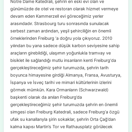
Notre Dame Katedrali, şehrin en eski evi olan ve
günümüzde de otel ve restoran olarak hizmet vermeye
devam eden Kammerzell evi göreceğimiz yerler
arasındadır. Strasbourg turu sonrasında sunulacak
serbest zaman ardından, yeşil şehirciliğin en önemli
örneklerinden Freiburg ‘a doğru yola çıkıyoruz. 2010
yılından bu yana sadece düşük karbon seviyesine sahip
araçların girebildiği, ulaşımın yoğunlukla tramvay ve
bisiklet ile sağlandığı mutlu insanların kenti Freiburg‘da
gerçekleştireceğimiz şehir turumuzda, şehrin tarih
boyunca himayesine girdiği Almanya, Fransa, Avusturya,
İspanya ve İsveç tarihi ve mimari kültürlerinin izlerini
görmek mümkün. Kara Ormanların (Schwarzwald)
başkenti olarak da anılan Freiburg’da
gerçekleştireceğimiz şehir turumuzda şehrin en önemli
simgesi olan Freiburg Katedrali, sadece Freiburg‘a özgü
ufak su kanallarıyla şirin sokaklar, şehrin Orta Çağ’dan
kalma kapısı Martin’s Tor ve Rathausplatz görülecek