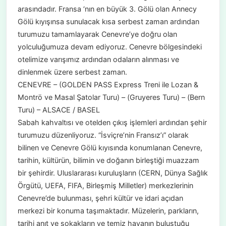
arasındadır. Fransa ‘nın en büyük 3. Gölü olan Annecy
Gölü kıyışınsa sunulacak kısa serbest zaman ardından
turumuzu tamamlayarak Cenevre’ye doğru olan
yolculuğumuza devam ediyoruz. Cenevre bölgesindeki
otelimize varışımız ardından odaların alınması ve
dinlenmek üzere serbest zaman.
CENEVRE – (GOLDEN PASS Express Treni ile Lozan &
Montrö ve Masal Şatolar Turu) – (Gruyeres Turu) – (Bern
Turu) – ALSACE / BASEL
Sabah kahvaltısı ve otelden çıkış işlemleri ardından şehir
turumuzu düzenliyoruz. “İsviçre’nin Fransız’ı” olarak
bilinen ve Cenevre Gölü kıyısında konumlanan Cenevre,
tarihin, kültürün, bilimin ve doğanın birleştiği muazzam
bir şehirdir. Uluslararası kuruluşların (CERN, Dünya Sağlık
Örgütü, UEFA, FIFA, Birleşmiş Milletler) merkezlerinin
Cenevre’de bulunması, şehri kültür ve idari açıdan
merkezi bir konuma taşımaktadır. Müzelerin, parkların,
tarihi anıt ve sokakların ve temiz havanın buluştuğu