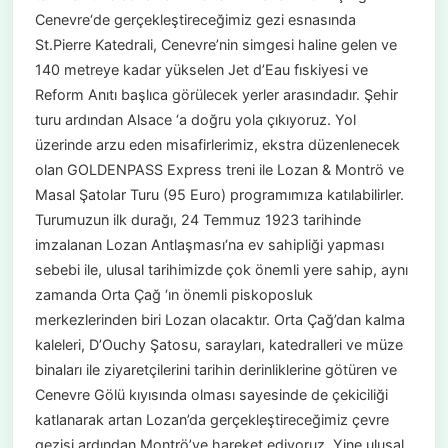
Cenevre‘de gerçekleştireceğimiz gezi esnasında
St.Pierre Katedrali, Cenevre’nin simgesi haline gelen ve
140 metreye kadar yükselen Jet d’Eau fıskiyesi ve
Reform Anıtı başlıca görülecek yerler arasındadır. Şehir
turu ardından Alsace ‘a doğru yola çıkıyoruz. Yol
üzerinde arzu eden misafirlerimiz, ekstra düzenlenecek
olan GOLDENPASS Express treni ile Lozan & Montrö ve
Masal Şatolar Turu (95 Euro) programımıza katılabilirler.
Turumuzun ilk durağı, 24 Temmuz 1923 tarihinde
imzalanan Lozan Antlaşması‘na ev sahipliği yapması
sebebi ile, ulusal tarihimizde çok önemli yere sahip, aynı
zamanda Orta Çağ ‘ın önemli piskoposluk
merkezlerinden biri Lozan olacaktır. Orta Çağ’dan kalma
kaleleri, D’Ouchy Şatosu, sarayları, katedralleri ve müze
binaları ile ziyaretçilerini tarihin derinliklerine götüren ve
Cenevre Gölü kıyısında olması sayesinde de çekiciliği
katlanarak artan Lozan’da gerçekleştireceğimiz çevre
gezisi ardından Montrö’ye hareket ediyoruz. Yine ulusal