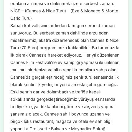
odaların alınması ve dinlenmek üzere serbest zaman.
NİCE – (Cannes & Nice Turu) – (Eze & Monaco & Monte
Carlo Turu)
Sabah kahvaltısının ardından tam gün serbest zaman
sunuyoruz. Bu serbest zaman dahilinde arzu eden
misafirlerimiz, ekstra düzenlenecek olan Cannes & Nice
Turu (70 Euro) programımıza katılabilirler. Bu turumuzda
ilk olarak Cannes‘a hareket ediyoruz. Her yıl düzenlenen
Cannes Film Festivali’ne ev sahipliği yapması ile ünlenen
,pırıl pırıl bir denize ve altın rengi kumsallara sahip olan
Cannes‘da gerçekleştireceğimiz şehir turu esnasında ilk
olarak kentin ilk yerleşim yeri olan eski şehri göreceğiz.
Eski şehrin dar ve dolambaçlı ve trafiğe kapalı
sokaklarında gerçekleştireceğimiz yürüyüş esnasında
hediyelik eşya dükkanlarını görme ve alışveriş yapma
şansımız olacak. Cannes sahili boyunca uzanan ve
birçok lüks restaurant, mağaza ve otele ev sahipliği
yapan La Croissette Bulvarı ve Meynadier Sokağı