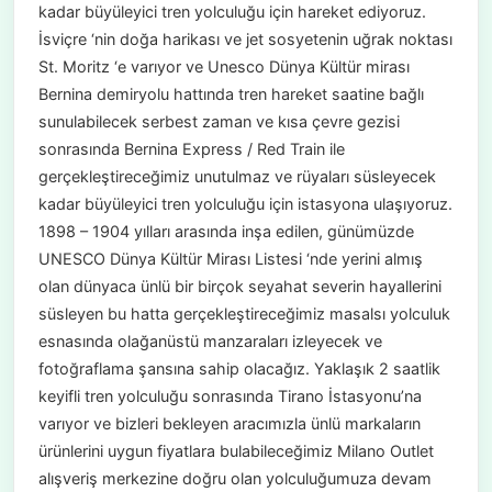
kadar büyüleyici tren yolculuğu için hareket ediyoruz.
İsviçre ‘nin doğa harikası ve jet sosyetenin uğrak noktası
St. Moritz ‘e varıyor ve Unesco Dünya Kültür mirası
Bernina demiryolu hattında tren hareket saatine bağlı
sunulabilecek serbest zaman ve kısa çevre gezisi
sonrasında Bernina Express / Red Train ile
gerçekleştireceğimiz unutulmaz ve rüyaları süsleyecek
kadar büyüleyici tren yolculuğu için istasyona ulaşıyoruz.
1898 – 1904 yılları arasında inşa edilen, günümüzde
UNESCO Dünya Kültür Mirası Listesi ‘nde yerini almış
olan dünyaca ünlü bir birçok seyahat severin hayallerini
süsleyen bu hatta gerçekleştireceğimiz masalsı yolculuk
esnasında olağanüstü manzaraları izleyecek ve
fotoğraflama şansına sahip olacağız. Yaklaşık 2 saatlik
keyifli tren yolculuğu sonrasında Tirano İstasyonu’na
varıyor ve bizleri bekleyen aracımızla ünlü markaların
ürünlerini uygun fiyatlara bulabileceğimiz Milano Outlet
alışveriş merkezine doğru olan yolculuğumuza devam