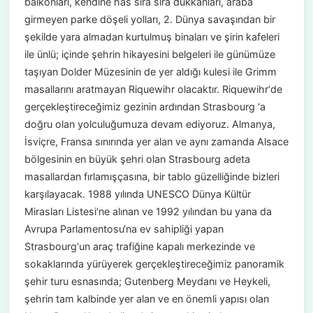
balkonları, kendine has sıra sıra dükkanları, araba
girmeyen parke döşeli yolları, 2. Dünya savaşından bir
şekilde yara almadan kurtulmuş binaları ve şirin kafeleri
ile ünlü; içinde şehrin hikayesini belgeleri ile günümüze
taşıyan Dolder Müzesinin de yer aldığı kulesi ile Grimm
masallarını aratmayan Riquewihr olacaktır. Riquewihr‘de
gerçekleştireceğimiz gezinin ardından Strasbourg ‘a
doğru olan yolculuğumuza devam ediyoruz. Almanya,
İsviçre, Fransa sınırında yer alan ve aynı zamanda Alsace
bölgesinin en büyük şehri olan Strasbourg adeta
masallardan fırlamışçasına, bir tablo güzelliğinde bizleri
karşılayacak. 1988 yılında UNESCO Dünya Kültür
Mirasları Listesi‘ne alınan ve 1992 yılından bu yana da
Avrupa Parlamentosu‘na ev sahipliği yapan
Strasbourg‘un araç trafiğine kapalı merkezinde ve
sokaklarında yürüyerek gerçekleştireceğimiz panoramik
şehir turu esnasında; Gutenberg Meydanı ve Heykeli,
şehrin tam kalbinde yer alan ve en önemli yapısı olan