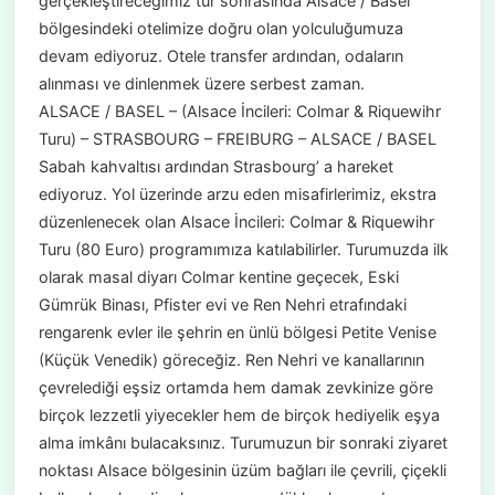
gerçekleştireceğimiz tur sonrasında Alsace / Basel
bölgesindeki otelimize doğru olan yolculuğumuza
devam ediyoruz. Otele transfer ardından, odaların
alınması ve dinlenmek üzere serbest zaman.
ALSACE / BASEL – (Alsace İncileri: Colmar & Riquewihr
Turu) – STRASBOURG – FREIBURG – ALSACE / BASEL
Sabah kahvaltısı ardından Strasbourg’ a hareket
ediyoruz. Yol üzerinde arzu eden misafirlerimiz, ekstra
düzenlenecek olan Alsace İncileri: Colmar & Riquewihr
Turu (80 Euro) programımıza katılabilirler. Turumuzda ilk
olarak masal diyarı Colmar kentine geçecek, Eski
Gümrük Binası, Pfister evi ve Ren Nehri etrafındaki
rengarenk evler ile şehrin en ünlü bölgesi Petite Venise
(Küçük Venedik) göreceğiz. Ren Nehri ve kanallarının
çevrelediği eşsiz ortamda hem damak zevkinize göre
birçok lezzetli yiyecekler hem de birçok hediyelik eşya
alma imkânı bulacaksınız. Turumuzun bir sonraki ziyaret
noktası Alsace bölgesinin üzüm bağları ile çevrili, çiçekli