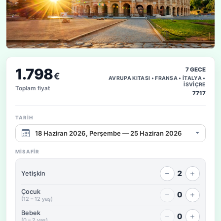
1.798
7 GECE
€
AVRUPA KITASI • FRANSA • İTALYA •
İSVİÇRE
Toplam fiyat
7717
TARIH
Çıkış tarihi aralığı
MISAFIR
2
Yetişkin
Çocuk
0
(12 – 12 yaş)
Bebek
0
(0 – 2 yaş)