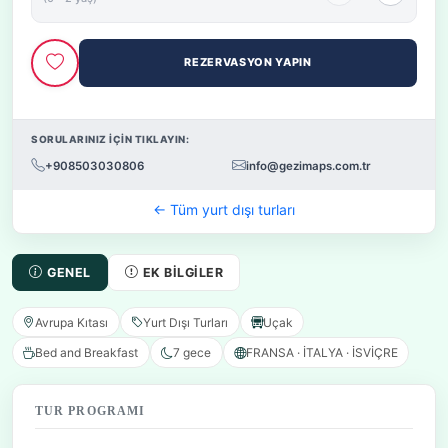
REZERVASYON YAPIN
SORULARINIZ İÇİN TIKLAYIN:
+908503030806
info@gezimaps.com.tr
← Tüm yurt dışı turları
GENEL
EK BILGILER
Avrupa Kıtası
Yurt Dışı Turları
Uçak
Bed and Breakfast
7 gece
FRANSA · İTALYA · İSVİÇRE
TUR PROGRAMI