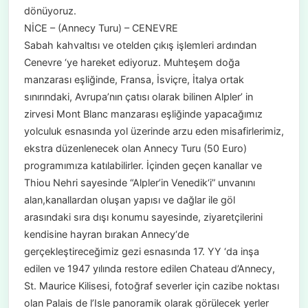
dönüyoruz.
NİCE – (Annecy Turu) – CENEVRE
Sabah kahvaltısı ve otelden çıkış işlemleri ardından
Cenevre ‘ye hareket ediyoruz. Muhteşem doğa
manzarası eşliğinde, Fransa, İsviçre, İtalya ortak
sınırındaki, Avrupa’nın çatısı olarak bilinen Alpler’ in
zirvesi Mont Blanc manzarası eşliğinde yapacağımız
yolculuk esnasında yol üzerinde arzu eden misafirlerimiz,
ekstra düzenlenecek olan Annecy Turu (50 Euro)
programımıza katılabilirler. İçinden geçen kanallar ve
Thiou Nehri sayesinde “Alpler’in Venedik‘i” unvanını
alan,kanallardan oluşan yapısı ve dağlar ile göl
arasındaki sıra dışı konumu sayesinde, ziyaretçilerini
kendisine hayran bırakan Annecy‘de
gerçekleştireceğimiz gezi esnasında 17. YY ‘da inşa
edilen ve 1947 yılında restore edilen Chateau d’Annecy,
St. Maurice Kilisesi, fotoğraf severler için cazibe noktası
olan Palais de l’Isle panoramik olarak görülecek yerler