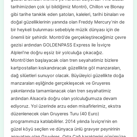
tarihimizden çok iyi bildiğimiz Montrö, Chillon ve Blonay
gibi tarihe tanıklık eden şatoları, kaleleri, tarihi binaları ve
doğal güzelliklerinin yanında olan Freddy Mercury’nin de
bir heykeli bulunması sebebiyle müzik dünyası için de
önemli bir şehirdir. Montrö‘de gerçekleştireceğimiz çevre
gezisi ardından GOLDENPASS Express ile İsviçre
Alpleri’ne doğru eşsiz bir yolculuğa çıkacağız.
Montrö’den başlayacak olan tren seyahatimiz bizlere
kartpostalları kıskandıracak güzellikte göl manzaraları,
dağ silüetleri sunuyor olacak. Büyüleyici güzellikte doğa
manzaraları eşliğinde gerçekleşecek ve Gruyeres
yakınlarında tamamlanacak olan tren seyahatimiz
ardından Alsace’a doğru olan yolculuğumuza devam
ediyoruz. Yol üzerinde arzu eden misafirlerimiz, ekstra
düzenlenecek olan Gruyeres Turu (40 Euro)
programımıza katılabilirler. 2014 yılında İsviçre’nin en
güzel köyü seçilen ve dünyaca ünlü gravyer peynirinin
anavatanı olan Gruyères, Orta Çağ karakterini günümüze