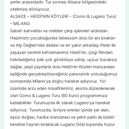
yerler arasındadır. Tur sonrası Alsace bölgesindeki
otelimize dönüyoruz.
ALSACE – HEİDİ‘NİN KÖYLERİ – (Como & Lugano Turu)
– MİLANO
Sabah kahvaltısı ve otelden çıkış işlemleri ardından
Hepimizin çocukluğunda tebessüm dolu bir anı bırakan
ve Alp Dağları‘nda dedesi ve en yakın arkadaşı Peter ile
yaşayan sevimli kahramanımız Heidi‘nin, çizgi filmden
hatırladığımız pek çok görüntüye sahip, uçsuz bucaksız
dağlar, yeşil çayırlarla dolu Heidi’nin Köyleri manzaraları
eşliğinde gerçekleştireceğimiz panoramik yolculuğumuz
sonrasında Milano’ya doğru hareket ediyoruz. Yol
üzerinde arzu eden misafirlerimiz, ekstra düzenlenecek
olan Como & Lugano Turu (80 Euro) programımıza
katılabilirler. Turumuzda ilk olarak Lugano’ya hareket
ediyoruz. Turumuzda, İsviçre sınırları içinde yer alan,
eşsiz doğası, harika manzarası ve şehir parkı ile bizleri
kendine hayran bırakacak Lugano Gölü kıyısında huzur