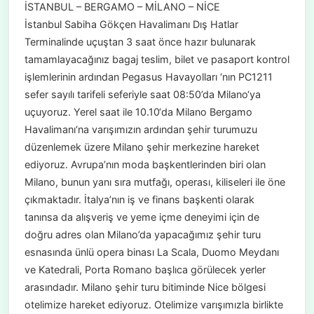
İSTANBUL – BERGAMO – MİLANO – NİCE
İstanbul Sabiha Gökçen Havalimanı Dış Hatlar
Terminalinde uçuştan 3 saat önce hazır bulunarak
tamamlayacağınız bagaj teslim, bilet ve pasaport kontrol
işlemlerinin ardından Pegasus Havayolları ‘nın PC1211
sefer sayılı tarifeli seferiyle saat 08:50’da Milano‘ya
uçuyoruz. Yerel saat ile 10.10‘da Milano Bergamo
Havalimanı‘na varışımızın ardından şehir turumuzu
düzenlemek üzere Milano şehir merkezine hareket
ediyoruz. Avrupa’nın moda başkentlerinden biri olan
Milano, bunun yanı sıra mutfağı, operası, kiliseleri ile öne
çıkmaktadır. İtalya’nın iş ve finans başkenti olarak
tanınsa da alışveriş ve yeme içme deneyimi için de
doğru adres olan Milano’da yapacağımız şehir turu
esnasında ünlü opera binası La Scala, Duomo Meydanı
ve Katedrali, Porta Romano başlıca görülecek yerler
arasındadır. Milano şehir turu bitiminde Nice bölgesi
otelimize hareket ediyoruz. Otelimize varışımızla birlikte