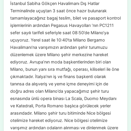
İstanbul Sabiha Gökçen Havalimanı Dış Hatlar
Terminalinde uçuştan 3 saat önce hazır bulunarak
tamamlayacağınız bagaj teslim, bilet ve pasaport kontrol
işlemlerinin ardından Pegasus Havayolları ‘nın PC1211
sefer sayılı tarifeli seferiyle saat 08:50’de Milano‘ya
uçuyoruz. Yerel saat ile 10:40‘ta Milano Bergamo
Havalimanı‘na varışımızın ardından şehir turumuzu
düzenlemek üzere Milano şehir merkezine hareket
ediyoruz. Avrupa’nın moda başkentlerinden biri olan
Milano, bunun yanı sıra mutfağı, operası, kiliseleri ile öne
çıkmaktadır. İtalya’nın iş ve finans başkenti olarak
tanınsa da alışveriş ve yeme içme deneyimi için de
doğru adres olan Milano’da yapacağımız şehir turu
esnasında ünlü opera binası La Scala, Duomo Meydanı
ve Katedrali, Porta Romano başlıca görülecek yerler
arasındadır. Milano şehir turu bitiminde Nice bölgesi
otelimize hareket ediyoruz. Nice bölgesi otelimize
varışımız ardından odaların alınması ve dinlenmek üzere