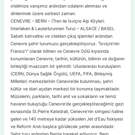
otelimize varışımız ardından odaların alınması ve
dinlenmek üzere serbest zaman.
CENEVRE – BERN – (Tren ile İsviçre Alp Köyleri:
İnterlaken & Lauterbrunnen Turu) – ALSACE / BASEL
Sabah kahvaltısı ve otelden çıkış işlemleri ardından
Cenevre şehir turumuzu gerçekleştiriyoruz. “İsviçre’nin
Fransız’ı” olarak bilinen ve Cenevre Gölü kıyısında
konumlanan Cenevre, tarihin, kültürün, bilimin ve doğanın
birleştiği muazzam bir şehirdir. Uluslararası kuruluşların
(CERN, Dünya Sağlık Örgütü, UEFA, FIFA, Birleşmiş
Milletler) merkezlerinin Cenevre’de bulunması, şehri
kültür ve idari açıdan merkezi bir konuma taşımaktadır.
Müzelerin, parkların, tarihi anıt ve sokakların ve temiz
havanın buluştuğu Cenevre‘de gerçekleştireceğimiz gezi
esnasında St.Pierre Katedrali, Cenevre’nin simgesi haline
gelen ve 140 metreye kadar yükselen Jet d’Eau fıskiyesi
ve Reform Anıtı başlıca görülecek yerler arasındadır.
Şehir turu ardından Bern’e hareket ediyoruz. Bern,