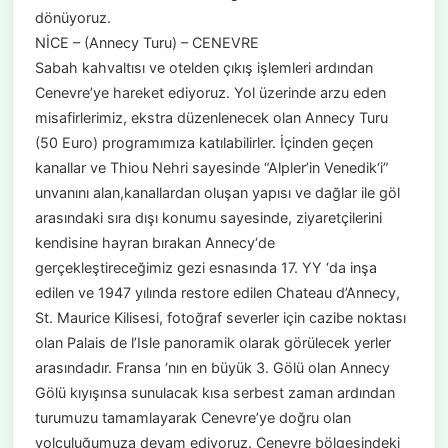
dönüyoruz.
NİCE – (Annecy Turu) – CENEVRE
Sabah kahvaltısı ve otelden çıkış işlemleri ardından
Cenevre’ye hareket ediyoruz. Yol üzerinde arzu eden
misafirlerimiz, ekstra düzenlenecek olan Annecy Turu
(50 Euro) programımıza katılabilirler. İçinden geçen
kanallar ve Thiou Nehri sayesinde “Alpler’in Venedik‘i”
unvanını alan,kanallardan oluşan yapısı ve dağlar ile göl
arasındaki sıra dışı konumu sayesinde, ziyaretçilerini
kendisine hayran bırakan Annecy‘de
gerçekleştireceğimiz gezi esnasında 17. YY ‘da inşa
edilen ve 1947 yılında restore edilen Chateau d’Annecy,
St. Maurice Kilisesi, fotoğraf severler için cazibe noktası
olan Palais de l’Isle panoramik olarak görülecek yerler
arasındadır. Fransa ‘nın en büyük 3. Gölü olan Annecy
Gölü kıyışınsa sunulacak kısa serbest zaman ardından
turumuzu tamamlayarak Cenevre’ye doğru olan
yolculuğumuza devam ediyoruz. Cenevre bölgesindeki