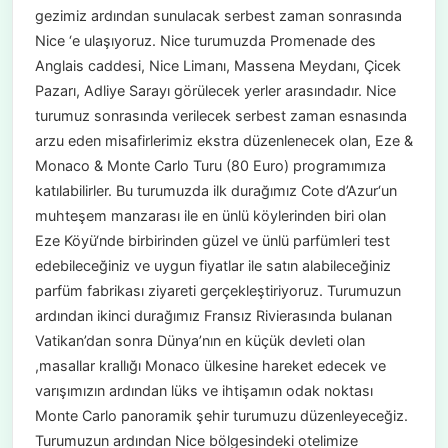
gezimiz ardından sunulacak serbest zaman sonrasında
Nice ‘e ulaşıyoruz. Nice turumuzda Promenade des
Anglais caddesi, Nice Limanı, Massena Meydanı, Çicek
Pazarı, Adliye Sarayı görülecek yerler arasındadır. Nice
turumuz sonrasında verilecek serbest zaman esnasında
arzu eden misafirlerimiz ekstra düzenlenecek olan, Eze &
Monaco & Monte Carlo Turu (80 Euro) programımıza
katılabilirler. Bu turumuzda ilk durağımız Cote d’Azur‘un
muhteşem manzarası ile en ünlü köylerinden biri olan
Eze Köyü‘nde birbirinden güzel ve ünlü parfümleri test
edebileceğiniz ve uygun fiyatlar ile satın alabileceğiniz
parfüm fabrikası ziyareti gerçekleştiriyoruz. Turumuzun
ardından ikinci durağımız Fransız Rivierasında bulanan
Vatikan’dan sonra Dünya’nın en küçük devleti olan
,masallar krallığı Monaco ülkesine hareket edecek ve
varışımızın ardından lüks ve ihtişamın odak noktası
Monte Carlo panoramik şehir turumuzu düzenleyeceğiz.
Turumuzun ardından Nice bölgesindeki otelimize