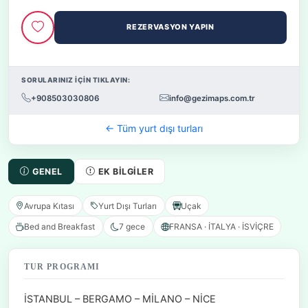
REZERVASYON YAPIN
SORULARINIZ İÇİN TIKLAYIN:
+908503030806
info@gezimaps.com.tr
← Tüm yurt dışı turları
GENEL
EK BILGILER
Avrupa Kıtası
Yurt Dışı Turları
Uçak
Bed and Breakfast
7 gece
FRANSA · İTALYA · İSVİÇRE
TUR PROGRAMI
İSTANBUL – BERGAMO – MİLANO – NİCE