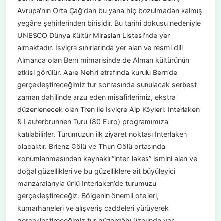
Avrupa‘nın Orta Çağ‘dan bu yana hiç bozulmadan kalmış
yegâne şehirlerinden birisidir. Bu tarihi dokusu nedeniyle
UNESCO Dünya Kültür Mirasları Listesi‘nde yer
almaktadır. İsviçre sınırlarında yer alan ve resmi dili
Almanca olan Bern mimarisinde de Alman kültürünün
etkisi görülür. Aare Nehri etrafında kurulu Bern‘de
gerçekleştireceğimiz tur sonrasında sunulacak serbest
zaman dahilinde arzu eden misafirlerimiz, ekstra
düzenlenecek olan Tren ile İsviçre Alp Köyleri: Interlaken
& Lauterbrunnen Turu (80 Euro) programımıza
katılabilirler. Turumuzun ilk ziyaret noktası Interlaken
olacaktır. Brienz Gölü ve Thun Gölü ortasında
konumlanmasından kaynaklı “inter-lakes” ismini alan ve
doğal güzellikleri ve bu güzelliklere ait büyüleyici
manzaralarıyla ünlü Interlaken’de turumuzu
gerçekleştireceğiz. Bölgenin önemli otelleri,
kumarhaneleri ve alışveriş caddeleri yürüyerek
gerçekleştireceğimiz tur güzergâhı üzerinde yer