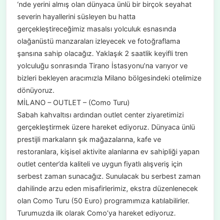
‘nde yerini almış olan dünyaca ünlü bir birçok seyahat
severin hayallerini süsleyen bu hatta
gerçekleştireceğimiz masalsı yolculuk esnasında
olağanüstü manzaraları izleyecek ve fotoğraflama
şansına sahip olacağız. Yaklaşık 2 saatlik keyifli tren
yolculuğu sonrasında Tirano İstasyonu’na varıyor ve
bizleri bekleyen aracımızla Milano bölgesindeki otelimize
dönüyoruz.
MİLANO – OUTLET – (Como Turu)
Sabah kahvaltısı ardından outlet center ziyaretimizi
gerçekleştirmek üzere hareket ediyoruz. Dünyaca ünlü
prestijli markaların şık mağazalarına, kafe ve
restoranlara, kişisel aktivite alanlarına ev sahipliği yapan
outlet center’da kaliteli ve uygun fiyatlı alışveriş için
serbest zaman sunacağız. Sunulacak bu serbest zaman
dahilinde arzu eden misafirlerimiz, ekstra düzenlenecek
olan Como Turu (50 Euro) programımıza katılabilirler.
Turumuzda ilk olarak Como’ya hareket ediyoruz.