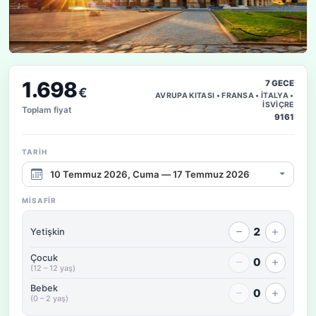
1.698
7 GECE
€
AVRUPA KITASI • FRANSA • İTALYA •
İSVİÇRE
Toplam fiyat
9161
TARIH
Çıkış tarihi aralığı
MISAFIR
2
Yetişkin
Çocuk
0
(12 – 12 yaş)
Bebek
0
(0 – 2 yaş)