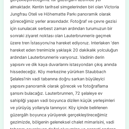
almaktadır. Kentin tarihsel simgelerinden biri olan Victoria
Jungfrau Oteli ve Höhematte Parkı panoramik olarak
göreceğimiz yerler arasındadır. Fotoğraf ve çevre gezisi
için sunulacak serbest zaman ardından turumuzun bir
sonraki ziyaret noktası olan Lauterbrunnen’e geçmek
üzere tren İstasyonu’na hareket ediyoruz. Interlaken ‘den
hareket eden trenimizle yaklaşık 20 dakikalık yolculuğun
ardından Lauterbrunnen’e varıyoruz. Vadinin derin
yapısını ve dik kaya duvarlarını istasyondan çıkış anında
hissedeceğiz. Köy merkezine yürürken Staubbach
Şelalesi’nin vadi tabanına doğru sarkan büyüleyici
yapısını panoramik olarak görecek ve fotoğraflama
şansını bulacağız. Lauterbrunnen, 72 şelaleye ev
sahipliği yapan vadi boyunca dizilen küçük yerleşimleri
ve yürüyüş yollarıyla tanınıyor. Köy içinde belirlenen
güzergâh boyunca yürüyerek gerçekleştireceğimiz
gezimizde, bölgenin geleneksel chalet mimarisini, vadi