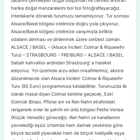
tabanını çevreleyen doğal oluşumları ve cenneti andıran
harika doğal manzaralarını bol bol fotoğraflayacağız.
İnterlaken’e dönerek turumuzu tamamlıyoruz. Tur sonrası
Alsace/Basel bölgesi otelimize doğru yola çıkıyoruz.
Alsace/Basel bölgesi otelimize varışımızla birlikte
odaların alınması ve dinlenmek üzere serbest zaman.
ALSACE / BASEL – (Alsace İncileri: Colmar & Riquewihr
Turu) – STRASBOURG – FREIBURG – ALSACE / BASEL
Sabah kahvaltısı ardından Strasbourg’ a hareket
ediyoruz. Yol üzerinde arzu eden misafirlerimiz, ekstra
düzenlenecek olan Alsace İncileri: Colmar & Riquewihr
Turu (80 Euro) programımıza katılabilirler. Turumuzda ilk
olarak masal diyarı Colmar kentine geçecek, Eski
Gümrük Binası, Pfister evi ve Ren Nehri etrafındaki
rengarenk evler ile şehrin en ünlü bölgesi Petite Venise
(Küçük Venedik) göreceğiz. Ren Nehri ve kanallarının
çevrelediği eşsiz ortamda hem damak zevkinize göre
birçok lezzetli yiyecekler hem de birçok hediyelik eşya