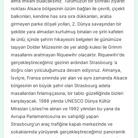
alma imkânı bulacaksınız. Turumuzun bir sonraki ziyaret
noktası Alsace bölgesinin üzüm bağları ile çevrili, çiçekli
balkonları, kendine has sıra sıra dükkanları, araba
girmeyen parke döşeli yolları, 2. Dünya savaşından bir
şekilde yara almadan kurtulmuş binaları ve şirin kafeleri
ile ünlü; içinde şehrin hikayesini belgeleri ile günümüze
taşıyan Dolder Müzesinin de yer aldığı kulesi ile Grimm
masallarını aratmayan Riquewihr olacaktır. Riquewihr‘de
gerçekleştireceğimiz gezinin ardından Strasbourg ‘a
doğru olan yolculuğumuza devam ediyoruz. Almanya,
İsviçre, Fransa sınırında yer alan ve aynı zamanda Alsace
bölgesinin en büyük şehri olan Strasbourg adeta
masallardan fırlamışçasına, bir tablo güzelliğinde bizleri
karşılayacak. 1988 yılında UNESCO Dünya Kültür
Mirasları Listesi‘ne alınan ve 1992 yılından bu yana da
Avrupa Parlamentosu‘na ev sahipliği yapan
Strasbourg‘un araç trafiğine kapalı merkezinde ve
sokaklarında yürüyerek gerçekleştireceğimiz panoramik