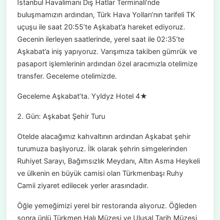
İstanbul Havalimanı Dış Hatlar Terminali’nde
buluşmamızın ardından, Türk Hava Yolları’nın tarifeli TK
uçuşu ile saat 20:55’te Aşkabat’a hareket ediyoruz.
Gecenin ilerleyen saatlerinde, yerel saat ile 02:35’te
Aşkabat’a iniş yapıyoruz. Varışımıza takiben gümrük ve
pasaport işlemlerinin ardından özel aracımızla otelimize
transfer. Geceleme otelimizde.
Geceleme Aşkabat’ta. Yyldyz Hotel 4★
2. Gün: Aşkabat Şehir Turu
Otelde alacağımız kahvaltının ardından Aşkabat şehir
turumuza başlıyoruz. İlk olarak şehrin simgelerinden
Ruhiyet Sarayı, Bağımsızlık Meydanı, Altın Asma Heykeli
ve ülkenin en büyük camisi olan Türkmenbaşı Ruhy
Camii ziyaret edilecek yerler arasındadır.
Öğle yemeğimizi yerel bir restoranda alıyoruz. Öğleden
sonra ünlü Türkmen Halı Müzesi ve Ulusal Tarih Müzesi