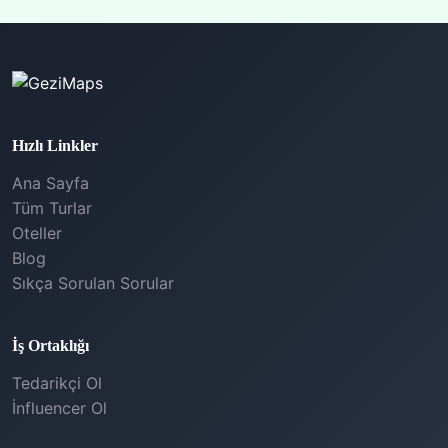
Hızlı Linkler
Ana Sayfa
Tüm Turlar
Oteller
Blog
Sıkça Sorulan Sorular
İş Ortaklığı
Tedarikçi Ol
İnfluencer Ol