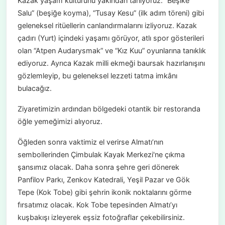
Kazak yaşam kültürünü yakından tanıyoruz. “Beşike
Salu” (beşiğe koyma), “Tusay Kesu” (ilk adım töreni) gibi
geleneksel ritüellerin canlandırmalarını izliyoruz. Kazak
çadırı (Yurt) içindeki yaşamı görüyor, atlı spor gösterileri
olan “Atpen Audarysmak” ve “Kız Kuu” oyunlarına tanıklık
ediyoruz. Ayrıca Kazak milli ekmeği baursak hazırlanışını
gözlemleyip, bu geleneksel lezzeti tatma imkânı
bulacağız.
Ziyaretimizin ardından bölgedeki otantik bir restoranda
öğle yemeğimizi alıyoruz.
Öğleden sonra vaktimiz el verirse Almatı’nın
sembollerinden Çimbulak Kayak Merkezi'ne çıkma
şansımız olacak. Daha sonra şehre geri dönerek
Panfilov Parkı, Zenkov Katedrali, Yeşil Pazar ve Gök
Tepe (Kok Tobe) gibi şehrin ikonik noktalarını görme
fırsatımız olacak. Kok Tobe tepesinden Almatı’yı
kuşbakışı izleyerek eşsiz fotoğraflar çekebilirsiniz.