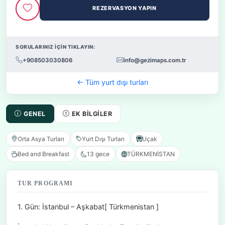
REZERVASYON YAPIN
SORULARINIZ İÇİN TIKLAYIN:
+908503030806
info@gezimaps.com.tr
← Tüm yurt dışı turları
GENEL
EK BILGILER
Orta Asya Turları
Yurt Dışı Turları
Uçak
Bed and Breakfast
13 gece
TÜRKMENİSTAN
TUR PROGRAMI
1. Gün: İstanbul – Aşkabat[ Türkmenistan ]