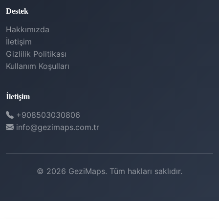
Destek
Hakkımızda
İletişim
Gizlilik Politikası
Kullanım Koşulları
İletişim
+908503030806
info@gezimaps.com.tr
© 2026 GeziMaps. Tüm hakları saklıdır.