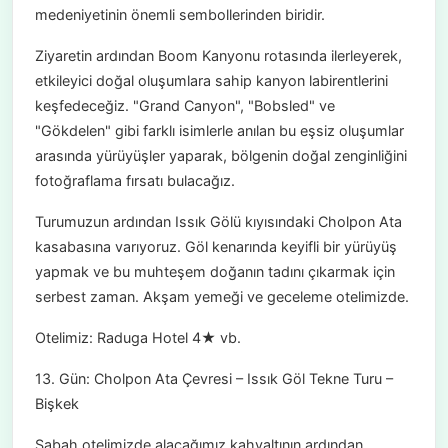
medeniyetinin önemli sembollerinden biridir.
Ziyaretin ardından Boom Kanyonu rotasında ilerleyerek,
etkileyici doğal oluşumlara sahip kanyon labirentlerini
keşfedeceğiz. "Grand Canyon", "Bobsled" ve
"Gökdelen" gibi farklı isimlerle anılan bu eşsiz oluşumlar
arasında yürüyüşler yaparak, bölgenin doğal zenginliğini
fotoğraflama fırsatı bulacağız.
Turumuzun ardından Issık Gölü kıyısındaki Cholpon Ata
kasabasına varıyoruz. Göl kenarında keyifli bir yürüyüş
yapmak ve bu muhteşem doğanın tadını çıkarmak için
serbest zaman. Akşam yemeği ve geceleme otelimizde.
Otelimiz: Raduga Hotel 4★ vb.
13. Gün: Cholpon Ata Çevresi – Issık Göl Tekne Turu –
Bişkek
Sabah otelimizde alacağımız kahvaltının ardından