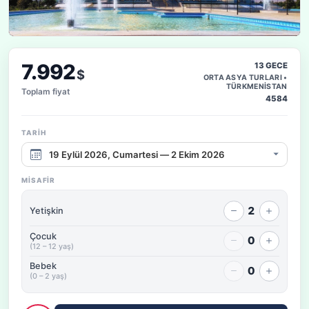
7.992
13 GECE
$
ORTA ASYA TURLARI •
TÜRKMENİSTAN
Toplam fiyat
4584
TARIH
Çıkış tarihi aralığı
MISAFIR
2
Yetişkin
Çocuk
0
(12 – 12 yaş)
Bebek
0
(0 – 2 yaş)