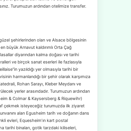
ınız. Turumuzun ardından otelimize transfer.
güzel şehirlerinden olan ve Alsace bölgesinin
 en büyük Arnavut kaldırımlı Orta Çağ
Masallar diyarından kalma doğası ve tarihi
alleri ve birçok sanat eserleri ile fazlasıyla
laise”in yazıldığı yer olmasıyla tarihi bir
sinin harmanlandığı bir şehir olarak karşımıza
Katedrali, Rohan Sarayı, Kleber Meydanı ve
rülecek yerler arasındadır. Turumuzun ardından
isheim & Colmar & Kaysersberg & Riquewihr)
ğraf çekmek isteyeceğiz turumuzda ilk ziyaret
’ unvanını alan Egusheim tarih ve doğanın dans
nkli evleri, Equesheim’ın kart postal
rihi binaları, gotik tarzdaki kiliseleri,