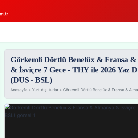
m.tr
Görkemli Dörtlü Benelüx & Fransa 
& İsviçre 7 Gece - THY ile 2026 Yaz D
(DUS - BSL)
Anasayfa
»
Yurt dışı turlar
»
Görkemli Dörtlü Benelüx & Fransa & Alman