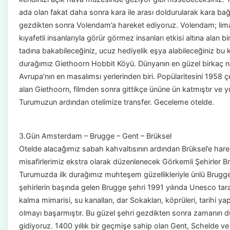
ada olan fakat daha sonra kara ile arası doldurularak kara bağl
gezdikten sonra Volendam’a hareket ediyoruz. Volendam; limanı
kıyafetli insanlarıyla görür görmez insanları etkisi altına alan bi
tadına bakabileceğiniz, ucuz hediyelik eşya alabileceğiniz b
durağımız Giethoorn Hobbit Köyü. Dünyanın en güzel birkaç no
Avrupa’nın en masalımsı yerlerinden biri. Popülaritesini 1958 
alan Giethoorn, filmden sonra gittikçe ününe ün katmıştır ve yı
Turumuzun ardından otelimize transfer. Geceleme otelde.
3.Gün Amsterdam – Brugge – Gent – Brüksel
Otelde alacağımız sabah kahvaltısının ardından Brüksel’e hare
misafirlerimiz ekstra olarak düzenlenecek Görkemli Şehirler Bru
Turumuzda ilk durağımız muhteşem güzellikleriyle ünlü Brugg
şehirlerin başında gelen Brugge şehri 1991 yılında Unesco tara
kalma mimarisi, su kanalları, dar Sokakları, köprüleri, tarihi y
olmayı başarmıştır. Bu güzel şehri gezdikten sonra zamanın d
gidiyoruz. 1400 yıllık bir geçmişe sahip olan Gent, Schelde ve L