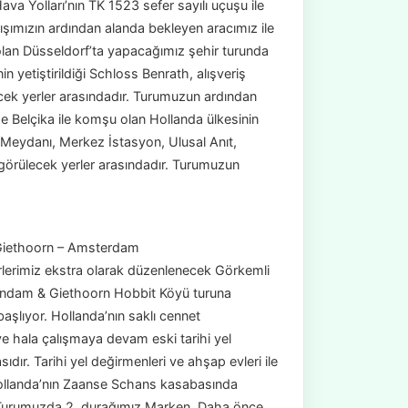
va Yolları’nın TK 1523 sefer sayılı uçuşu ile
rışımızın ardından alanda bekleyen aracımız ile
 olan Düsseldorf’ta yapacağımız şehir turunda
 yetiştirildiği Schloss Benrath, alışveriş
cek yerler arasındadır. Turumuzun ardından
Belçika ile komşu olan Hollanda ülkesinin
eydanı, Merkez İstasyon, Ulusal Anıt,
) görülecek yerler arasındadır. Turumuzun
Giethoorn – Amsterdam
rlerimiz ekstra olarak düzenlenecek Görkemli
endam & Giethoorn Hobbit Köyü turuna
aşlıyor. Hollanda’nın saklı cennet
 hala çalışmaya devam eski tarihi yel
dır. Tarihi yel değirmenleri ve ahşap evleri ile
Hollanda’nın Zaanse Schans kasabasında
. Turumuzda 2. durağımız Marken. Daha önce