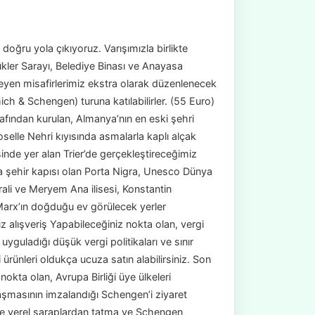
oğru yola çıkıyoruz. Varışımızla birlikte
ler Sarayı, Belediye Binası ve Anayasa
eyen misafirlerimiz ekstra olarak düzenlenecek
h & Schengen) turuna katılabilirler. (55 Euro)
afından kurulan, Almanya’nın en eski şehri
oselle Nehri kıyısında asmalarla kaplı alçak
inde yer alan Trier’de gerçekleştireceğimiz
 şehir kapısı olan Porta Nigra, Unesco Dünya
drali ve Meryem Ana ilisesi, Konstantin
 Marx’ın doğduğu ev görülecek yerler
 alışveriş Yapabileceğiniz nokta olan, vergi
uladığı düşük vergi politikaları ve sınır
rünleri oldukça ucuza satın alabilirsiniz. Son
kta olan, Avrupa Birliği üye ülkeleri
laşmasının imzalandığı Schengen’i ziyaret
de yerel şaraplardan tatma ve Schengen