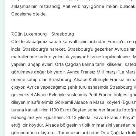
anlaşmasının imzalandığı Anıt ve binayı görme imkânı bulacaks
Geceleme otelde.
7.Gün Luxemburg – Strasbourg
Otelde alacağımız sabah kahvaltısının ardından Fransa’nın en 
incisi Strasbourg’a hareket. Strasbourg’u gezerken Avrupa’nın
mahallerinde tarihte yolculuk yapıyor hissine kapılacaksınız. 
yapıları, ahşap evleri, Orta Çağdan kalma tarihi kiliseleri, katedr
görülmeye değer bir yerdir. Ayrıca Fransız Milli marşı “La Marseil
öneme sahip olan Strasbourg, Alsace Kültürüyle Fransız mimari
çıkıyor. Ayrıca yapacağımız şehir turu esnasında Strasbourg 
geleneksel Alsace Evleriyle süslenmiş Petit France bölgesi gö
dileyen misafirlerimiz Görkemli Alsace’ın Masal Köyleri (Egu
turuna katılabilirler. (100 Euro) Baştan sona her fırsatta foto
edeceğimiz yer Egusheim. 2013 yılında ‘’Favori Fransız Köyü’
ettiği bir köydür. Alsace bölgesinin tipik mimarisini yansıtan re
görünümünü oluşturur. Turumuzun ardından Orta Çağ’dan kalma ta