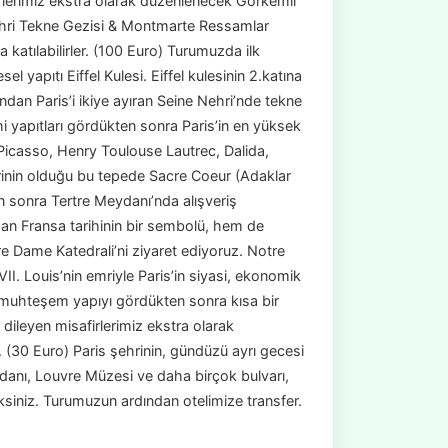
rlerimiz ekstra olarak düzenlenecek Görkemli
Nehri Tekne Gezisi & Montmarte Ressamlar
katılabilirler. (100 Euro) Turumuzda ilk
el yapıtı Eiffel Kulesi. Eiffel kulesinin 2.katına
ndan Paris’i ikiye ayıran Seine Nehri’nde tekne
hi yapıtları gördükten sonra Paris’in en yüksek
 Picasso, Henry Toulouse Lautrec, Dalida,
erinin olduğu bu tepede Sacre Coeur (Adaklar
en sonra Tertre Meydanı’nda alışveriş
dan Fransa tarihinin bir sembolü, hem de
tre Dame Katedrali’ni ziyaret ediyoruz. Notre
II. Louis’nin emriyle Paris’in siyasi, ekonomik
u muhteşem yapıyı gördükten sonra kısa bir
dileyen misafirlerimiz ekstra olarak
r. (30 Euro) Paris şehrinin, gündüzü ayrı gecesi
anı, Louvre Müzesi ve daha birçok bulvarı,
eksiniz. Turumuzun ardından otelimize transfer.