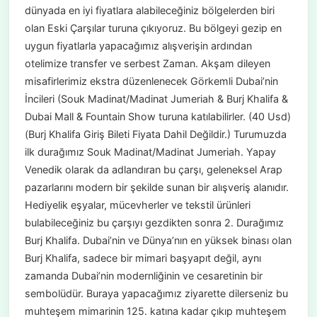
dünyada en iyi fiyatlara alabileceğiniz bölgelerden biri
olan Eski Çarşılar turuna çıkıyoruz. Bu bölgeyi gezip en
uygun fiyatlarla yapacağımız alışverişin ardından
otelimize transfer ve serbest Zaman. Akşam dileyen
misafirlerimiz ekstra düzenlenecek Görkemli Dubai’nin
İncileri (Souk Madinat/Madinat Jumeriah & Burj Khalifa &
Dubai Mall & Fountain Show turuna katılabilirler. (40 Usd)
(Burj Khalifa Giriş Bileti Fiyata Dahil Değildir.) Turumuzda
ilk durağımız Souk Madinat/Madinat Jumeriah. Yapay
Venedik olarak da adlandıran bu çarşı, geleneksel Arap
pazarlarını modern bir şekilde sunan bir alışveriş alanıdır.
Hediyelik eşyalar, mücevherler ve tekstil ürünleri
bulabileceğiniz bu çarşıyı gezdikten sonra 2. Durağımız
Burj Khalifa. Dubai’nin ve Dünya’nın en yüksek binası olan
Burj Khalifa, sadece bir mimari başyapıt değil, aynı
zamanda Dubai’nin modernliğinin ve cesaretinin bir
sembolüdür. Buraya yapacağımız ziyarette dilerseniz bu
muhteşem mimarinin 125. katına kadar çıkıp muhteşem