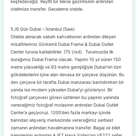
keşfedeceğiz. Keyifli bir tekne gezintisinin ardından
otelimize transfer. Geceleme otelde.
5./6.Gün Dubai – İstanbul (Saw)
Otelde alınacak sabah kahvaltısının ardından dileyen
misafirlerimiz Görkemli Dubai Frame & Dubai Outlet
Center turuna katılabilirler. (75 Usd). Turumuzda ilk
durağımız Dubai Frame olacak. Yapımı 10 yıl süren 150
metre yüksekliği ve 93 metre genişliğiyle Dubai’nin tüm
gökdelenlerini içine alan devasa bir çerçeve düşünün. Bu
dev çerçeve bir tarafta Dubai manzarası barındırırken bir
yanda ise modern yükselen Dubai'yi gösteriyor. Bir
fotoğraf çerçevesi görevi üstlenen bu yapının yanında
vereceğimiz fotoğraf molasının ardından Dubai Outlet
Center’a geçiyoruz. 1200’den fazla markayı içinde
barından alışveriş merkezinde vereceğimiz serbest
zamanın ardından havalimanına transfer. Bagaj ve bilet
işlemlerinin ardından AJET Hava Yolları’nın VF222 sefer