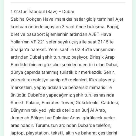
1./2.Gün İstanbul (Saw) – Dubai
Sabiha Gökçen Havalimanı dış hatlar gidiş terminali Ajet
kontuarı önünde uçuştan 3 saat önce buluşma. Bagaj,
bilet ve pasaport işlemlerinin ardından AJET Hava
Yolları’nın VF 221 sefer sayılı uçuşu ile saat 21:15’te
Sharjah’a hareket. Yerel saat ile 02:45’te varışımızın
ardından Dubai şehir turumuz başlıyor. Birleşik Arap
Emirlikleri'nin en göz alıcı şehirlerinden biri olan Dubai,
dünya çapında tanınmış turistik bir merkezdir. Şehir,
yüksek teknolojiye sahip gökdelenleri, lüks alışveriş
merkezleri, yapay adaları ve benzersiz mimarisi ile
ünlüdür. Dubai’de yapacağımız şehir turu esnasında
Sheikh Palace, Emirates Tower, Gökdelenler Caddesi,
Dünya’nın tek yedi yıldızlı oteli olan Burj Al Arab,
Jumeriah Bölgesi ve Palmiye Adası görülecek yerler
arasındadır. Turumuzun ardından Dubai’de telefon,
laptop, playstation, tekstil, altın ve baharat çeşitlerini