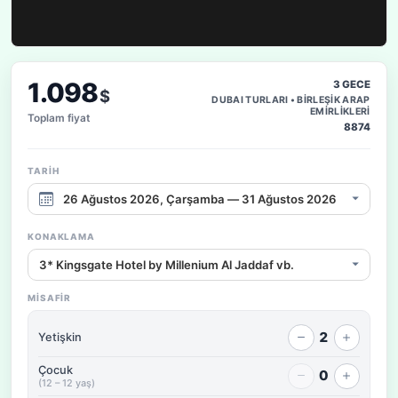
1.098
3 GECE
$
DUBAI TURLARI • BİRLEŞİK ARAP
EMİRLİKLERİ
Toplam fiyat
8874
TARIH
Çıkış tarihi aralığı
KONAKLAMA
Konaklama / fiyat seçeneği
MISAFIR
2
Yetişkin
Çocuk
0
(12 – 12 yaş)