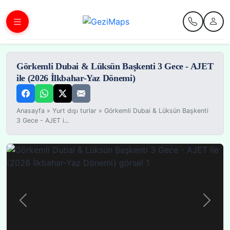
Görkemli Dubai & Lüksün Başkenti 3 Gece - AJET
ile (2026 İlkbahar-Yaz Dönemi)
Anasayfa
»
Yurt dışı turlar
»
Görkemli Dubai & Lüksün Başkenti
3 Gece - AJET i...