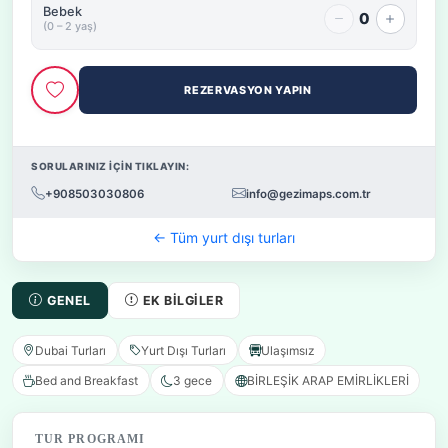
Bebek
0
(0 – 2 yaş)
REZERVASYON YAPIN
SORULARINIZ İÇİN TIKLAYIN:
+908503030806
info@gezimaps.com.tr
← Tüm yurt dışı turları
GENEL
EK BILGILER
Dubai Turları
Yurt Dışı Turları
Ulaşımsız
Bed and Breakfast
3 gece
BİRLEŞİK ARAP EMİRLİKLERİ
TUR PROGRAMI