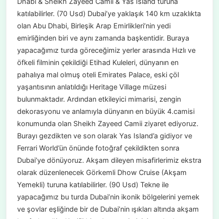
Dhabi & Sheikh Zayeed Camii & Yas Island turuna
katılabilirler. (70 Usd) Dubai’ye yaklaşık 140 km uzaklıkta
olan Abu Dhabi, Birleşik Arap Emirlikleri’nin yedi
emirliğinden biri ve aynı zamanda başkentidir. Buraya
yapacağımız turda göreceğimiz yerler arasında Hızlı ve
öfkeli filminin çekildiği Etihad Kuleleri, dünyanın en
pahalıya mal olmuş oteli Emirates Palace, eski çöl
yaşantısının anlatıldığı Heritage Village müzesi
bulunmaktadır. Ardından etkileyici mimarisi, zengin
dekorasyonu ve anlamıyla dünyanın en büyük 4.camisi
konumunda olan Sheikh Zayeed Camii ziyaret ediyoruz.
Burayı gezdikten ve son olarak Yas Island’a gidiyor ve
Ferrari World’ün önünde fotoğraf çekildikten sonra
Dubai’ye dönüyoruz. Akşam dileyen misafirlerimiz ekstra
olarak düzenlenecek Görkemli Dhow Cruise (Akşam
Yemekli) turuna katılabilirler. (90 Usd) Tekne ile
yapacağımız bu turda Dubai’nin ikonik bölgelerini yemek
ve şovlar eşliğinde bir de Dubai’nin ışıkları altında akşam