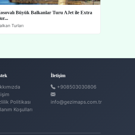
osovalı Büyük Balkanlar Turu AJet ile Extra
ur...
alkan Turları
stek
İletişim
kkımızda
+908503030806
tişim
Ara
+908503030806
lilik Politikası
info@gezimaps.com.tr
lanım Koşulları
WhatsApp
Hemen yaz
E-posta
info@gezimaps.com.tr