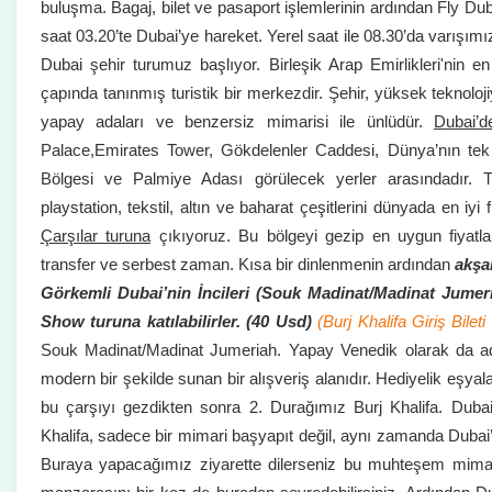
buluşma. Bagaj, bilet ve pasaport işlemlerinin ardından Fly Dub
saat 03.20’te Dubai’ye hareket. Yerel saat ile 08.30’da varışımı
Dubai şehir turumuz başlıyor. Birleşik Arap Emirlikleri'nin en
çapında tanınmış turistik bir merkezdir. Şehir, yüksek teknoloji
yapay adaları ve benzersiz mimarisi ile ünlüdür.
Dubai’d
Palace,Emirates Tower, Gökdelenler Caddesi, Dünya’nın tek y
Bölgesi ve Palmiye Adası görülecek yerler arasındadır. T
playstation, tekstil, altın ve baharat çeşitlerini dünyada en iyi 
Çarşılar turuna
çıkıyoruz. Bu bölgeyi gezip en uygun fiyatla
transfer ve serbest zaman. Kısa bir dinlenmenin ardından
akşa
Görkemli Dubai’nin İncileri (Souk Madinat/Madinat Jumer
Show turuna katılabilirler. (40 Usd)
(Burj Khalifa Giriş Bileti
Souk Madinat/Madinat Jumeriah.
Yapay Venedik olarak da a
modern bir şekilde sunan bir alışveriş alanıdır. Hediyelik eşyala
bu çarşıyı gezdikten sonra 2. Durağımız Burj Khalifa. Duba
Khalifa, sadece bir mimari başyapıt değil, aynı zamanda Dubai’
Buraya yapacağımız ziyarette dilerseniz bu muhteşem mima