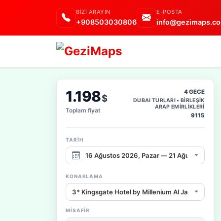
BIZI ARAYIN
E-POSTA
+908503030806
info@gezimaps.co
1.198
4 GECE
$
DUBAI TURLARI • BİRLEŞİK
ARAP EMİRLİKLERİ
Toplam fiyat
9115
TARIH
Çıkış tarihi aralığı
KONAKLAMA
Konaklama / fiyat seçeneği
MISAFIR