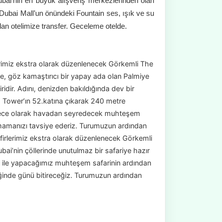
ubai’nin en büyük alışveriş merkezlerinden olan
Dubai Mall’un önündeki Fountain ses, ışık ve su
ndan otelimize transfer. Geceleme otelde.
erimiz ekstra olarak düzenlenecek Görkemli The
nde, göz kamaştırıcı bir yapay ada olan Palmiye
idir. Adını, denizden bakıldığında dev bir
m Tower’ın 52.katına çıkarak 240 metre
erece olarak havadan seyredecek muhteşem
mamanızı tavsiye ederiz. Turumuzun ardından
afirlerimiz ekstra olarak düzenlenecek Görkemli
bai’nin çöllerinde unutulmaz bir safariye hazır
ar ile yapacağımız muhteşem safarinin ardından
inde günü bitireceğiz. Turumuzun ardından