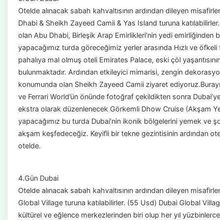
Otelde alınacak sabah kahvaltısının ardından dileyen misafirl
Dhabi & Sheikh Zayeed Camii & Yas Island turuna katılabilirler
olan Abu Dhabi, Birleşik Arap Emirlikleri’nin yedi emirliğinden
yapacağımız turda göreceğimiz yerler arasında Hızlı ve öfkeli fi
pahalıya mal olmuş oteli Emirates Palace, eski çöl yaşantısının
bulunmaktadır. Ardından etkileyici mimarisi, zengin dekorasy
konumunda olan Sheikh Zayeed Camii ziyaret ediyoruz.Burayı 
ve Ferrari World’ün önünde fotoğraf çekildikten sonra Dubai’y
ekstra olarak düzenlenecek Görkemli Dhow Cruise (Akşam Yemekl
yapacağımız bu turda Dubai’nin ikonik bölgelerini yemek ve şovla
akşam keşfedeceğiz. Keyifli bir tekne gezintisinin ardından ot
otelde.
4.Gün Dubai
Otelde alınacak sabah kahvaltısının ardından dileyen misafirl
Global Village turuna katılabilirler. (55 Usd) Dubai Global Villag
kültürel ve eğlence merkezlerinden biri olup her yıl yüzbinlerce