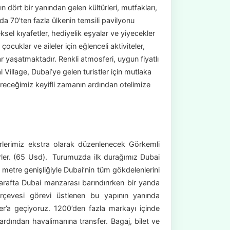
 dört bir yanından gelen kültürleri, mutfakları,
ada 70'ten fazla ülkenin temsili pavilyonu
el kıyafetler, hediyelik eşyalar ve yiyecekler
ocuklar ve aileler için eğlenceli aktiviteler,
r yaşatmaktadır. Renkli atmosferi, uygun fiyatlı
al Village, Dubai’ye gelen turistler için mutlaka
receğimiz keyifli zamanın ardından otelimize
irlerimiz ekstra olarak düzenlenecek Görkemli
irler. (65 Usd). Turumuzda ilk durağımız Dubai
metre genişliğiyle Dubai’nin tüm gökdelenlerini
arafta Dubai manzarası barındırırken bir yanda
erçevesi görevi üstlenen bu yapının yanında
r’a geçiyoruz. 1200’den fazla markayı içinde
rdından havalimanına transfer. Bagaj, bilet ve