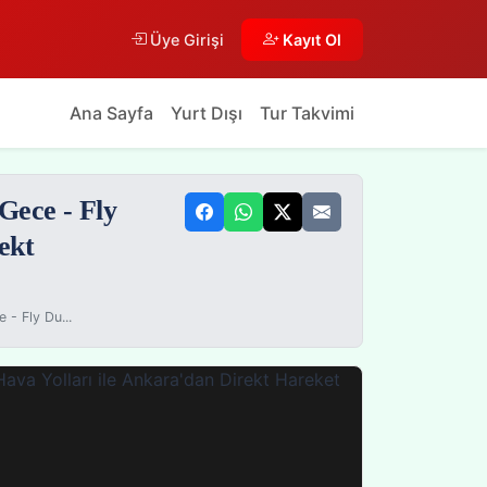
Üye Girişi
Kayıt Ol
Ana Sayfa
Yurt Dışı
Tur Takvimi
Gece - Fly
ekt
- Fly Du...