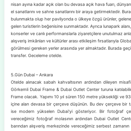
nisan ayına kadar açık olan bu devasa açık hava fuarı, dünyanın
el sanatlarını ve sahne sanatlarını bir araya getirmektedir. Bur
bulunmakta olup her pavilyonda o ülkeye özgü ürünler, geleneks
gelen turistlerin beğenisine sunmaktadır. Ayrıca lunapark alanı, ç
konserler ve canlı performanslarla ziyaretçilere unutulmaz anla
alışveriş imkânları ve kültürler arası etkileşim fırsatlarıyla Glob
görülmesi gereken yerler arasında yer almaktadır. Burada geçi
transfer. Geceleme otelde.
5.Gün Dubai – Ankara
Otelde alınacak sabah kahvaltısının ardından dileyen misaf
Görkemli Dubai Frame & Dubai Outlet Center turuna katılabil
Frame olacak. Yapımı 10 yıl süren 150 metre yüksekliği ve 93 
içine alan devasa bir çerçeve düşünün. Bu dev çerçeve bir t
ise modern yükselen Dubai'yi gösteriyor. Bir fotoğraf ç
vereceğimiz fotoğraf molasının ardından Dubai Outlet Cente
barından alışveriş merkezinde vereceğimiz serbest zamanın a