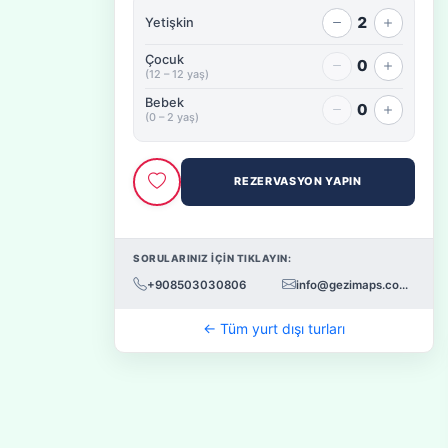
2
Yetişkin
Çocuk
0
(12 – 12 yaş)
Bebek
0
(0 – 2 yaş)
REZERVASYON YAPIN
SORULARINIZ İÇİN TIKLAYIN:
+908503030806
info@gezimaps.com.tr
← Tüm yurt dışı turları