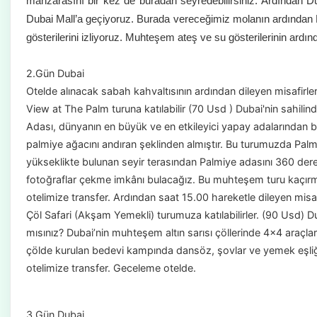
manzarasını bir kez de buradan seyredebilirsiniz. Ardından D
Dubai Mall’a geçiyoruz. Burada vereceğimiz molanın ardından 
gösterilerini izliyoruz. Muhteşem ateş ve su gösterilerinin ardı
2.Gün Dubai
Otelde alınacak sabah kahvaltısının ardından dileyen misafirl
View at The Palm turuna katılabilir (70 Usd ) Dubai'nin sahili
Adası, dünyanın en büyük ve en etkileyici yapay adalarından bir
palmiye ağacını andıran şeklinden almıştır. Bu turumuzda Pal
yükseklikte bulunan seyir terasından Palmiye adasını 360 d
fotoğraflar çekme imkânı bulacağız. Bu muhteşem turu kaçır
otelimize transfer. Ardından saat 15.00 hareketle dileyen mis
Çöl Safari (Akşam Yemekli) turumuza katılabilirler. (90 Usd) Du
mısınız? Dubai’nin muhteşem altın sarısı çöllerinde 4x4 araçl
çölde kurulan bedevi kampında dansöz, şovlar ve yemek eşliğ
otelimize transfer. Geceleme otelde.
3.Gün Dubai