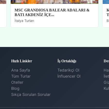
MSC GRANDIOSA BALEAR ADALARI &
K
BATI AKDENİZ İÇE...
T
İtalya Turları
B
Hızlı Linkler
İş Ortaklığı
De
Ana Sayfa
Tedarikçi Ol
Ha
Tüm Turlar
İnfluencer Ol
İle
Oteller
Giz
Blog
Kul
Sıkça Sorulan Sorular