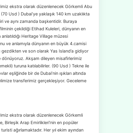
erimiz ekstra olarak düzenlenecek Görkemli Abu
. (70 Usd ) Dubai’ye yaklaşık 140 km uzaklıkta
 biri ve aynı zamanda başkentidir. Buraya
lminin çekildiği Etihad Kuleleri, dünyanın en
 anlatıldığı Heritage Village müzesi
onu ve anlamıyla dünyanın en büyük 4.camisi
gezdikten ve son olarak Yas Island’a gidiyor
e dönüyoruz. Akşam dileyen misafirlerimiz
i) turuna katılabilirler. (90 Usd ) Tekne ile
r eşliğinde bir de Dubai’nin ışıkları altında
elimize transferimiz gerçekleşiyor. Geceleme
erimiz ekstra olarak düzenlenecek Görkemli
e, Birleşik Arap Emirlikleri'nin en popüler
 turisti ağırlamaktadır. Her yıl ekim ayından