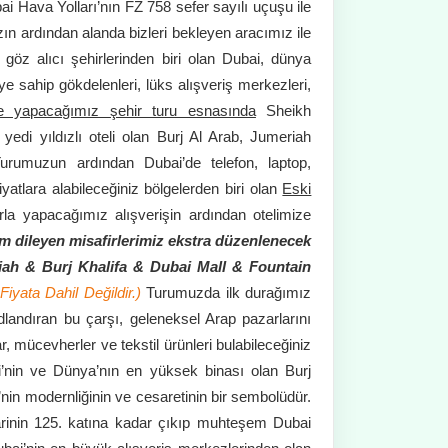
ai Hava Yolları’nın FZ 758 sefer sayılı uçuşu ile
zın ardından alanda bizleri bekleyen aracımız ile
 göz alıcı şehirlerinden biri olan Dubai, dünya
ye sahip gökdelenleri, lüks alışveriş merkezleri,
e yapacağımız şehir turu esnasında
Sheikh
edi yıldızlı oteli olan Burj Al Arab, Jumeriah
urumuzun ardından Dubai’de telefon, laptop,
fiyatlara alabileceğiniz bölgelerden biri olan
Eski
rla yapacağımız alışverişin ardından otelimize
m dileyen misafirlerimiz
ekstra düzenlenecek
iah & Burj Khalifa & Dubai Mall & Fountain
 Fiyata Dahil Değildir.)
Turumuzda ilk durağımız
dlandıran bu çarşı,
geleneksel Arap pazarlarını
r, mücevherler ve tekstil ürünleri bulabileceğiniz
i’nin ve Dünya’nın en yüksek binası olan Burj
nin modernliğinin ve cesaretinin bir sembolüdür.
rinin 125. katına kadar çıkıp muhteşem Dubai