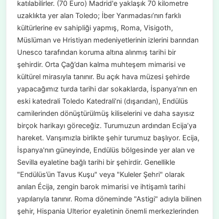
katılabilirler. (70 Euro) Madrid'e yaklaşık 70 kilometre
uzaklıkta yer alan Toledo; İber Yarımadası’nın farklı
kültürlerine ev sahipliği yapmış, Roma, Visigoth,
Müslüman ve Hristiyan medeniyetlerinin izlerini barından
Unesco tarafından koruma altına alınmış tarihi bir
şehirdir. Orta Çağ’dan kalma muhteşem mimarisi ve
kültürel mirasıyla tanınır. Bu açık hava müzesi şehirde
yapacağımız turda tarihi dar sokaklarda, İspanya’nın en
eski katedrali Toledo Katedrali’ni (dışarıdan), Endülüs
camilerinden dönüştürülmüş kiliselerini ve daha sayısız
birçok harikayı göreceğiz. Turumuzun ardından Ecija’ya
hareket. Varışımızla birlikte şehir turumuz başlıyor. Ecija,
İspanya'nın güneyinde, Endülüs bölgesinde yer alan ve
Sevilla eyaletine bağlı tarihi bir şehirdir. Genellikle
"Endülüs’ün Tavus Kuşu" veya "Kuleler Şehri" olarak
anılan Écija, zengin barok mimarisi ve ihtişamlı tarihi
yapılarıyla tanınır. Roma döneminde "Astigi" adıyla bilinen
şehir, Hispania Ulterior eyaletinin önemli merkezlerinden