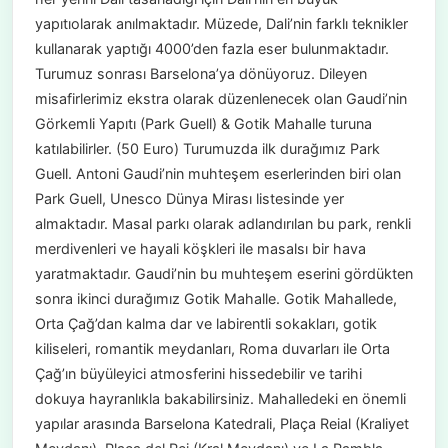
yapıtıolarak anılmaktadır. Müzede, Dali’nin farklı teknikler
kullanarak yaptığı 4000’den fazla eser bulunmaktadır.
Turumuz sonrası Barselona’ya dönüyoruz. Dileyen
misafirlerimiz ekstra olarak düzenlenecek olan Gaudi’nin
Görkemli Yapıtı (Park Guell) & Gotik Mahalle turuna
katılabilirler. (50 Euro) Turumuzda ilk durağımız Park
Guell. Antoni Gaudi’nin muhteşem eserlerinden biri olan
Park Guell, Unesco Dünya Mirası listesinde yer
almaktadır. Masal parkı olarak adlandırılan bu park, renkli
merdivenleri ve hayali köşkleri ile masalsı bir hava
yaratmaktadır. Gaudi’nin bu muhteşem eserini gördükten
sonra ikinci durağımız Gotik Mahalle. Gotik Mahallede,
Orta Çağ’dan kalma dar ve labirentli sokakları, gotik
kiliseleri, romantik meydanları, Roma duvarları ile Orta
Çağ’ın büyüleyici atmosferini hissedebilir ve tarihi
dokuya hayranlıkla bakabilirsiniz. Mahalledeki en önemli
yapılar arasında Barselona Katedrali, Plaça Reial (Kraliyet