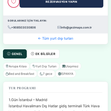
REZERVASYON YAPIN
SORULARINIZ İÇİN TIKLAYIN:
+908503030806
info@gezimaps.com.tr
← Tüm yurt dışı turları
GENEL
EK BILGILER
Avrupa Kıtası
Yurt Dışı Turları
Ulaşımsız
Bed and Breakfast
7 gece
İSPANYA
TUR PROGRAMI
1.Gün İstanbul – Madrid
İstanbul Havalimanı Dış Hatlar gidiş terminali Türk Hava