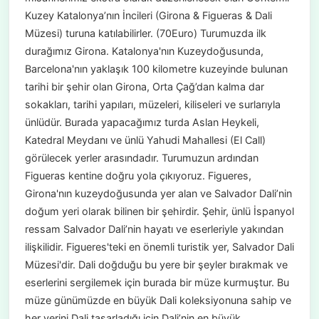
Kuzey Katalonya’nın İncileri (Girona & Figueras & Dali
Müzesi) turuna katılabilirler. (70Euro) Turumuzda ilk
durağımız Girona. Katalonya'nın Kuzeydoğusunda,
Barcelona'nın yaklaşık 100 kilometre kuzeyinde bulunan
tarihi bir şehir olan Girona, Orta Çağ’dan kalma dar
sokakları, tarihi yapıları, müzeleri, kiliseleri ve surlarıyla
ünlüdür. Burada yapacağımız turda Aslan Heykeli,
Katedral Meydanı ve ünlü Yahudi Mahallesi (El Call)
görülecek yerler arasındadır. Turumuzun ardından
Figueras kentine doğru yola çıkıyoruz. Figueres,
Girona'nın kuzeydoğusunda yer alan ve Salvador Dali’nin
doğum yeri olarak bilinen bir şehirdir. Şehir, ünlü İspanyol
ressam Salvador Dali’nin hayatı ve eserleriyle yakından
ilişkilidir. Figueres'teki en önemli turistik yer, Salvador Dali
Müzesi'dir. Dali doğduğu bu yere bir şeyler bırakmak ve
eserlerini sergilemek için burada bir müze kurmuştur. Bu
müze günümüzde en büyük Dali koleksiyonuna sahip ve
her yerini Dali tasarladığı için Dali’nin en büyük