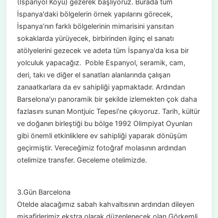
(İspanyol Köyü) gezerek başlıyoruz. Burada tüm
İspanya'daki bölgelerin örnek yapılarını görecek,
İspanya’nın farklı bölgelerinin mimarisini yansıtan
sokaklarda yürüyecek, birbirinden ilginç el sanatı
atölyelerini gezecek ve adeta tüm İspanya'da kısa bir
yolculuk yapacağız. Poble Espanyol, seramik, cam,
deri, takı ve diğer el sanatları alanlarında çalışan
zanaatkarlara da ev sahipliği yapmaktadır. Ardından
Barselona’yı panoramik bir şekilde izlemekten çok daha
fazlasını sunan Montjuic Tepesi’ne çıkıyoruz. Tarih, kültür
ve doğanın birleştiği bu bölge 1992 Olimpiyat Oyunları
gibi önemli etkinliklere ev sahipliği yaparak dönüşüm
geçirmiştir. Vereceğimiz fotoğraf molasının ardından
otelimize transfer. Geceleme otelimizde.
3.Gün Barcelona
Otelde alacağımız sabah kahvaltısının ardından dileyen
misafirlerimiz ekstra olarak düzenlenecek olan Görkemli