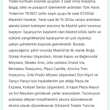
Yolları kontuarı önünde uçuştan 3 saat önce buluşma.
Bagaj, bilet ve pasaport işlemlerinin ardından Türk Hava
Yolları’nın TK1857 sefer sayılı uçuşu ile saat 07.00’da
Madrid’e hareket. Yerel saat ile 10.30’da varışın ardından
alanda bizleri bekleyen aracımız ile Madrid şehir turumuz
başlıyor. İspanya’nın başkenti olan Madrid köklü tarihi ve
kültürel zenginlikleriyle İspanya’nın en çok ziyaretçi
çeken şehirlerinin başında gelmektedir. Burada
yapacağımız şehir turunda Madrid'de ilk olarak Boğa
Güreşi Arenası (dışarıdan), Alcala Kapısı ve Bağımsızlık
Meydanı, Sibeles Anıtı, ünlü caddesi Grand Via,
Bernabeu Stadyumu, Plaza Castilla, Atocha Tren
İstasyonu, Ünlü Prado Müzesi (dışarıdan) Don Kişot ve
Sanço Panço’nun heykellerinin yer aldığı Plaza de
Espana, Kraliyet Sarayı (dışarıdan), 9 kapılı Plaza Mayor
ve Sol Meydanı görülecek yerler arasındadır. Turumuzun
ardından dileyen misafirlerimiz ekstra düzenlenecek
ekstra olarak düzenlenecek Görkemli Toledo Turu’na