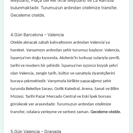
Meydanı), Plaça del Rei (Kral Meydanı) ve La Rambla
bulunmaktadır. Turumuzun ardından otelimize transfer.
Geceleme otelde.
4.Gün Barcelona – Valencia
Otelde alınacak sabah kahvaltısının ardından Valencia’ya
hareket. Varışımızın ardından şehir turumuz başlıyor. Valencia,
İspanya'nın doğu kıyısında, Akdeniz'in turkuaz sularıyla çevrili,
tarihi ve modern bir şehirdir. İspanya'nın üçüncü büyük şehri
olan Valencia, zengin tarih, kültür ve sanatıyla ziyaretçilerini
buraya çekmektedir. Varışımızla birlikte yapacağımız şehir
turunda
Belediye Sarayı, Gotik Katedral, Arena, Sanat ve Bilim
Müzesi, Tarihi Pazar Mercado Central ve Eski İpek borsası
görülecek yer arasındadır. Turumuzun ardından otelimize
transfer, odalara yerleşme ve serbest zaman.
Geceleme otelde.
5.Gün Valencia – Granada