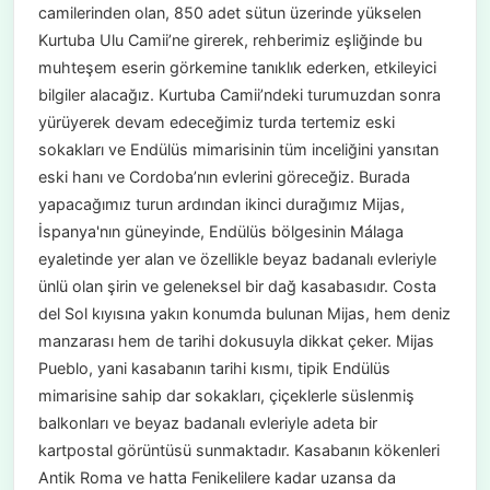
camilerinden olan, 850 adet sütun üzerinde yükselen
Kurtuba Ulu Camii’ne girerek, rehberimiz eşliğinde bu
muhteşem eserin görkemine tanıklık ederken, etkileyici
bilgiler alacağız. Kurtuba Camii’ndeki turumuzdan sonra
yürüyerek devam edeceğimiz turda tertemiz eski
sokakları ve Endülüs mimarisinin tüm inceliğini yansıtan
eski hanı ve Cordoba’nın evlerini göreceğiz. Burada
yapacağımız turun ardından ikinci durağımız Mijas,
İspanya'nın güneyinde, Endülüs bölgesinin Málaga
eyaletinde yer alan ve özellikle beyaz badanalı evleriyle
ünlü olan şirin ve geleneksel bir dağ kasabasıdır. Costa
del Sol kıyısına yakın konumda bulunan Mijas, hem deniz
manzarası hem de tarihi dokusuyla dikkat çeker. Mijas
Pueblo, yani kasabanın tarihi kısmı, tipik Endülüs
mimarisine sahip dar sokakları, çiçeklerle süslenmiş
balkonları ve beyaz badanalı evleriyle adeta bir
kartpostal görüntüsü sunmaktadır. Kasabanın kökenleri
Antik Roma ve hatta Fenikelilere kadar uzansa da