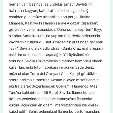
hemen yanı başında ise Endülüs Emevî Devleti’nin
hatırasını taşıyan, katedralin üzerine inşa edildiği
camiden günümüze ulaşabilen son parça Hiralda
Minaresi, Kastilya krallarının sarayı Alcazar (dışarıdan)
görülecek yerler arasındadır. Daha sonra keşiften 19.yy.
a kadar Amerika kıtasına yapılan tüm deniz seferlerinin
kayıtlarının tutulduğu Hint Arşivleri'nin arasından geçerek
"eski" Sevilla olarak adlandırılan Santa Cruz mahallesinin
eski dar sokaklarına ulaşacağız. Yürüyüşümüzün
sonunda Sevilla Üniversitesinin merkez kampüsü olarak
kullanılan, eski tütün fabrikası ve günümüzde deniz
müzesi olan Torre del Oro yani Altın Kule’yi gördükten
sonra otelimize transfer. Akşam dileyen misafirlerimiz
ekstra olarak düzenlenecek Görkemli Flamenco Ateşi
Turu’na katılabilirler. (55 Euro) Sevilla, flamenkonun
doğum yerlerinden biridir ve İspanya'nın flamenko
kültürü açısından en önemli merkezlerinden biri olarak
kabul edilir. Şehir, geleneksel flamenko performansları,