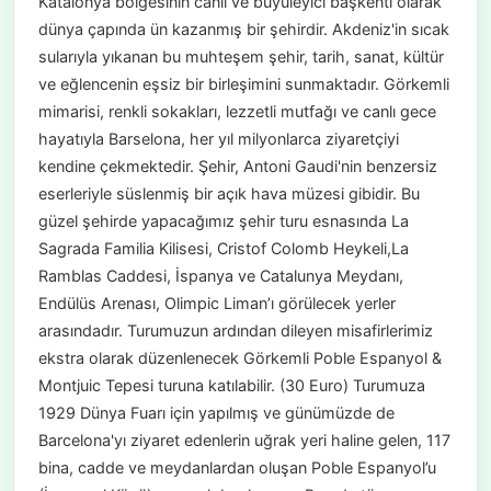
Katalonya bölgesinin canlı ve büyüleyici başkenti olarak
dünya çapında ün kazanmış bir şehirdir. Akdeniz'in sıcak
sularıyla yıkanan bu muhteşem şehir, tarih, sanat, kültür
ve eğlencenin eşsiz bir birleşimini sunmaktadır. Görkemli
mimarisi, renkli sokakları, lezzetli mutfağı ve canlı gece
hayatıyla Barselona, her yıl milyonlarca ziyaretçiyi
kendine çekmektedir. Şehir, Antoni Gaudi'nin benzersiz
eserleriyle süslenmiş bir açık hava müzesi gibidir. Bu
güzel şehirde yapacağımız şehir turu esnasında La
Sagrada Familia Kilisesi, Cristof Colomb Heykeli,La
Ramblas Caddesi, İspanya ve Catalunya Meydanı,
Endülüs Arenası, Olimpic Liman’ı görülecek yerler
arasındadır. Turumuzun ardından dileyen misafirlerimiz
ekstra olarak düzenlenecek Görkemli Poble Espanyol &
Montjuic Tepesi turuna katılabilir. (30 Euro) Turumuza
1929 Dünya Fuarı için yapılmış ve günümüzde de
Barcelona'yı ziyaret edenlerin uğrak yeri haline gelen, 117
bina, cadde ve meydanlardan oluşan Poble Espanyol’u