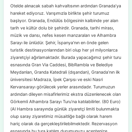
Otelde alınacak sabah kahvaltısının ardından Granada’ya
hareket ediyoruz. Varışımızla birlikte şehir turumuz
başlıyor. Granada, Endülüs bölgesinin kalbinde yer alan
tarih ve kültür dolu bir şehirdir. Granada, tarihi mirası,
müzik ve dansı, nefes kesen manzaraları ve Alhambra
Sarayı ile ünlüdür. Şehir, İspanya'nın en önde gelen
turistik destinasyonlarından biri olup her yıl milyonlarca
ziyaretçiyi ağırlamaktadır. Burada yapacağımız şehir turu
esnasında Gran Via Caddesi, BibRambla ve Belediye
Meydanları, Granda Katedrali (dışarıdan), Granada’nın ilk
üniversitesi Madraza, İpek Çarşısı ve eski Nasri
Kervansarayı görülecek yerler arasındadır. Turumuzun
ardından dileyen misafirlerimiz ekstra düzenlenecek olan
Görkemli Alhambra Sarayı Turu’na katılabilirler. (80 Euro)
(Al Hambra sarayında günlük ziyaretçi limiti bulunmakta
olup saray ziyaretimiz müsaitliğe bağlı olarak harem
hariç olarak da gerçekleştirilebilmektedir. Rezervasyon
esnasında bu tura katılım durumunuzu acentenize