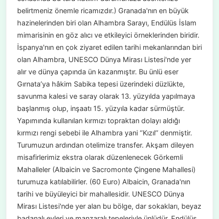
belirtmeniz önemle ricamızdır.) Granada'nın en büyük
hazinelerinden biri olan Alhambra Sarayı, Endülüs İslam
mimarisinin en göz alıcı ve etkileyici örneklerinden biridir.
İspanya'nın en çok ziyaret edilen tarihi mekanlarından biri
olan Alhambra, UNESCO Dünya Mirası Listesi'nde yer
alır ve dünya çapında ün kazanmıştır. Bu ünlü eser
Gırnata’ya hâkim Sabika tepesi üzerindeki düzlükte,
savunma kalesi ve saray olarak 13. yüzyılda yapılmaya
başlanmış olup, inşaatı 15. yüzyıla kadar sürmüştür.
Yapımında kullanılan kırmızı topraktan dolayı aldığı
kırmızı rengi sebebi ile Alhambra yani ‘’Kızıl’’ denmiştir.
Turumuzun ardından otelimize transfer. Akşam dileyen
misafirlerimiz ekstra olarak düzenlenecek Görkemli
Mahalleler (Albaicin ve Sacromonte Çingene Mahallesi)
turumuza katılabilirler. (60 Euro) Albaicin, Granada'nın
tarihi ve büyüleyici bir mahallesidir. UNESCO Dünya
Mirası Listesi'nde yer alan bu bölge, dar sokakları, beyaz
badanalı evleri ve manzaralı tepeleriyle ünlüdür. Endülüs