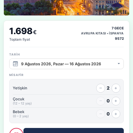
1.698
7 GECE
€
AVRUPA KITASI • İSPANYA
9572
Toplam fiyat
TARIH
Çıkış tarihi aralığı
MISAFIR
2
Yetişkin
Çocuk
0
(12 – 12 yaş)
Bebek
0
(0 – 2 yaş)