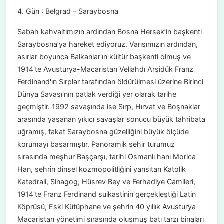
4. Gün : Belgrad – Saraybosna
Sabah kahvaltımızın ardından Bosna Hersek’in başkenti
Saraybosna’ya hareket ediyoruz. Varışımızın ardından,
asırlar boyunca Balkanlar'ın kültür başkenti olmuş ve
1914'te Avusturya-Macaristan Veliahdı Arşidük Franz
Ferdinand'ın Sırplar tarafından öldürülmesi üzerine Birinci
Dünya Savaşı'nın patlak verdiği yer olarak tarihe
geçmiştir. 1992 savaşında ise Sırp, Hırvat ve Boşnaklar
arasında yaşanan yıkıcı savaşlar sonucu büyük tahribata
uğramış, fakat Saraybosna güzelliğini büyük ölçüde
korumayı başarmıştır. Panoramik şehir turumuz
sırasında meşhur Başçarşı, tarihi Osmanlı hanı Morica
Han, şehrin dinsel kozmopolitliğini yansıtan Katolik
Katedrali, Sinagog, Hüsrev Bey ve Ferhadiye Camileri,
1914'te Franz Ferdinand suikastinin gerçekleştiği Latin
Köprüsü, Eski Kütüphane ve şehrin 40 yıllık Avusturya-
Macaristan yönetimi sırasında oluşmuş batı tarzı binaları