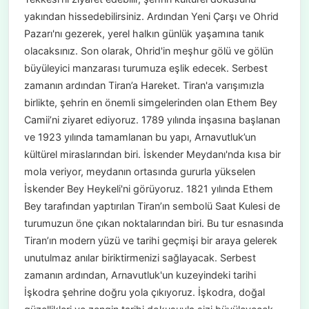
yakından hissedebilirsiniz. Ardından Yeni Çarşı ve Ohrid
Pazarı'nı gezerek, yerel halkın günlük yaşamına tanık
olacaksınız. Son olarak, Ohrid'in meşhur gölü ve gölün
büyüleyici manzarası turumuza eşlik edecek. Serbest
zamanın ardından Tiran’a Hareket. Tiran'a varışımızla
birlikte, şehrin en önemli simgelerinden olan Ethem Bey
Camii’ni ziyaret ediyoruz. 1789 yılında inşasına başlanan
ve 1923 yılında tamamlanan bu yapı, Arnavutluk’un
kültürel miraslarından biri. İskender Meydanı'nda kısa bir
mola veriyor, meydanın ortasında gururla yükselen
İskender Bey Heykeli'ni görüyoruz. 1821 yılında Ethem
Bey tarafından yaptırılan Tiran’ın sembolü Saat Kulesi de
turumuzun öne çıkan noktalarından biri. Bu tur esnasında
Tiran’ın modern yüzü ve tarihi geçmişi bir araya gelerek
unutulmaz anılar biriktirmenizi sağlayacak. Serbest
zamanın ardından, Arnavutluk'un kuzeyindeki tarihi
İşkodra şehrine doğru yola çıkıyoruz. İşkodra, doğal