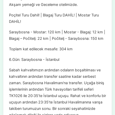
Akşam yemeği ve Geceleme otelimizde.
Poçitel Turu Dahil! | Blagaj Turu DAHİL! | Mostar Turu
DAHİL!
Saraybosna - Mostar: 120 km | Mostar - Blagaj: 12 km |
Blagaj – Počitelj: 22 km | Počitelj - Saraybosna: 150 km
Toplam kat edilecek mesafe: 304 km
6.Gün: Saraybosna - İstanbul
Sabah kahvaltımızın ardından odaların boşaltılması ve
kahvaltının ardından transfer saatine kadar serbest
zaman. Saraybosna Havalimanı'na transfer. Uçağa biniş
işlemlerinin ardından Türk havayolları tarifeli seferi
TK1026 ile 20:35’te İstanbul uçuşu. Rahat ve konforlu bir
uçuşun ardından 23:35’te İstanbul Havalimanına varışa
takiben turumuzun sonu. Bir sonraki seyahatinizde
görüşmek dileği ile sizlere veda ediyoruz.