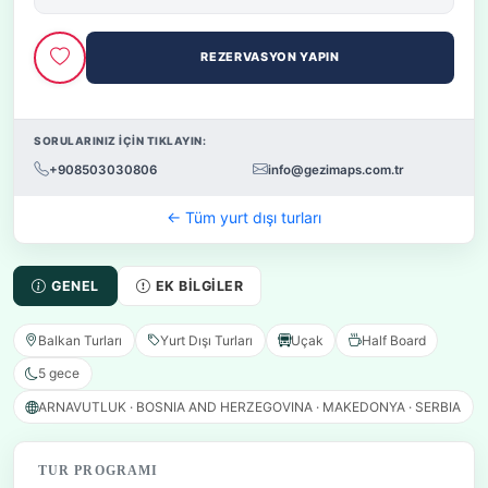
REZERVASYON YAPIN
SORULARINIZ İÇİN TIKLAYIN:
+908503030806
info@gezimaps.com.tr
← Tüm yurt dışı turları
GENEL
EK BILGILER
Balkan Turları
Yurt Dışı Turları
Uçak
Half Board
5 gece
ARNAVUTLUK · BOSNIA AND HERZEGOVINA · MAKEDONYA · SERBIA
TUR PROGRAMI