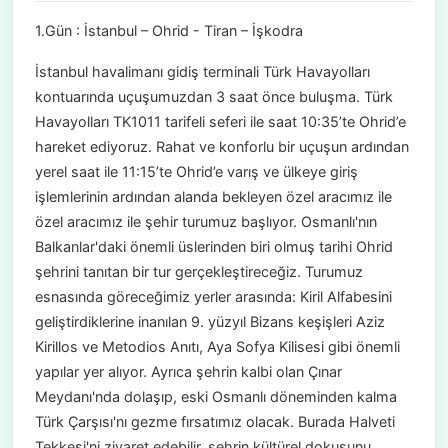
1.Gün : İstanbul – Ohrid - Tiran – İşkodra
İstanbul havalimanı gidiş terminali Türk Havayolları
kontuarında uçuşumuzdan 3 saat önce buluşma. Türk
Havayolları TK1011 tarifeli seferi ile saat 10:35’te Ohrid’e
hareket ediyoruz. Rahat ve konforlu bir uçuşun ardından
yerel saat ile 11:15’te Ohrid’e varış ve ülkeye giriş
işlemlerinin ardından alanda bekleyen özel aracımız ile
özel aracımız ile şehir turumuz başlıyor. Osmanlı'nın
Balkanlar'daki önemli üslerinden biri olmuş tarihi Ohrid
şehrini tanıtan bir tur gerçekleştireceğiz. Turumuz
esnasında göreceğimiz yerler arasında: Kiril Alfabesini
geliştirdiklerine inanılan 9. yüzyıl Bizans keşişleri Aziz
Kirillos ve Metodios Anıtı, Aya Sofya Kilisesi gibi önemli
yapılar yer alıyor. Ayrıca şehrin kalbi olan Çınar
Meydanı'nda dolaşıp, eski Osmanlı döneminden kalma
Türk Çarşısı'nı gezme fırsatımız olacak. Burada Halveti
Tekkesi'ni ziyaret edebilir, şehrin kültürel dokusunu