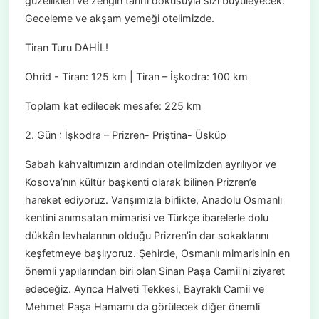
güzellikleri ve zengin tarihi dokusuyla sizi büyüleyecek.
Geceleme ve akşam yemeği otelimizde.
Tiran Turu DAHİL!
Ohrid - Tiran: 125 km | Tiran – İşkodra: 100 km
Toplam kat edilecek mesafe: 225 km
2. Gün : İşkodra – Prizren- Priştina- Üsküp
Sabah kahvaltımızın ardından otelimizden ayrılıyor ve
Kosova’nın kültür başkenti olarak bilinen Prizren’e
hareket ediyoruz. Varışımızla birlikte, Anadolu Osmanlı
kentini anımsatan mimarisi ve Türkçe ibarelerle dolu
dükkân levhalarının olduğu Prizren’in dar sokaklarını
keşfetmeye başlıyoruz. Şehirde, Osmanlı mimarisinin en
önemli yapılarından biri olan Sinan Paşa Camii'ni ziyaret
edeceğiz. Ayrıca Halveti Tekkesi, Bayraklı Camii ve
Mehmet Paşa Hamamı da görülecek diğer önemli