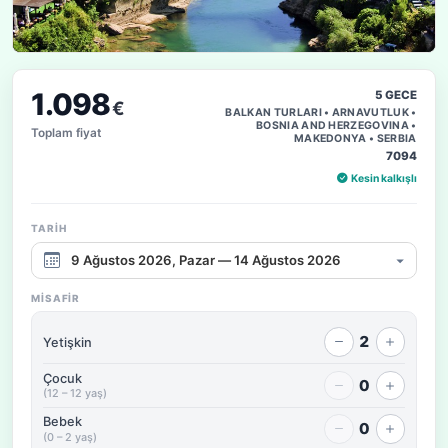
1.098
5 GECE
€
BALKAN TURLARI • ARNAVUTLUK •
BOSNIA AND HERZEGOVINA •
Toplam fiyat
MAKEDONYA • SERBIA
7094
Kesin kalkışlı
TARIH
Çıkış tarihi aralığı
MISAFIR
2
Yetişkin
Çocuk
0
(12 – 12 yaş)
Bebek
0
(0 – 2 yaş)