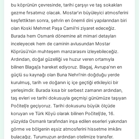
bu köprünün çevresinde, tarihi çarşıyı ve taş sokakları
gezme fırsatımız olacak. Mostar’ın büyüleyici atmosferini
keşfettikten sonra, şehrin en önemli dini yapılarından biri
olan Koski Mehmet Paşa Camii'ni ziyaret edeceğiz.
Burada hem Osmanlı dönemine ait mimari detayları
inceleyecek hem de caminin avlusundan Mostar
Köprüsü’nün muhteşem manzarasını izleyebileceğiz.
Ardından, doğal güzelliği ve huzur veren ortamıyla
bilinen Blagaj’a hareket ediyoruz. Blagaj, Avrupa’nın en
güçlü su kaynağı olan Buna Nehri'nin doğduğu yerde
kurulmuş, tarih ve doğanın iç içe geçtiği etkileyici bir
yerleşimdir. Burada kısa bir serbest zamanın ardından,
taş evleri ve tarihi dokusuyla geçmişi günümüze taşıyan
Počitelj’e geçiyoruz. Tarihi dokusunu büyük ölçüde
koruyan ve Türk Köyü olarak bilinen Počitelj’de, 16.
yüzyılda Osmanlı tarafından inşa edilen eserleri yakından
görme ve bölgenin eşsiz atmosferini hissetme imkânı
bulacağız. Turumuzun ardından otelimize transfer.