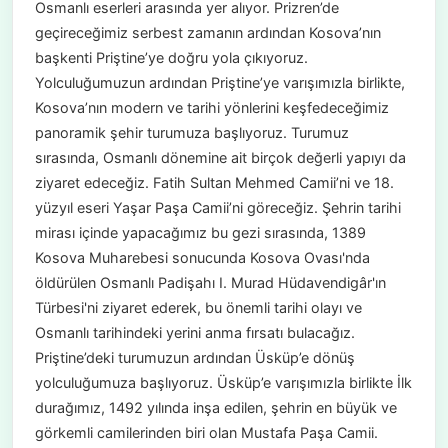
Osmanlı eserleri arasında yer alıyor. Prizren’de
geçireceğimiz serbest zamanın ardından Kosova’nın
başkenti Priştine’ye doğru yola çıkıyoruz.
Yolculuğumuzun ardından Priştine’ye varışımızla birlikte,
Kosova’nın modern ve tarihi yönlerini keşfedeceğimiz
panoramik şehir turumuza başlıyoruz. Turumuz
sırasında, Osmanlı dönemine ait birçok değerli yapıyı da
ziyaret edeceğiz. Fatih Sultan Mehmed Camii’ni ve 18.
yüzyıl eseri Yaşar Paşa Camii’ni göreceğiz. Şehrin tarihi
mirası içinde yapacağımız bu gezi sırasında, 1389
Kosova Muharebesi sonucunda Kosova Ovası'nda
öldürülen Osmanlı Padişahı I. Murad Hüdavendigâr'ın
Türbesi'ni ziyaret ederek, bu önemli tarihi olayı ve
Osmanlı tarihindeki yerini anma fırsatı bulacağız.
Priştine’deki turumuzun ardından Üsküp’e dönüş
yolculuğumuza başlıyoruz. Üsküp’e varışımızla birlikte İlk
durağımız, 1492 yılında inşa edilen, şehrin en büyük ve
görkemli camilerinden biri olan Mustafa Paşa Camii.