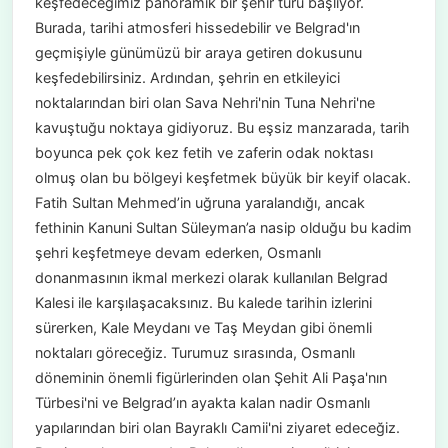
keşfedeceğimiz panoramik bir şehir turu başlıyor.
Burada, tarihi atmosferi hissedebilir ve Belgrad'ın
geçmişiyle günümüzü bir araya getiren dokusunu
keşfedebilirsiniz. Ardından, şehrin en etkileyici
noktalarından biri olan Sava Nehri'nin Tuna Nehri'ne
kavuştuğu noktaya gidiyoruz. Bu eşsiz manzarada, tarih
boyunca pek çok kez fetih ve zaferin odak noktası
olmuş olan bu bölgeyi keşfetmek büyük bir keyif olacak.
Fatih Sultan Mehmed’in uğruna yaralandığı, ancak
fethinin Kanuni Sultan Süleyman’a nasip olduğu bu kadim
şehri keşfetmeye devam ederken, Osmanlı
donanmasının ikmal merkezi olarak kullanılan Belgrad
Kalesi ile karşılaşacaksınız. Bu kalede tarihin izlerini
sürerken, Kale Meydanı ve Taş Meydan gibi önemli
noktaları göreceğiz. Turumuz sırasında, Osmanlı
döneminin önemli figürlerinden olan Şehit Ali Paşa'nın
Türbesi'ni ve Belgrad’ın ayakta kalan nadir Osmanlı
yapılarından biri olan Bayraklı Camii'ni ziyaret edeceğiz.