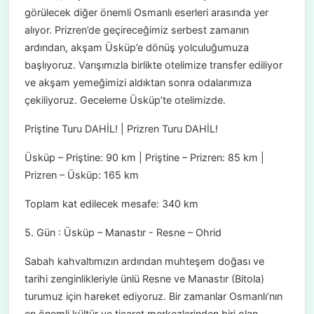
görülecek diğer önemli Osmanlı eserleri arasında yer
alıyor. Prizren’de geçireceğimiz serbest zamanın
ardından, akşam Üsküp’e dönüş yolculuğumuza
başlıyoruz. Varışımızla birlikte otelimize transfer ediliyor
ve akşam yemeğimizi aldıktan sonra odalarımıza
çekiliyoruz. Geceleme Üsküp’te otelimizde.
Priştine Turu DAHİL! | Prizren Turu DAHİL!
Üsküp – Priştine: 90 km | Priştine – Prizren: 85 km |
Prizren – Üsküp: 165 km
Toplam kat edilecek mesafe: 340 km
5. Gün : Üsküp – Manastır - Resne – Ohrid
Sabah kahvaltımızın ardından muhteşem doğası ve
tarihi zenginlikleriyle ünlü Resne ve Manastır (Bitola)
turumuz için hareket ediyoruz. Bir zamanlar Osmanlı’nın
en önemli kültür ve ticaret merkezlerinden biri olan