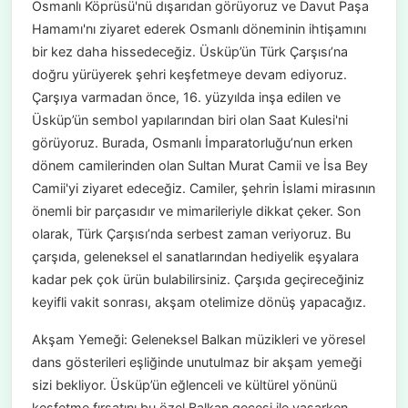
Osmanlı Köprüsü'nü dışarıdan görüyoruz ve Davut Paşa
Hamamı'nı ziyaret ederek Osmanlı döneminin ihtişamını
bir kez daha hissedeceğiz. Üsküp’ün Türk Çarşısı’na
doğru yürüyerek şehri keşfetmeye devam ediyoruz.
Çarşıya varmadan önce, 16. yüzyılda inşa edilen ve
Üsküp’ün sembol yapılarından biri olan Saat Kulesi'ni
görüyoruz. Burada, Osmanlı İmparatorluğu’nun erken
dönem camilerinden olan Sultan Murat Camii ve İsa Bey
Camii'yi ziyaret edeceğiz. Camiler, şehrin İslami mirasının
önemli bir parçasıdır ve mimarileriyle dikkat çeker. Son
olarak, Türk Çarşısı’nda serbest zaman veriyoruz. Bu
çarşıda, geleneksel el sanatlarından hediyelik eşyalara
kadar pek çok ürün bulabilirsiniz. Çarşıda geçireceğiniz
keyifli vakit sonrası, akşam otelimize dönüş yapacağız.
Akşam Yemeği: Geleneksel Balkan müzikleri ve yöresel
dans gösterileri eşliğinde unutulmaz bir akşam yemeği
sizi bekliyor. Üsküp’ün eğlenceli ve kültürel yönünü
keşfetme fırsatını bu özel Balkan gecesi ile yaşarken,