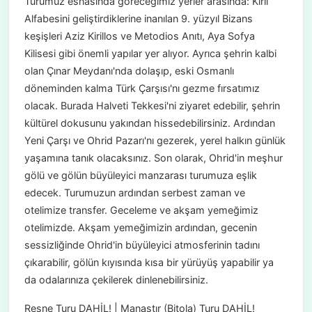
Turumuz esnasında göreceğimiz yerler arasında: Kiril
Alfabesini geliştirdiklerine inanılan 9. yüzyıl Bizans
keşişleri Aziz Kirillos ve Metodios Anıtı, Aya Sofya
Kilisesi gibi önemli yapılar yer alıyor. Ayrıca şehrin kalbi
olan Çınar Meydanı'nda dolaşıp, eski Osmanlı
döneminden kalma Türk Çarşısı'nı gezme fırsatımız
olacak. Burada Halveti Tekkesi'ni ziyaret edebilir, şehrin
kültürel dokusunu yakından hissedebilirsiniz. Ardından
Yeni Çarşı ve Ohrid Pazarı'nı gezerek, yerel halkın günlük
yaşamına tanık olacaksınız. Son olarak, Ohrid'in meşhur
gölü ve gölün büyüleyici manzarası turumuza eşlik
edecek. Turumuzun ardından serbest zaman ve
otelimize transfer. Geceleme ve akşam yemeğimiz
otelimizde. Akşam yemeğimizin ardından, gecenin
sessizliğinde Ohrid'in büyüleyici atmosferinin tadını
çıkarabilir, gölün kıyısında kısa bir yürüyüş yapabilir ya
da odalarınıza çekilerek dinlenebilirsiniz.
Resne Turu DAHİL! | Manastır (Bitola) Turu DAHİL!