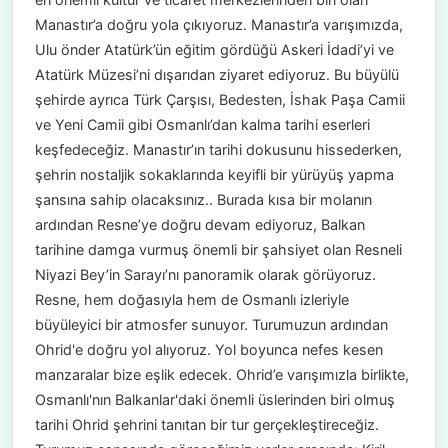
Manastır’a doğru yola çıkıyoruz. Manastır’a varışımızda,
Ulu önder Atatürk’ün eğitim gördüğü Askeri İdadi’yi ve
Atatürk Müzesi’ni dışarıdan ziyaret ediyoruz. Bu büyülü
şehirde ayrıca Türk Çarşısı, Bedesten, İshak Paşa Camii
ve Yeni Camii gibi Osmanlı’dan kalma tarihi eserleri
keşfedeceğiz. Manastır’ın tarihi dokusunu hissederken,
şehrin nostaljik sokaklarında keyifli bir yürüyüş yapma
şansına sahip olacaksınız.. Burada kısa bir molanın
ardından Resne’ye doğru devam ediyoruz, Balkan
tarihine damga vurmuş önemli bir şahsiyet olan Resneli
Niyazi Bey’in Sarayı’nı panoramik olarak görüyoruz.
Resne, hem doğasıyla hem de Osmanlı izleriyle
büyüleyici bir atmosfer sunuyor. Turumuzun ardından
Ohrid'e doğru yol alıyoruz. Yol boyunca nefes kesen
manzaralar bize eşlik edecek. Ohrid’e varışımızla birlikte,
Osmanlı'nın Balkanlar'daki önemli üslerinden biri olmuş
tarihi Ohrid şehrini tanıtan bir tur gerçekleştireceğiz.