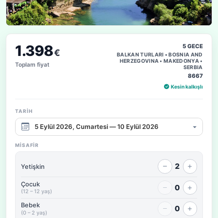
1.398
5 GECE
€
BALKAN TURLARI • BOSNIA AND
HERZEGOVINA • MAKEDONYA •
Toplam fiyat
SERBIA
8667
Kesin kalkışlı
TARIH
Çıkış tarihi aralığı
MISAFIR
2
Yetişkin
Çocuk
0
(12 – 12 yaş)
Bebek
0
(0 – 2 yaş)