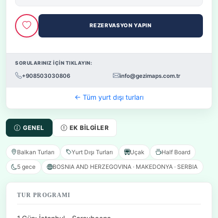
REZERVASYON YAPIN
SORULARINIZ İÇİN TIKLAYIN:
+908503030806
info@gezimaps.com.tr
← Tüm yurt dışı turları
GENEL
EK BILGILER
Balkan Turları
Yurt Dışı Turları
Uçak
Half Board
5 gece
BOSNIA AND HERZEGOVINA · MAKEDONYA · SERBIA
TUR PROGRAMI