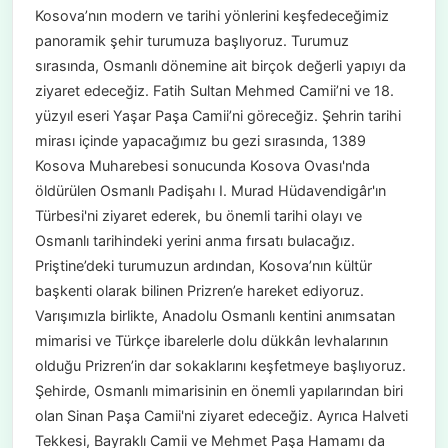
Kosova’nın modern ve tarihi yönlerini keşfedeceğimiz
panoramik şehir turumuza başlıyoruz. Turumuz
sırasında, Osmanlı dönemine ait birçok değerli yapıyı da
ziyaret edeceğiz. Fatih Sultan Mehmed Camii’ni ve 18.
yüzyıl eseri Yaşar Paşa Camii’ni göreceğiz. Şehrin tarihi
mirası içinde yapacağımız bu gezi sırasında, 1389
Kosova Muharebesi sonucunda Kosova Ovası'nda
öldürülen Osmanlı Padişahı I. Murad Hüdavendigâr'ın
Türbesi'ni ziyaret ederek, bu önemli tarihi olayı ve
Osmanlı tarihindeki yerini anma fırsatı bulacağız.
Priştine’deki turumuzun ardından, Kosova’nın kültür
başkenti olarak bilinen Prizren’e hareket ediyoruz.
Varışımızla birlikte, Anadolu Osmanlı kentini anımsatan
mimarisi ve Türkçe ibarelerle dolu dükkân levhalarının
olduğu Prizren’in dar sokaklarını keşfetmeye başlıyoruz.
Şehirde, Osmanlı mimarisinin en önemli yapılarından biri
olan Sinan Paşa Camii'ni ziyaret edeceğiz. Ayrıca Halveti
Tekkesi, Bayraklı Camii ve Mehmet Paşa Hamamı da