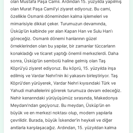
olan Mustafa Paşa Camii. Ardından 15. yüzyılda yapılmış
olan Murat Paşa Camii'yi ziyaret ediyoruz. Bu cami,
özellikle Osmanlı döneminden kalma işlemeleri ve
mimarisiyle dikkat çeker. Turumuzun devamında,
Üsküp’ün kalbinde yer alan Kapan Han ve Sulu Han’ı
göreceğiz. Osmanlı dönemi hanlarının güzel
örneklerinden olan bu yapılar, bir zamanlar tüccarların
konakladığı ve ticaret yaptığı önemli merkezlerdi. Daha
sonra, Üsküp’ün sembolü haline gelmiş olan Taş
Köprü'yü ziyaret ediyoruz. Bu köprü, 15. yüzyılda inşa
edilmiş ve Vardar Nehri’nin iki yakasını birleştiriyor. Taş
Köprü'den yürüyerek, Vardar Nehri kıyısındaki Türk ve
Yahudi mahallelerini görerek turumuza devam edeceğiz.
Nehir kenarındaki yürüyüşümüz sırasında, Makedonya
Meydanı’ndan geçiyoruz. Bu meydan, Üsküp’ün en
büyük ve en merkezi noktası olup, modern yapılarla
çevrilidir. Burada, büyük İskender’in heykeli ve diğer
anıtlarla karşılaşacağız. Ardından, 15. yüzyıldan kalma