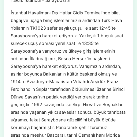
1.Gün: İstanbul – Saraybosna
İstanbul Havalimanı Dış Hatlar Gidiş Terminalinde bilet
bagaj ve uçağa biniş işlemlerimizin ardından Türk Hava
Yollarının TK1023 sefer sayılı uçuşu ile saat 12:45’te
Saraybosna'ya hareket ediyoruz. Yaklaşık 1 buçuk saat
sürecek uçuş sonrası yerel saat ile 13:35’te
Saraybosna’ya varıyoruz ve ülkeye giriş işlemlerinin
ardından İlk durağımız, Bosna Hersek’in başkenti
Saraybosna’ya hareket ediyoruz. Varışımızın ardından,
asırlar boyunca Balkanlar'ın kültür başkenti olmuş ve
1914'te Avusturya-Macaristan Veliahdı Arşidük Franz
Ferdinand'ın Sırplar tarafından öldürülmesi üzerine Birinci
Dünya Savaşı'nın patlak verdiği yer olarak tarihe
geçmiştir. 1992 savaşında ise Sırp, Hırvat ve Boşnaklar
arasında yaşanan yıkıcı savaşlar sonucu büyük tahribata
uğramış, fakat Saraybosna güzelliğini büyük ölçüde
korumayı başarmıştır. Panoramik şehir turumuz
sırasında meşhur Başçarşı, tarihi Osmanlı hanı Morica