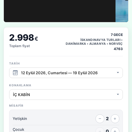
2.998
7 GECE
€
İSKANDINAVYA TURLARI •
DANİMARKA • ALMANYA • NORVEÇ
Toplam fiyat
4763
TARIH
Çıkış tarihi aralığı
KONAKLAMA
Konaklama / fiyat seçeneği
MISAFIR
2
Yetişkin
Çocuk
0