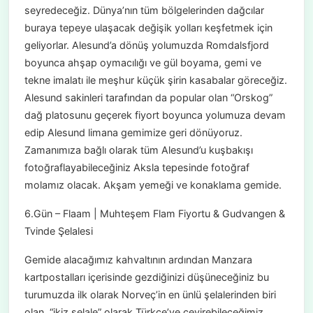
seyredeceğiz. Dünya’nın tüm bölgelerinden dağcılar
buraya tepeye ulaşacak değişik yolları keşfetmek için
geliyorlar. Alesund’a dönüş yolumuzda Romdalsfjord
boyunca ahşap oymacılığı ve gül boyama, gemi ve
tekne imalatı ile meşhur küçük şirin kasabalar göreceğiz.
Alesund sakinleri tarafından da popular olan “Orskog”
dağ platosunu geçerek fiyort boyunca yolumuza devam
edip Alesund limana gemimize geri dönüyoruz.
Zamanımıza bağlı olarak tüm Alesund’u kuşbakışı
fotoğraflayabileceğiniz Aksla tepesinde fotoğraf
molamız olacak. Akşam yemeği ve konaklama gemide.
6.Gün – Flaam | Muhteşem Flam Fiyortu & Gudvangen &
Tvinde Şelalesi
Gemide alacağımız kahvaltının ardından Manzara
kartpostalları içerisinde gezdiğinizi düşüneceğiniz bu
turumuzda ilk olarak Norveç’in en ünlü şelalerinden biri
olan, “ikiz şelale” olarak Türkçe’ye çevirebileceğimiz