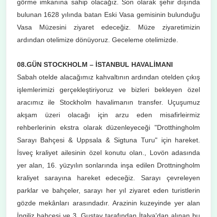
görme imkanına sahip olacağız. Son olarak şehir dışında
bulunan 1628 yılında batan Eski Vasa gemisinin bulunduğu
Vasa Müzesini ziyaret edeceğiz. Müze ziyaretimizin
ardından otelimize dönüyoruz. Geceleme otelimizde.
08.GÜN STOCKHOLM – İSTANBUL HAVALİMANI
Sabah otelde alacağımız kahvaltının ardından otelden çıkış
işlemlerimizi gerçekleştiriyoruz ve bizleri bekleyen özel
aracımız ile Stockholm havalimanın transfer. Uçuşumuz
akşam üzeri olacağı için arzu eden misafirleirmiz
rehberlerinin ekstra olarak düzenleyeceği "Drotthingholm
Sarayı Bahçesi & Uppsala & Sigtuna Turu" için hareket.
İsveç kraliyet ailesinin özel konutu olan., Lovön adasında
yer alan, 16. yüzyılın sonlarında inşa edilen Drottningholm
kraliyet sarayına hareket edeceğiz. Sarayı çevreleyen
parklar ve bahçeler, sarayı her yıl ziyaret eden turistlerin
gözde mekânları arasındadır. Arazinin kuzeyinde yer alan
İngiliz bahçesi ve 3. Gustav tarafından İtalya'dan alınan bu