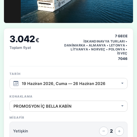
3.042
7 GECE
€
İSKANDINAVYA TURLARI •
DANİMARKA • ALMANYA • LETONYA •
Toplam fiyat
LİTVANYA • NORVEÇ • POLONYA •
İSVEÇ
7046
TARIH
Çıkış tarihi aralığı
KONAKLAMA
Konaklama / fiyat seçeneği
MISAFIR
2
Yetişkin