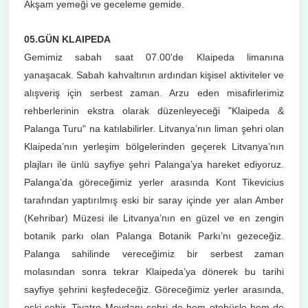
Akşam yemeği ve geceleme gemide.
05.GÜN KLAIPEDA
Gemimiz sabah saat 07.00'de Klaipeda limanına
yanaşacak. Sabah kahvaltının ardından kişisel aktiviteler ve
alışveriş için serbest zaman. Arzu eden misafirlerimiz
rehberlerinin ekstra olarak düzenleyeceği "Klaipeda &
Palanga Turu" na katılabilirler. Litvanya’nın liman şehri olan
Klaipeda’nın yerleşim bölgelerinden geçerek Litvanya’nın
plajları ile ünlü sayfiye şehri Palanga’ya hareket ediyoruz.
Palanga’da göreceğimiz yerler arasında Kont Tikevicius
tarafından yaptırılmış eski bir saray içinde yer alan Amber
(Kehribar) Müzesi ile Litvanya’nın en güzel ve en zengin
botanik parkı olan Palanga Botanik Parkı’nı gezeceğiz.
Palanga sahilinde vereceğimiz bir serbest zaman
molasından sonra tekrar Klaipeda’ya dönerek bu tarihi
sayfiye şehrini keşfedeceğiz. Göreceğimiz yerler arasında,
eski şehir, Tiyatro Meydanı şehri de hem otobüsle hem de