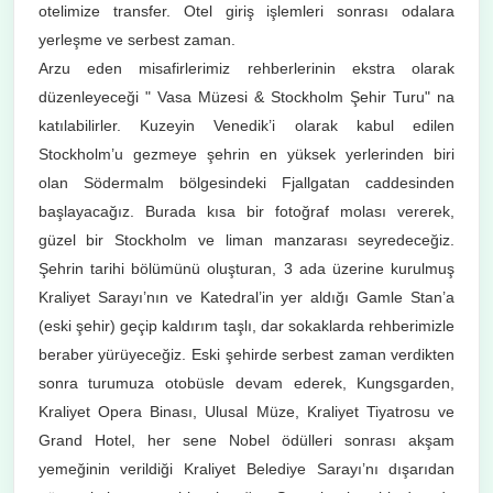
otelimize transfer. Otel giriş işlemleri sonrası odalara
yerleşme ve serbest zaman.
Arzu eden misafirlerimiz rehberlerinin ekstra olarak
düzenleyeceği " Vasa Müzesi & Stockholm Şehir Turu" na
katılabilirler. Kuzeyin Venedik’i olarak kabul edilen
Stockholm’u gezmeye şehrin en yüksek yerlerinden biri
olan Södermalm bölgesindeki Fjallgatan caddesinden
başlayacağız. Burada kısa bir fotoğraf molası vererek,
güzel bir Stockholm ve liman manzarası seyredeceğiz.
Şehrin tarihi bölümünü oluşturan, 3 ada üzerine kurulmuş
Kraliyet Sarayı’nın ve Katedral’in yer aldığı Gamle Stan’a
(eski şehir) geçip kaldırım taşlı, dar sokaklarda rehberimizle
beraber yürüyeceğiz. Eski şehirde serbest zaman verdikten
sonra turumuza otobüsle devam ederek, Kungsgarden,
Kraliyet Opera Binası, Ulusal Müze, Kraliyet Tiyatrosu ve
Grand Hotel, her sene Nobel ödülleri sonrası akşam
yemeğinin verildiği Kraliyet Belediye Sarayı’nı dışarıdan