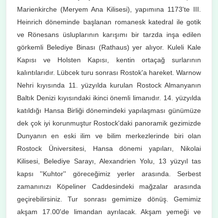
Marienkirche (Meryem Ana Kilisesi), yapımına 1173'te III.
Heinrich döneminde başlanan romanesk katedral ile gotik
ve Rönesans üsluplarının karışımı bir tarzda inşa edilen
görkemli Belediye Binası (Rathaus) yer alıyor. Kuleli Kale
Kapısı ve Holsten Kapısı, kentin ortaçağ surlarının
kalıntılarıdır. Lübcek turu sonrası Rostok'a hareket. Warnow
Nehri kıyısında 11. yüzyılda kurulan Rostock Almanyanın
Baltık Denizi kıyısındaki ikinci önemli limanıdır. 14. yüzyılda
katıldığı Hansa Birliği dönemindeki yapılaşması günümüze
dek çok iyi korunmuştur Rostock'daki panoramik gezimizde
Dunyanın en eski ilim ve bilim merkezlerinde biri olan
Rostock Üniversitesi, Hansa dönemi yapıları, Nikolai
Kilisesi, Belediye Sarayı, Alexandrien Yolu, 13 yüzyıl tas
kapsı ''Kuhtor'' göreceğimiz yerler arasında. Serbest
zamanınızı Köpeliner Caddesindeki mağzalar arasında
geçirebilirsiniz. Tur sonrası gemimize dönüş. Gemimiz
akşam 17.00'de limandan ayrılacak. Akşam yemeği ve