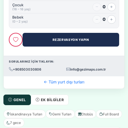
Çocuk
0
(16 – 16 yaş)
Bebek
0
(0 – 2 yaş)
REZERVASYON YAPIN
SORULARINIZ İÇİN TIKLAYIN:
+908503030806
info@gezimaps.com.tr
← Tüm yurt dışı turları
GENEL
EK BILGILER
İskandinavya Turları
Gemi Turları
Otobüs
Full Board
7 gece