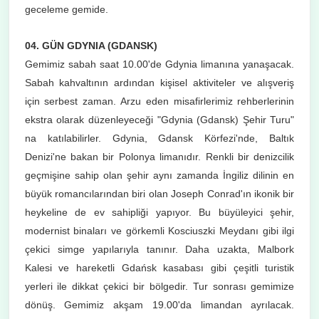
geceleme gemide.
04. GÜN GDYNIA (GDANSK)
Gemimiz sabah saat 10.00'de Gdynia limanına yanaşacak.
Sabah kahvaltının ardından kişisel aktiviteler ve alışveriş
için serbest zaman. Arzu eden misafirlerimiz rehberlerinin
ekstra olarak düzenleyeceği "Gdynia (Gdansk) Şehir Turu"
na katılabilirler. Gdynia, Gdansk Körfezi'nde, Baltık
Denizi'ne bakan bir Polonya limanıdır. Renkli bir denizcilik
geçmişine sahip olan şehir aynı zamanda İngiliz dilinin en
büyük romancılarından biri olan Joseph Conrad'ın ikonik bir
heykeline de ev sahipliği yapıyor. Bu büyüleyici şehir,
modernist binaları ve görkemli Kosciuszki Meydanı gibi ilgi
çekici simge yapılarıyla tanınır. Daha uzakta, Malbork
Kalesi ve hareketli Gdańsk kasabası gibi çeşitli turistik
yerleri ile dikkat çekici bir bölgedir. Tur sonrası gemimize
dönüş. Gemimiz akşam 19.00'da limandan ayrılacak.