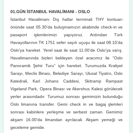
01.GÜN İSTANBUL HAVALİMANI - OSLO
İstanbul Havalimanı Dış hatlar terminali THY kontuarı
önünde saat 05.30’da buluşmamızın akabinde check-in ve
pasaport işlemlerimizi yapıyoruz. Ardından Türk
Havayollarının TK 1751 sefer sayılı uçuşu ile saat 08.10’da
Oslo'ya hareket. Yerel saat ile saat 11.00’de Oslo'ya varış.
Havalimanında bizleri bekleyen özel aracımız ile “Oslo
Panoramik Şehir Turu” için hareket. Turumuzda Kraliyet
Sarayı, Meclis Binası, Belediye Sarayı, Ulusal Tiyatro, Oslo
Katedrali, Karl Johans Caddesi, Skitramp Rampast
Vigeland Park, Opera Binası ve Akershus Kalesi görülecek
yerler arasındadır. Turumuz sonrası gemimizin bulunduğu
Oslo limanına transfer. Gemi check in ve bagaj şlemleri
sonrası kabinlere yerleşme ve serbest zaman. Gemimiz
akşam 16.00’da limandan ayrılacak. Akşam yemeği ve
geceleme gemide.