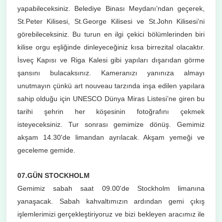
yapabileceksiniz. Belediye Binası Meydanı’ndan geçerek,
St.Peter Kilisesi, St.George Kilisesi ve St.John Kilisesi’ni
görebileceksiniz. Bu turun en ilgi çekici bölümlerinden biri
kilise orgu eşliğinde dinleyeceğiniz kısa birrezital olacaktır.
İsveç Kapısı ve Riga Kalesi gibi yapıları dışarıdan görme
şansını bulacaksınız. Kameranızı yanınıza almayı
unutmayın çünkü art nouveau tarzında inşa edilen yapılara
sahip olduğu için UNESCO Dünya Miras Listesi’ne giren bu
tarihi şehrin her köşesinin fotoğrafını çekmek
isteyeceksiniz. Tur sonrası gemimize dönüş. Gemimiz
akşam 14.30'de limandan ayrılacak. Akşam yemeği ve
geceleme gemide.
07.GÜN STOCKHOLM
Gemimiz sabah saat 09.00'de Stockholm limanına
yanaşacak. Sabah kahvaltımızın ardından gemi çıkış
işlemlerimizi gerçekleştiriyoruz ve bizi bekleyen aracımız ile