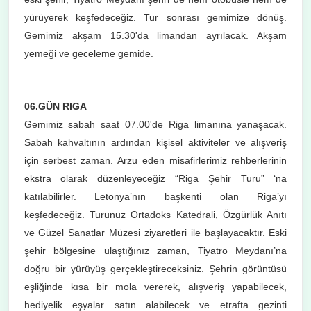
yürüyerek keşfedeceğiz. Tur sonrası gemimize dönüş.
Gemimiz akşam 15.30'da limandan ayrılacak. Akşam
yemeği ve geceleme gemide.
06.GÜN RIGA
Gemimiz sabah saat 07.00'de Riga limanına yanaşacak.
Sabah kahvaltının ardından kişisel aktiviteler ve alışveriş
için serbest zaman. Arzu eden misafirlerimiz rehberlerinin
ekstra olarak düzenleyeceğiz “Riga Şehir Turu” ‘na
katılabilirler. Letonya’nın başkenti olan Riga’yı
keşfedeceğiz. Turunuz Ortadoks Katedrali, Özgürlük Anıtı
ve Güzel Sanatlar Müzesi ziyaretleri ile başlayacaktır. Eski
şehir bölgesine ulaştığınız zaman, Tiyatro Meydanı’na
doğru bir yürüyüş gerçekleştireceksiniz. Şehrin görüntüsü
eşliğinde kısa bir mola vererek, alışveriş yapabilecek,
hediyelik eşyalar satın alabilecek ve etrafta gezinti