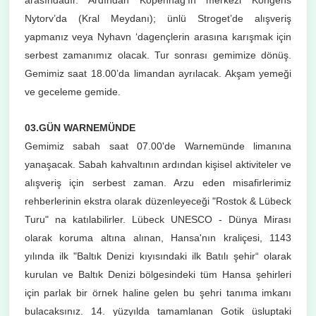
arasındadır. Ardından Kopenhag’ın merkezi Kongens
Nytorv’da (Kral Meydanı); ünlü Stroget’de alışveriş
yapmanız veya Nyhavn ‘dagençlerin arasına karışmak için
serbest zamanımız olacak. Tur sonrası gemimize dönüş.
Gemimiz saat 18.00’da limandan ayrılacak. Akşam yemeği
ve geceleme gemide.
03.GÜN WARNEMÜNDE
Gemimiz sabah saat 07.00'de Warnemünde limanına
yanaşacak. Sabah kahvaltının ardından kişisel aktiviteler ve
alışveriş için serbest zaman. Arzu eden misafirlerimiz
rehberlerinin ekstra olarak düzenleyeceği "Rostok & Lübeck
Turu" na katılabilirler. Lübeck UNESCO - Dünya Mirası
olarak koruma altına alınan, Hansa'nın kraliçesi, 1143
yılında ilk "Baltık Denizi kıyısındaki ilk Batılı şehir“ olarak
kurulan ve Baltık Denizi bölgesindeki tüm Hansa şehirleri
için parlak bir örnek haline gelen bu şehri tanıma imkanı
bulacaksınız. 14. yüzyılda tamamlanan Gotik üsluptaki