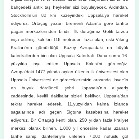
bahçedeki antik taş heykeller sizi büyüleyecek. Ardından,
Stockholm’un 80 km kuzeyindeki Uppsala’ya hareket
ediyoruz. Ortaçağ yazarı Bremenli Adam'a göre tarihte
pagan merkezlerinden biridir. İlk durağımız Gotik tarzda
inşa edilmiş, kuleleri 118 metreden fazla olan, eski Vıkıng
Kralları’nın gömüldüğü, Kuzey Avrupa'daki en büyük
katedrallerden biri olan Uppsala Katedrali. Daha sonra 16.
yüzyılda inşa edilen Uppsala Kalesi’ni göreceğiz.
Avrupa'daki 1477 yılında açılan ülkenin ilk üniversitesi olan
Uppsala Üniversitesi de göreceklerimizin arasında. Isvec’in
en buyuk dördüncü şehri Uppasala’nın alışveriş
caddesinde, keyifli dakikalar sizleri bekliyor. Uppsala’dan
tekrar hareket ederek, 11.yüzyıldan kalma İzlanda
sagalarında adı geçen Sigtuna kasabasına hareket
ediyoruz. Bir Ortaçağ kenti olan, 250 yıldan fazla kraliyet
merkezi olarak bilinen, 1,000 yıl öncesine kadar uzanan
tarihe sahip, dantelleriyle ünlenen 7,000 nüfuslu göl