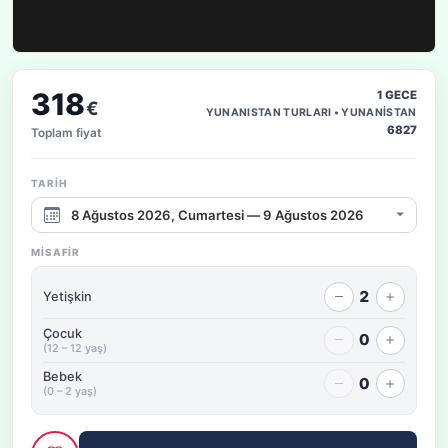
318
1 GECE
€
YUNANISTAN TURLARI • YUNANİSTAN
6827
Toplam fiyat
TARIH
Çıkış tarihi aralığı
MISAFIR
2
Yetişkin
Çocuk
0
(12 – 12 yaş)
Bebek
0
(0 – 2 yaş)