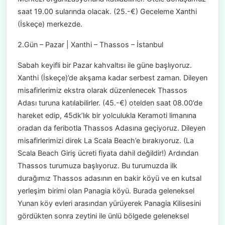
saat 19.00 sularında olacak. (25.-€) Geceleme Xanthi
(İskeçe) merkezde.
2.Gün – Pazar | Xanthi – Thassos – İstanbul
Sabah keyifli bir Pazar kahvaltısı ile güne başlıyoruz.
Xanthi (İskeçe)’de akşama kadar serbest zaman. Dileyen
misafirlerimiz ekstra olarak düzenlenecek Thassos
Adası turuna katılabilirler. (45.-€) otelden saat 08.00’de
hareket edip, 45dk’lık bir yolculukla Keramoti limanına
oradan da feribotla Thassos Adasına geçiyoruz. Dileyen
misafirlerimizi direk La Scala Beach’e bırakıyoruz. (La
Scala Beach Giriş ücreti fiyata dahil değildir!) Ardından
Thassos turumuza başlıyoruz. Bu turumuzda ilk
durağımız Thassos adasının en bakir köyü ve en kutsal
yerleşim birimi olan Panagia köyü. Burada geleneksel
Yunan köy evleri arasından yürüyerek Panagia Kilisesini
gördükten sonra zeytini ile ünlü bölgede geleneksel