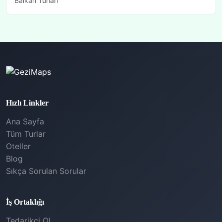
Balkan Turları
Hızlı Linkler
Ana Sayfa
Tüm Turlar
Oteller
Blog
Sıkça Sorulan Sorular
İş Ortaklığı
Tedarikçi Ol