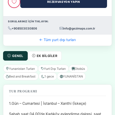
REZERVASYON YAPIN
SORULARINIZ İÇİN TIKLAYIN:
+908503030806
info@gezimaps.com.tr
← Tüm yurt dışı turları
GENEL
EK BILGILER
Yunanistan Turları
Yurt Dışı Turları
Otobüs
Bed and Breakfast
1 gece
YUNANİSTAN
TUR PROGRAMI
1.Gün – Cumartesi | İstanbul – Xanthi (İskeçe)
Sabah saat 04.00’de Kadıköy evlendirme dairesi, saat