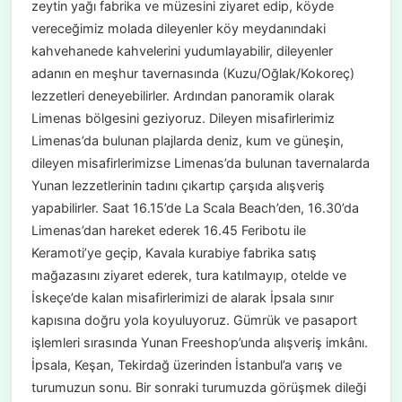
zeytin yağı fabrika ve müzesini ziyaret edip, köyde
vereceğimiz molada dileyenler köy meydanındaki
kahvehanede kahvelerini yudumlayabilir, dileyenler
adanın en meşhur tavernasında (Kuzu/Oğlak/Kokoreç)
lezzetleri deneyebilirler. Ardından panoramik olarak
Limenas bölgesini geziyoruz. Dileyen misafirlerimiz
Limenas’da bulunan plajlarda deniz, kum ve güneşin,
dileyen misafirlerimizse Limenas’da bulunan tavernalarda
Yunan lezzetlerinin tadını çıkartıp çarşıda alışveriş
yapabilirler. Saat 16.15’de La Scala Beach’den, 16.30’da
Limenas’dan hareket ederek 16.45 Feribotu ile
Keramoti’ye geçip, Kavala kurabiye fabrika satış
mağazasını ziyaret ederek, tura katılmayıp, otelde ve
İskeçe’de kalan misafirlerimizi de alarak İpsala sınır
kapısına doğru yola koyuluyoruz. Gümrük ve pasaport
işlemleri sırasında Yunan Freeshop’unda alışveriş imkânı.
İpsala, Keşan, Tekirdağ üzerinden İstanbul’a varış ve
turumuzun sonu. Bir sonraki turumuzda görüşmek dileği