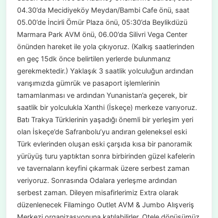
04.30’da Mecidiyeköy Meydan/Bambi Cafe önü, saat
05.00’de İncirli Ömür Plaza önü, 05:30’da Beylikdüzü
Marmara Park AVM önü, 06.00’da Silivri Vega Center
önünden hareket ile yola çıkıyoruz. (Kalkış saatlerinden
en geç 15dk önce belirtilen yerlerde bulunmanız
gerekmektedir.) Yaklaşık 3 saatlik yolculuğun ardından
varışımızda gümrük ve pasaport işlemlerinin
tamamlanması ve ardından Yunanistan’a geçerek, bir
saatlik bir yolculukla Xanthi (İskeçe) merkeze varıyoruz.
Batı Trakya Türklerinin yaşadığı önemli bir yerleşim yeri
olan İskeçe’de Safranbolu’yu andıran geleneksel eski
Türk evlerinden oluşan eski çarşıda kısa bir panoramik
yürüyüş turu yaptıktan sonra birbirinden güzel kafelerin
ve tavernaların keyfini çıkarmak üzere serbest zaman
veriyoruz. Sonrasında Odalara yerleşme ardından
serbest zaman. Dileyen misafirlerimiz Extra olarak
düzenlenecek Filamingo Outlet AVM & Jumbo Alışveriş
Merkezi organizasyonuna katılabilirler. Otele dönüşümüz