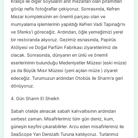
Kraliçe ile diğer soyluların anıt mezarları olan piramitleri
görüp nefis fotoğraflar çekiyoruz. Sonrasında, Kefren
Mezar kompleksinin en önemli parçası olan ve
mumyalama işlemlerinin yapıldığı Kefren Vadi Tapınağı’nı
ve Sfenks'i göreceğiz. Ardından, öğle yemeğimizi yerel
bir restoranda alıyoruz. Gezimiz esnasında, Papirüs
Atölyesi ve Doğal Parfüm Fabrikası ziyaretlerimiz de
olacak. Sonrasında, dünyanın en ünlü ve önemli
eserlerininin bulunduğu Medeniyetler Müzesi (eski müze)
ya da Büyük Mısır Müzesi (yeni açılan müze ) ziyaret
edeceğiz. Turumuzun ardından Otobüs ile Sharm’a geri
dönüyoruz.
4. Gün Sharm El Sheikh
Sabah otelde alınacak sabah kahvaltısının ardından
serbest zaman. Misafirlerimiz tüm gün deniz, kum,
güneşin keyfini çıkarabilirler. Arzu eden misafirlerimiz ile
SeaScope Yarı Denizaltı Turuna katılıyoruz. Turlarımız