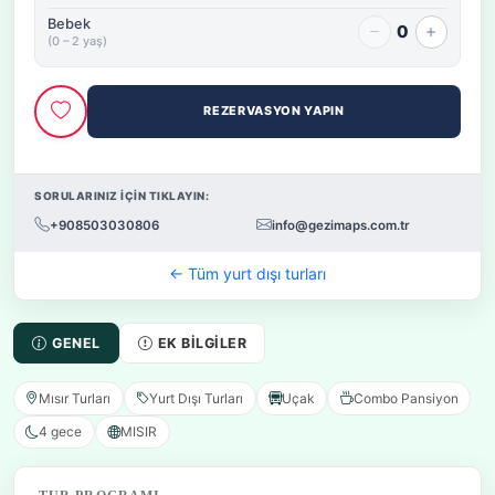
Bebek
0
(0 – 2 yaş)
REZERVASYON YAPIN
SORULARINIZ İÇİN TIKLAYIN:
+908503030806
info@gezimaps.com.tr
← Tüm yurt dışı turları
GENEL
EK BILGILER
Mısır Turları
Yurt Dışı Turları
Uçak
Combo Pansiyon
4 gece
MISIR