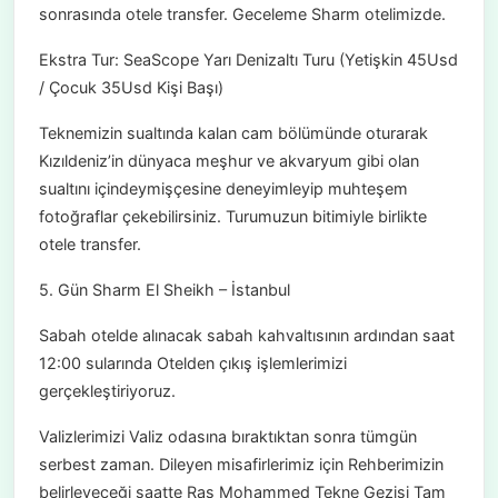
sonrasında otele transfer. Geceleme Sharm otelimizde.
Ekstra Tur: SeaScope Yarı Denizaltı Turu (Yetişkin 45Usd
/ Çocuk 35Usd Kişi Başı)
Teknemizin sualtında kalan cam bölümünde oturarak
Kızıldeniz’in dünyaca meşhur ve akvaryum gibi olan
sualtını içindeymişçesine deneyimleyip muhteşem
fotoğraflar çekebilirsiniz. Turumuzun bitimiyle birlikte
otele transfer.
5. Gün Sharm El Sheikh – İstanbul
Sabah otelde alınacak sabah kahvaltısının ardından saat
12:00 sularında Otelden çıkış işlemlerimizi
gerçekleştiriyoruz.
Valizlerimizi Valiz odasına bıraktıktan sonra tümgün
serbest zaman. Dileyen misafirlerimiz için Rehberimizin
belirleyeceği saatte Ras Mohammed Tekne Gezisi Tam