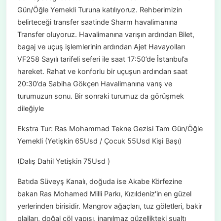
Gün/Öğle Yemekli Turuna katılıyoruz. Rehberimizin
belirteceği transfer saatinde Sharm havalimanına
Transfer oluyoruz. Havalimanına varışın ardından Bilet,
bagaj ve uçuş işlemlerinin ardından Ajet Havayolları
VF258 Sayılı tarifeli seferi ile saat 17:50’de İstanbul’a
hareket. Rahat ve konforlu bir uçuşun ardından saat
20:30’da Sabiha Gökçen Havalimanına varış ve
turumuzun sonu. Bir sonraki turumuz da görüşmek
dileğiyle
Ekstra Tur: Ras Mohammad Tekne Gezisi Tam Gün/Öğle
Yemekli (Yetişkin 65Usd / Çocuk 55Usd Kişi Başı)
(Dalış Dahil Yetişkin 75Usd )
Batıda Süveyş Kanalı, doğuda ise Akabe Körfezine
bakan Ras Mohamed Milli Parkı, Kızıldeniz'in en güzel
yerlerinden birisidir. Mangrov ağaçları, tuz göletleri, bakir
plajları, doğal çöl yapısı, inanılmaz güzellikteki sualtı