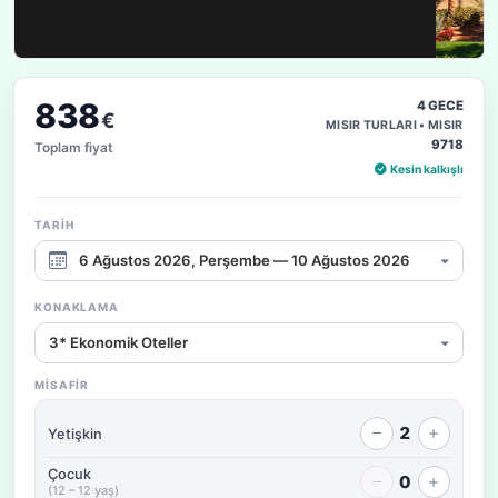
838
4 GECE
€
MISIR TURLARI • MISIR
9718
Toplam fiyat
Kesin kalkışlı
TARIH
Çıkış tarihi aralığı
KONAKLAMA
Konaklama / fiyat seçeneği
MISAFIR
2
Yetişkin
Çocuk
0
(12 – 12 yaş)