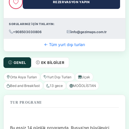
REZERVASYON YAPIN
SORULARINIZ İÇİN TIKLAYIN:
+908503030806
info@gezimaps.com.tr
← Tüm yurt dışı turları
GENEL
EK BILGILER
Orta Asya Turları
Yurt Dışı Turları
Uçak
Bed and Breakfast
13 gece
MOĞOLİSTAN
TUR PROGRAMI
Bu eşsiz 14 günlük programda, Rusya’nın büyüleyici