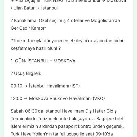
✈ Ana Uçuşlar: Türk Hava Yolları ile İstanbul → Moskova
/ Ulan Batur → İstanbul
? Konaklama: Özel seçilmiş 4 oteller ve Moğolistan'da
Ger Çadır Kampı*
?Turizm farkıyla dünyanın en etkileyici rotalarından birini
keşfetmeye hazır olun! ?
1. GÜN: İSTANBUL – MOSKOVA
? Uçuş Bilgileri:
09:10 → İstanbul Havalimanı (IST)
13:00 → Moskova Vnukovo Havalimanı (VKO)
Sabah 06:30’da İstanbul Havalimanı Dış Hatlar Gidiş
Terminalinde Turizm ekibi ile buluşuyoruz. Bagaj ve bilet
işlemlerimizin ardından pasaport kontrolünden geçerek,
Türk Hava Yolları’nın tarifeli uçuşu ile saat 09:10’da