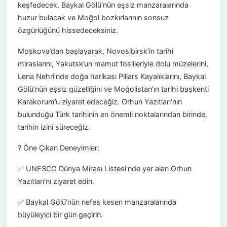
keşfedecek, Baykal Gölü’nün eşsiz manzaralarında
huzur bulacak ve Moğol bozkırlarının sonsuz
özgürlüğünü hissedeceksiniz.
Moskova’dan başlayarak, Novosibirsk’in tarihi
miraslarını, Yakutsk’un mamut fosilleriyle dolu müzelerini,
Lena Nehri’nde doğa harikası Pillars Kayalıklarını, Baykal
Gölü’nün eşsiz güzelliğini ve Moğolistan’ın tarihi başkenti
Karakorum’u ziyaret edeceğiz. Orhun Yazıtları’nın
bulunduğu Türk tarihinin en önemli noktalarından birinde,
tarihin izini süreceğiz.
? Öne Çıkan Deneyimler:
✅ UNESCO Dünya Mirası Listesi'nde yer alan Orhun
Yazıtları’nı ziyaret edin.
✅ Baykal Gölü’nün nefes kesen manzaralarında
büyüleyici bir gün geçirin.