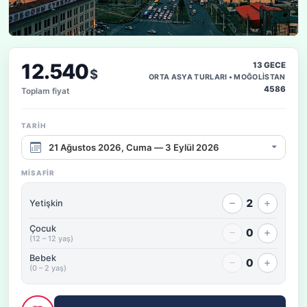
12.540
13 GECE
$
ORTA ASYA TURLARI • MOĞOLİSTAN
4586
Toplam fiyat
TARIH
Çıkış tarihi aralığı
MISAFIR
2
Yetişkin
Çocuk
0
(12 – 12 yaş)
Bebek
0
(0 – 2 yaş)