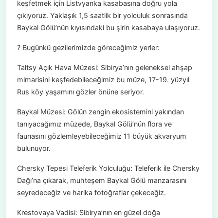
keşfetmek için Listvyanka kasabasına doğru yola
çıkıyoruz. Yaklaşık 1,5 saatlik bir yolculuk sonrasında
Baykal Gölü’nün kıyısındaki bu şirin kasabaya ulaşıyoruz.
? Bugünkü gezilerimizde göreceğimiz yerler:
Taltsy Açık Hava Müzesi: Sibirya’nın geleneksel ahşap
mimarisini keşfedebileceğimiz bu müze, 17-19. yüzyıl
Rus köy yaşamını gözler önüne seriyor.
Baykal Müzesi: Gölün zengin ekosistemini yakından
tanıyacağımız müzede, Baykal Gölü’nün flora ve
faunasını gözlemleyebileceğimiz 11 büyük akvaryum
bulunuyor.
Chersky Tepesi Teleferik Yolculuğu: Teleferik ile Chersky
Dağı’na çıkarak, muhteşem Baykal Gölü manzarasını
seyredeceğiz ve harika fotoğraflar çekeceğiz.
Krestovaya Vadisi: Sibirya’nın en güzel doğa