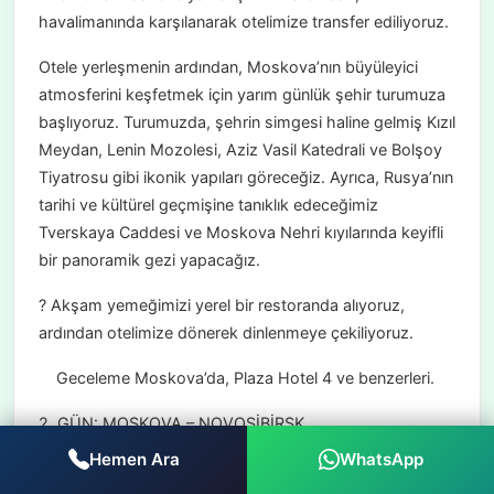
havalimanında karşılanarak otelimize transfer ediliyoruz.
Otele yerleşmenin ardından, Moskova’nın büyüleyici
atmosferini keşfetmek için yarım günlük şehir turumuza
başlıyoruz. Turumuzda, şehrin simgesi haline gelmiş Kızıl
Meydan, Lenin Mozolesi, Aziz Vasil Katedrali ve Bolşoy
Tiyatrosu gibi ikonik yapıları göreceğiz. Ayrıca, Rusya’nın
tarihi ve kültürel geçmişine tanıklık edeceğimiz
Tverskaya Caddesi ve Moskova Nehri kıyılarında keyifli
bir panoramik gezi yapacağız.
? Akşam yemeğimizi yerel bir restoranda alıyoruz,
ardından otelimize dönerek dinlenmeye çekiliyoruz.
Geceleme Moskova’da, Plaza Hotel 4 ve benzerleri.
2. GÜN: MOSKOVA – NOVOSİBİRSK
Hemen Ara
WhatsApp
? Uçuş Bilgileri: