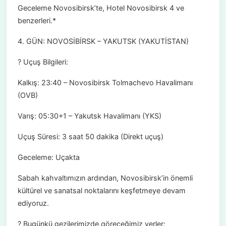
Geceleme Novosibirsk’te, Hotel Novosibirsk 4 ve
benzerleri.*
4. GÜN: NOVOSİBİRSK – YAKUTSK (YAKUTİSTAN)
? Uçuş Bilgileri:
Kalkış: 23:40 – Novosibirsk Tolmachevo Havalimanı
(OVB)
Varış: 05:30+1 – Yakutsk Havalimanı (YKS)
Uçuş Süresi: 3 saat 50 dakika (Direkt uçuş)
Geceleme: Uçakta
Sabah kahvaltımızın ardından, Novosibirsk’in önemli
kültürel ve sanatsal noktalarını keşfetmeye devam
ediyoruz.
? Bugünkü gezilerimizde göreceğimiz yerler: