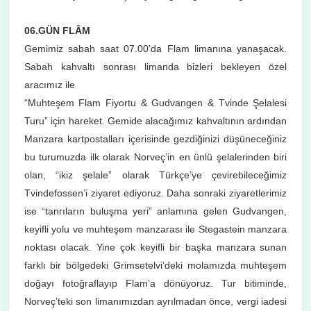
06.GÜN FLÂM
Gemimiz sabah saat 07.00’da Flam limanına yanaşacak.
Sabah kahvaltı sonrası limanda bizleri bekleyen özel
aracımız ile
“Muhteşem Flam Fiyortu & Gudvangen & Tvinde Şelalesi
Turu” için hareket. Gemide alacağımız kahvaltının ardından
Manzara kartpostalları içerisinde gezdiğinizi düşüneceğiniz
bu turumuzda ilk olarak Norveç’in en ünlü şelalerinden biri
olan, “ikiz şelale” olarak Türkçe’ye çevirebileceğimiz
Tvindefossen’i ziyaret ediyoruz. Daha sonraki ziyaretlerimiz
ise “tanrıların buluşma yeri” anlamına gelen Gudvangen,
keyifli yolu ve muhteşem manzarası ile Stegastein manzara
noktası olacak. Yine çok keyifli bir başka manzara sunan
farklı bir bölgedeki Grimsetelvi’deki molamızda muhteşem
doğayı fotoğraflayıp Flam’a dönüyoruz. Tur bitiminde,
Norveç’teki son limanımızdan ayrılmadan önce, vergi iadesi