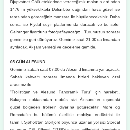
Djupvatnet Gölü eteklerinde vereceğimiz molanın ardından
1476 m yükseklikteki Dalsnibba dağından hava güzel ise
terasından göreceğiniz manzara ile büyüleneceksiniz. Daha
sonra ise Flydal seyir platformunda duracak ve bu sefer
Geiranger fiyordunu fotoğraflayacağız . Turumuzun sonrası
gemimize geri dönüyoruz. Gemimiz saat 21.00’da limandan
ayrılacak. Akşam yemeği ve geceleme gemide.
05.GÜN ALESUND
Gemimiz sabah saat 07.00’da Alesund limanına yanaşacak.
Sabah kahvaltı sonrası limanda bizleri bekleyen özel
aracımız ile
"Trollstigen ve Alesund Panoramik Turu" için hareket..
Buluşma noktasından otobüs sizi Ålesund'un dışındaki
güzel bölgeden trollerin diyarına götürecektir. Møre og
Romsdal'ın bu bölümü özellikle mobilya endüstrisi ile
tanınır. Sjøholt'tan Storfjord boyunca uzanan yol sizi Stordal
ve onun Gül Kilisesi (1789'da inşa edilmiştir) üzerinden