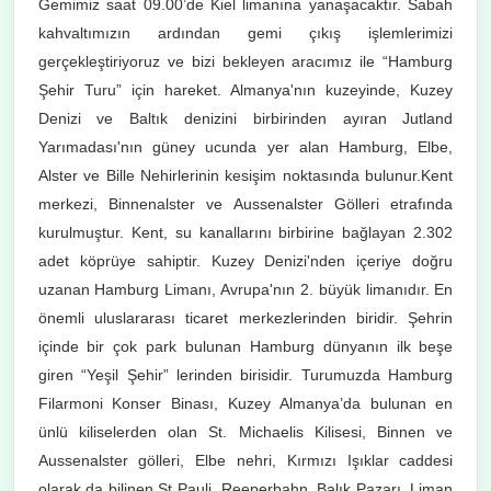
Gemimiz saat 09.00’de Kiel limanına yanaşacaktır. Sabah
kahvaltımızın ardından gemi çıkış işlemlerimizi
gerçekleştiriyoruz ve bizi bekleyen aracımız ile “Hamburg
Şehir Turu” için hareket. Almanya'nın kuzeyinde, Kuzey
Denizi ve Baltık denizini birbirinden ayıran Jutland
Yarımadası'nın güney ucunda yer alan Hamburg, Elbe,
Alster ve Bille Nehirlerinin kesişim noktasında bulunur.Kent
merkezi, Binnenalster ve Aussenalster Gölleri etrafında
kurulmuştur. Kent, su kanallarını birbirine bağlayan 2.302
adet köprüye sahiptir. Kuzey Denizi'nden içeriye doğru
uzanan Hamburg Limanı, Avrupa'nın 2. büyük limanıdır. En
önemli uluslararası ticaret merkezlerinden biridir. Şehrin
içinde bir çok park bulunan Hamburg dünyanın ilk beşe
giren “Yeşil Şehir” lerinden birisidir. Turumuzda Hamburg
Filarmoni Konser Binası, Kuzey Almanya’da bulunan en
ünlü kiliselerden olan St. Michaelis Kilisesi, Binnen ve
Aussenalster gölleri, Elbe nehri, Kırmızı Işıklar caddesi
olarak da bilinen St Pauli, Reeperbahn, Balık Pazarı, Liman