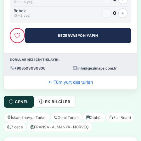
(16 – 16 yaş)
Bebek
0
(0 – 2 yaş)
REZERVASYON YAPIN
SORULARINIZ İÇİN TIKLAYIN:
+908503030806
info@gezimaps.com.tr
← Tüm yurt dışı turları
GENEL
EK BILGILER
İskandinavya Turları
Gemi Turları
Otobüs
Full Board
7 gece
FRANSA · ALMANYA · NORVEÇ