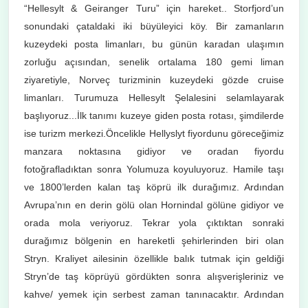
“Hellesylt & Geiranger Turu” için hareket.. Storfjord’un
sonundaki çataldaki iki büyüleyici köy. Bir zamanların
kuzeydeki posta limanları, bu günün karadan ulaşımın
zorluğu açısından, senelik ortalama 180 gemi liman
ziyaretiyle, Norveç turizminin kuzeydeki gözde cruise
limanları. Turumuza Hellesylt Şelalesini selamlayarak
başlıyoruz...İlk tanımı kuzeye giden posta rotası, şimdilerde
ise turizm merkezi.Öncelikle Hellyslyt fiyordunu göreceğimiz
manzara noktasına gidiyor ve oradan fiyordu
fotoğrafladıktan sonra Yolumuza koyuluyoruz. Hamile taşı
ve 1800’lerden kalan taş köprü ilk durağımız. Ardından
Avrupa’nın en derin gölü olan Hornindal gölüne gidiyor ve
orada mola veriyoruz. Tekrar yola çıktıktan sonraki
durağımız bölgenin en hareketli şehirlerinden biri olan
Stryn. Kraliyet ailesinin özellikle balık tutmak için geldiği
Stryn’de taş köprüyü gördükten sonra alışverişleriniz ve
kahve/ yemek için serbest zaman tanınacaktır. Ardından