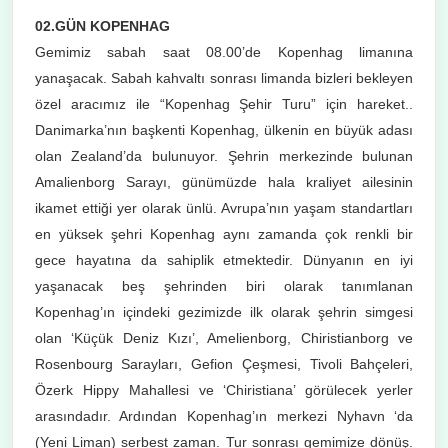
02.GÜN KOPENHAG
Gemimiz sabah saat 08.00’de Kopenhag limanına
yanaşacak. Sabah kahvaltı sonrası limanda bizleri bekleyen
özel aracımız ile “Kopenhag Şehir Turu” için hareket..
Danimarka’nın başkenti Kopenhag, ülkenin en büyük adası
olan Zealand’da bulunuyor. Şehrin merkezinde bulunan
Amalienborg Sarayı, günümüzde hala kraliyet ailesinin
ikamet ettiği yer olarak ünlü. Avrupa’nın yaşam standartları
en yüksek şehri Kopenhag aynı zamanda çok renkli bir
gece hayatına da sahiplik etmektedir. Dünyanın en iyi
yaşanacak beş şehrinden biri olarak tanımlanan
Kopenhag’ın içindeki gezimizde ilk olarak şehrin simgesi
olan ‘Küçük Deniz Kızı’, Amelienborg, Chiristianborg ve
Rosenbourg Sarayları, Gefion Çeşmesi, Tivoli Bahçeleri,
Özerk Hippy Mahallesi ve ‘Chiristiana’ görülecek yerler
arasındadır. Ardından Kopenhag’ın merkezi Nyhavn ‘da
(Yeni Liman) serbest zaman. Tur sonrası gemimize dönüş.