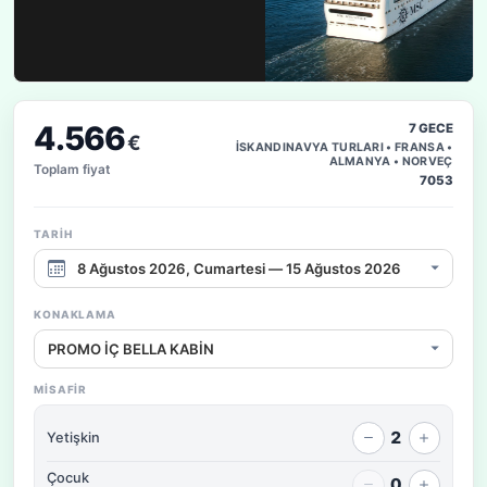
4.566
7 GECE
€
İSKANDINAVYA TURLARI • FRANSA •
ALMANYA • NORVEÇ
Toplam fiyat
7053
TARIH
Çıkış tarihi aralığı
KONAKLAMA
Konaklama / fiyat seçeneği
MISAFIR
2
Yetişkin
Çocuk
0