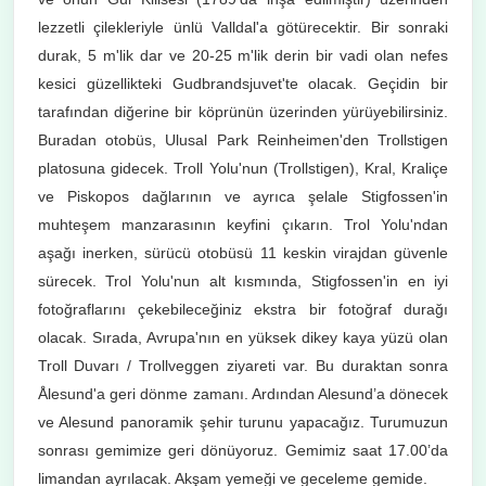
lezzetli çilekleriyle ünlü Valldal'a götürecektir. Bir sonraki
durak, 5 m'lik dar ve 20-25 m'lik derin bir vadi olan nefes
kesici güzellikteki Gudbrandsjuvet'te olacak. Geçidin bir
tarafından diğerine bir köprünün üzerinden yürüyebilirsiniz.
Buradan otobüs, Ulusal Park Reinheimen'den Trollstigen
platosuna gidecek. Troll Yolu'nun (Trollstigen), Kral, Kraliçe
ve Piskopos dağlarının ve ayrıca şelale Stigfossen'in
muhteşem manzarasının keyfini çıkarın. Trol Yolu'ndan
aşağı inerken, sürücü otobüsü 11 keskin virajdan güvenle
sürecek. Trol Yolu'nun alt kısmında, Stigfossen'in en iyi
fotoğraflarını çekebileceğiniz ekstra bir fotoğraf durağı
olacak. Sırada, Avrupa'nın en yüksek dikey kaya yüzü olan
Troll Duvarı / Trollveggen ziyareti var. Bu duraktan sonra
Ålesund'a geri dönme zamanı. Ardından Alesund’a dönecek
ve Alesund panoramik şehir turunu yapacağız. Turumuzun
sonrası gemimize geri dönüyoruz. Gemimiz saat 17.00’da
limandan ayrılacak. Akşam yemeği ve geceleme gemide.