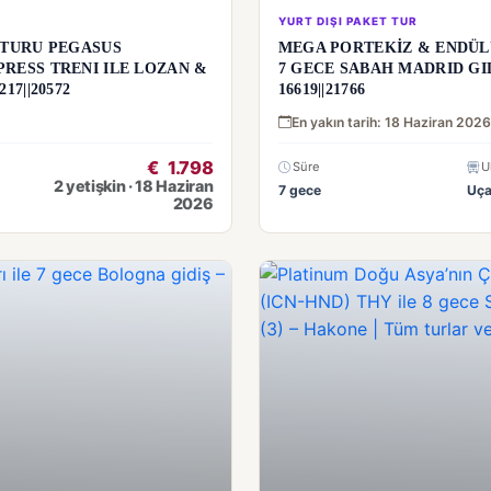
YURT DIŞI PAKET TUR
 TURU PEGASUS
MEGA PORTEKİZ & ENDÜLÜ
PRESS TRENI ILE LOZAN &
7 GECE SABAH MADRID GI
17||20572
16619||21766
En yakın tarih: 18 Haziran 2026
€
1.798
Süre
U
2 yetişkin · 18 Haziran
7 gece
Uç
2026