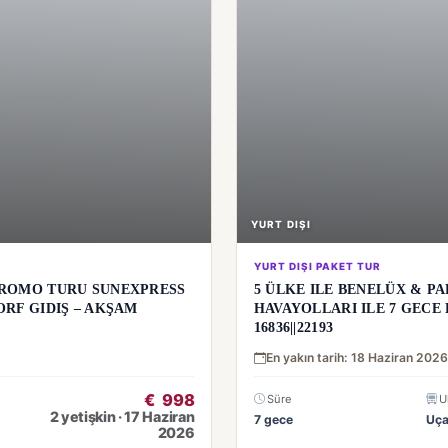
YURT DIŞI
YURT DIŞI PAKET TUR
PROMO TURU SUNEXPRESS
5 ÜLKE ILE BENELÜX & P
ORF GIDIŞ – AKŞAM
HAVAYOLLARI ILE 7 GECE 
16836||22193
En yakın tarih: 18 Haziran 2026
€
998
Süre
U
2 yetişkin · 17 Haziran
7 gece
Uç
2026