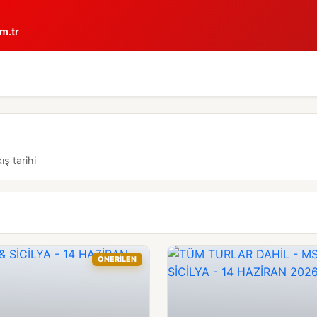
m.tr
ış tarihi
ÖNERİLEN