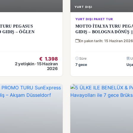
YURT DIŞI
YURT DIŞI PAKET TUR
 TURU PEGASUS
MOTTO İTALYA TURU PEGA
 GIDIŞ – ÖĞLEN
GIDIŞ – BOLOGNA DÖNÜŞ || 
En yakın tarih: 15 Haziran 2026
€
1.398
Süre
U
2 yetişkin · 15 Haziran
7 gece
Uç
2026