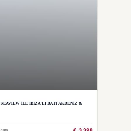
SEAVIEW İLE IBIZA’LI BATI AKDENİZ &
€
3.398
laşım