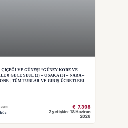
 ÇIÇEĞI VE GÜNEŞI “GÜNEY KORE VE
LE 8 GECE SEUL (2) – OSAKA (3) – NARA –
ONE | TÜM TURLAR VE GIRIŞ ÜCRETLERI
€
7.398
laşım
2 yetişkin · 18 Haziran
obüs
2026