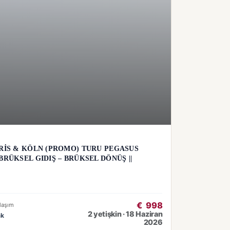
ARİS & KÖLN (PROMO) TURU PEGASUS
BRÜKSEL GIDIŞ – BRÜKSEL DÖNÜŞ ||
€
998
laşım
2 yetişkin · 18 Haziran
ak
2026