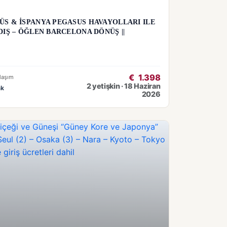
S & İSPANYA PEGASUS HAVAYOLLARI ILE
DIŞ – ÖĞLEN BARCELONA DÖNÜŞ ||
€
1.398
laşım
2 yetişkin · 18 Haziran
ak
2026