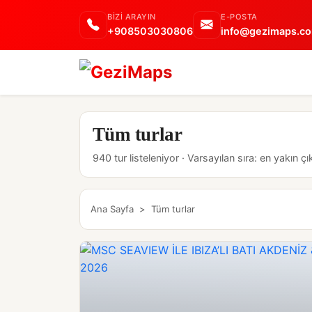
BIZI ARAYIN
E-POSTA
+908503030806
info@gezimaps.co
Tüm turlar
940 tur listeleniyor · Varsayılan sıra: en yakın çık
Ana Sayfa
>
Tüm turlar