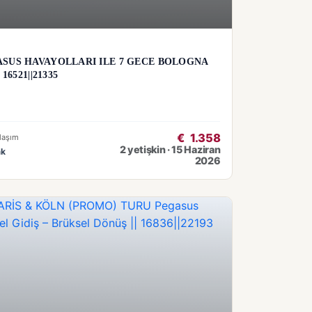
SUS HAVAYOLLARI ILE 7 GECE BOLOGNA
16521||21335
€
1.358
laşım
2 yetişkin · 15 Haziran
ak
2026