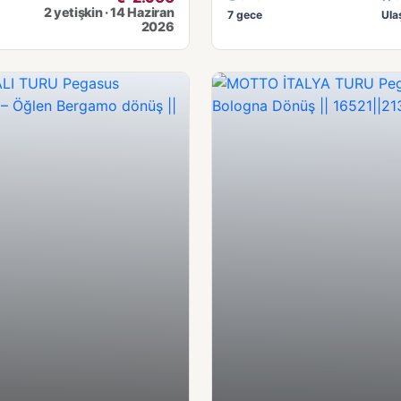
2 yetişkin · 14 Haziran
7 gece
Ula
2026