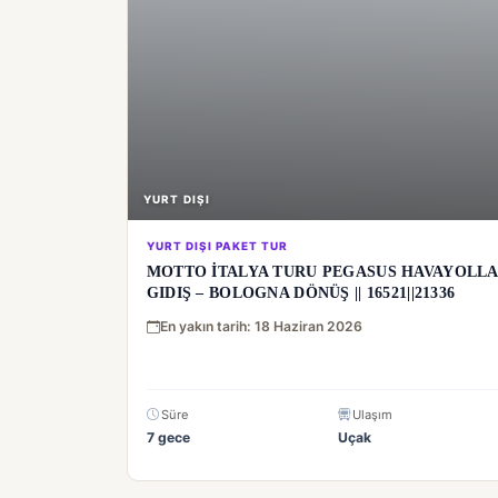
YURT DIŞI
YURT DIŞI PAKET TUR
MOTTO İTALYA TURU PEGASUS HAVAYOLLA
GIDIŞ – BOLOGNA DÖNÜŞ || 16521||21336
En yakın tarih: 18 Haziran 2026
Süre
Ulaşım
7 gece
Uçak