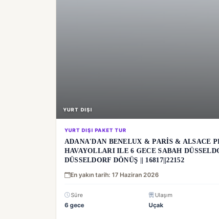
YURT DIŞI
YURT DIŞI PAKET TUR
ADANA'DAN BENELUX & PARİS & ALSACE 
HAVAYOLLARI ILE 6 GECE SABAH DÜSSELD
DÜSSELDORF DÖNÜŞ || 16817||22152
En yakın tarih: 17 Haziran 2026
Süre
Ulaşım
6 gece
Uçak