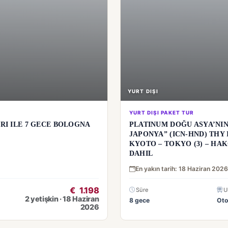
YURT DIŞI
YURT DIŞI PAKET TUR
RI ILE 7 GECE BOLOGNA
PLATINUM DOĞU ASYA’NIN
JAPONYA” (ICN-HND) THY I
KYOTO – TOKYO (3) – HAK
DAHIL
En yakın tarih: 18 Haziran 2026
€
1.198
Süre
U
2 yetişkin · 18 Haziran
8 gece
Ot
2026